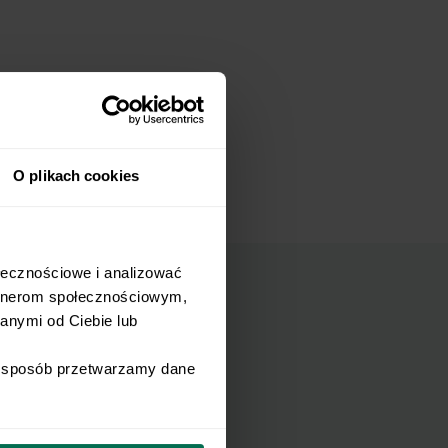
O plikach cookies
łecznościowe i analizować 
rtnerom społecznościowym, 
nymi od Ciebie lub 
mail.
i sposób przetwarzamy dane 