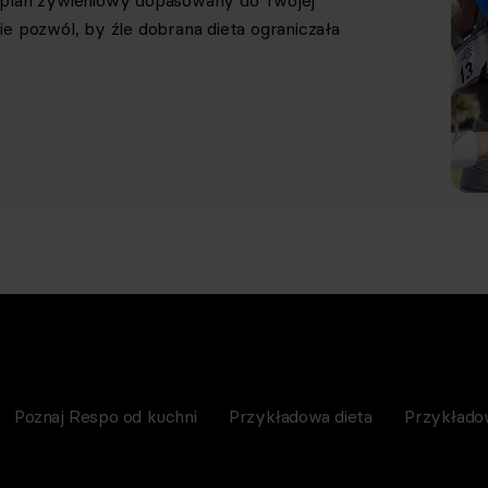
y plan żywieniowy dopasowany do Twojej
e pozwól, by źle dobrana dieta ograniczała
Poznaj Respo od kuchni
Przykładowa dieta
Przykłado