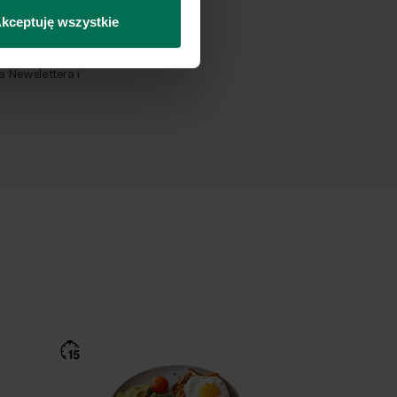
Wyślij
kceptuję wszystkie
Newslettera i