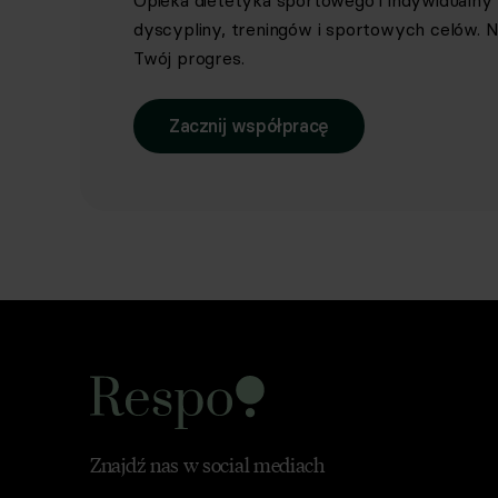
Opieka dietetyka sportowego i indywidualn
dyscypliny, treningów i sportowych celów. Ni
Twój progres.
Zacznij współpracę
Znajdź nas w social mediach