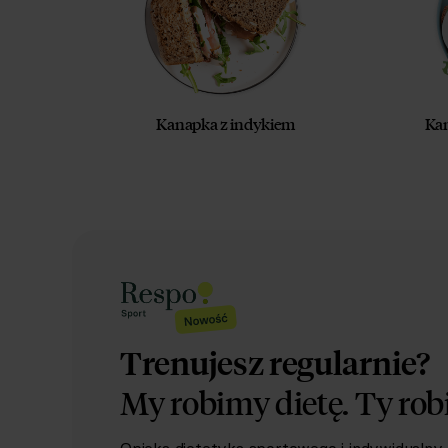
Kanapka z indykiem
Kan
Trenujesz regularnie?
My robimy dietę.
Ty rob