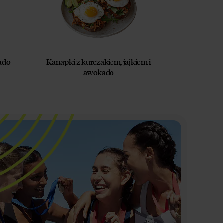
kado
Kanapki z kurczakiem, jajkiem i
awokado