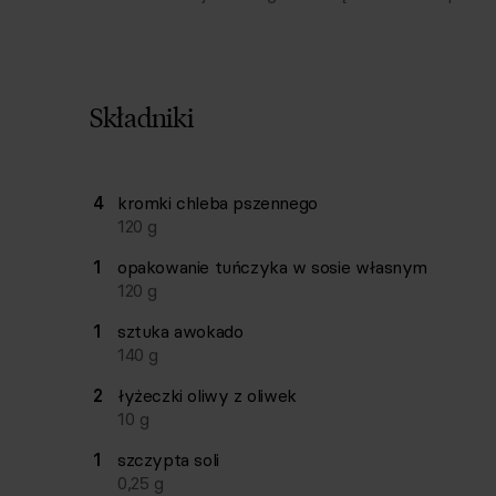
Składniki
Lista składników przepisu z ilościami i wagam
4
kromki
chleba pszennego
Ilość
Składnik
120
g
1
opakowanie
tuńczyka w sosie własnym
120
g
1
sztuka
awokado
140
g
2
łyżeczki
oliwy z oliwek
10
g
1
szczypta
soli
0,25
g