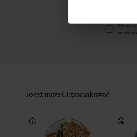
Imię
Wyrażam z
potwierdz
To też może Ci zasmakować