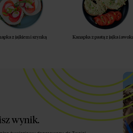
apka z jajkiem i szynką
Kanapka z pastą z jajka i awo
isz wynik.