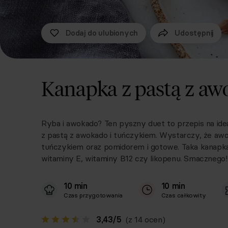
Dodaj do ulubionych
Udostępnij
Kanapka z pastą z aw
Ryba i awokado? Ten pyszny duet to przepis na id
z pastą z awokado i tuńczykiem. Wystarczy, że awo
tuńczykiem oraz pomidorem i gotowe. Taka kanapka
witaminy E, witaminy B12 czy likopenu. Smacznego!
10 min
10 min
Czas przygotowania
Czas całkowity
3,43
/
5
(z 14 ocen)