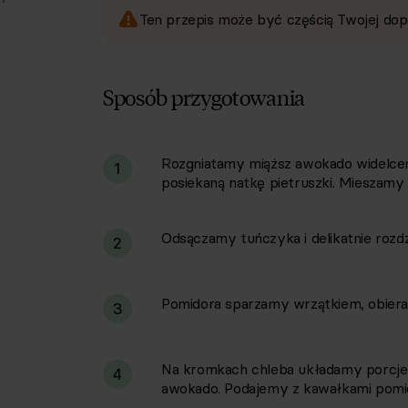
Ten przepis może być częścią Twojej dop
Sposób przygotowania
Rozgniatamy miąższ awokado widelcem 
i
1
posiekaną natkę pietruszki. Mieszamy 
Odsączamy tuńczyka i delikatnie rozdz
2
Pomidora sparzamy wrzątkiem, obieram
3
Na kromkach chleba układamy porcje
4
awokado. Podajemy z kawałkami pomi