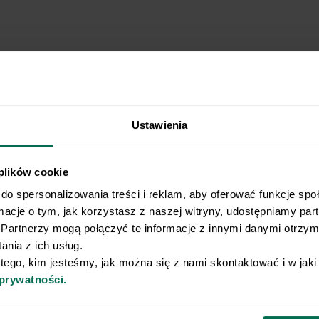
Ustawienia
 plików cookie
do spersonalizowania treści i reklam, aby oferować funkcje spo
rmacje o tym, jak korzystasz z naszej witryny, udostępniamy pa
Wyślij przepis na e-mail
Partnerzy mogą połączyć te informacje z innymi danymi otrzyma
nia z ich usług.
e najlepsze przepisy, prosto na Twoja skrzynkę e-
 tego, kim jesteśmy, jak można się z nami skontaktować i w jak
 prywatności.
o naszego Newslettera