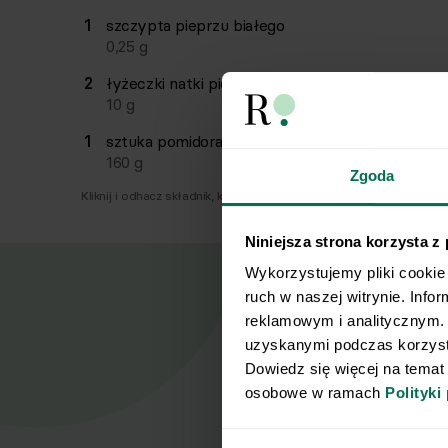
1
szczypta
pieprzu białego
0,25
g
2
łyżeczki
natki pietruszki
10
g
1
sztuka
pomidora
160
g
Zgoda
Kliknij i odhacz składnik, który już masz.
Niniejsza strona korzysta z
Wykorzystujemy pliki cookie 
ruch w naszej witrynie. Info
reklamowym i analitycznym. 
uzyskanymi podczas korzysta
Nasz
Dowiedz się więcej na temat
osobowe w ramach 
Polityki
Zapisz się d