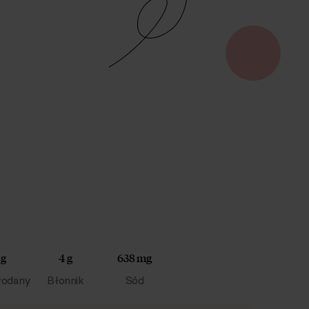
 g
4 g
638 mg
odany
Błonnik
Sód