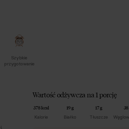
Szybkie
przygotowanie
Wartość odżywcza na 1 porcję
378 kcal
19 g
17 g
38
Kalorie
Białko
Tłuszcze
Węglow
j.