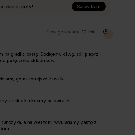
asowanej diety!
Sprawdzam
Czas gotowania:
10
min.
na gładką pastę. Dodajemy oliwę, sól, pieprz i
do połączenia składników.
ielamy go na mniejsze kawałki.
y ze skórki i kroimy na ćwiartki.
 tuńczyka, a na wierzchu wykładamy pastę z
dora.