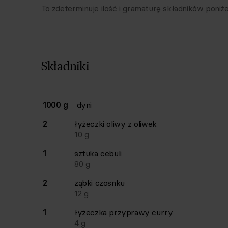
To zdeterminuje ilość i gramaturę składników poniże
Składniki
Lista składników przepisu z ilościami i wagam
1000 g
dyni
Ilość
Składnik
2
łyżeczki
oliwy z oliwek
10
g
1
sztuka
cebuli
80
g
2
ząbki
czosnku
12
g
1
łyżeczka
przyprawy curry
4
g