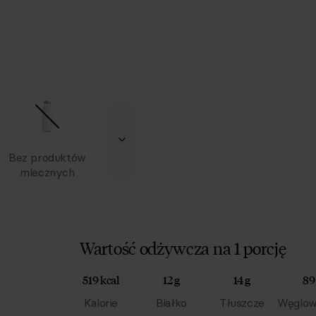
Bez produktów
mlecznych
Wartość odżywcza na 1 porcję
519 kcal
12 g
14 g
89
Kalorie
Białko
Tłuszcze
Węglow