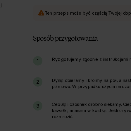
j.
Ten przepis może być częścią Twojej dop
Sposób przygotowania
Ryż gotujemy zgodnie z instrukcjami 
i
1
Dynię obieramy i kroimy na pół, a nast
2
piżmowa. W przypadku użycia mrożonej
Cebulę i czosnek drobno siekamy. Cie
3
kawałki, ananasa w kostkę. Jeśli uż
rozmrozić.