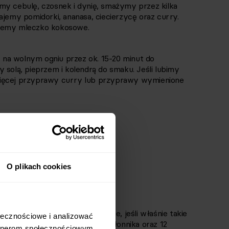
my cebulę, czosnek i dynię, smażymy przez kilka
ajemy pomidorki, ananasa, ciecierzycę oraz curry.
ajemy mleczko kokosowe.
na wolnym ogniu przez ok. 15-20 minut do
 solą, pieprzem i kolendrą do smaku. Jeśli lubimy
więcej przyprawy curry lub przyprawy wymienione
O plikach cookies
nią
owo. Możesz jeść też orientalnie, jeśli właśnie takie
łecznościowe i analizować 
dynią
, które ma aż 16 gramów błonnika oraz 12
rtnerom społecznościowym, 