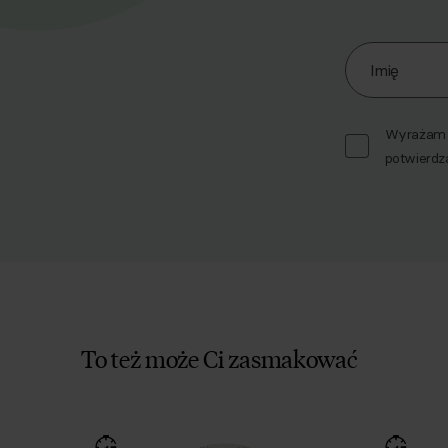
Zapisz się d
Imię
Wyrażam z
potwierdz
To też może Ci zasmakować