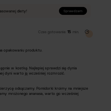
asowanej diety!
Sprawdzam
Czas gotowania:
15
min.
na opakowaniu produktu.
ępnie w kostkę. Najlepiej sprawdzi się dynia
 dyni warto ją wcześniej rozmrozić.
cierzycę odsączamy. Pomidorki kroimy na mniejsze
ywamy mrożonego ananasa, warto go wcześniej