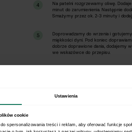
Na patelni rozgrzewamy oliwę. Dodaje
4
minut do zarumienienia. Następnie dod
Smażymy przez ok. 2-3 minuty i dod
Doprowadzamy do wrzenia i gotujemy 
5
miękkości dyni. Pod koniec doprawiamy
dobrze doprawione dania, dodajemy 
we wskazówce do przepisu.
Gotowe curry podajemy z ryżem.
6
Ustawienia
Pełne białka i błonnika curry z dy
 plików cookie
W Respo na redukcji jesz smacznie, sycąco i zdr
do spersonalizowania treści i reklam, aby oferować funkcje spo
potrawy lubisz! Oto jedna z nich, czyli
curry z 
rmacje o tym, jak korzystasz z naszej witryny, udostępniamy pa