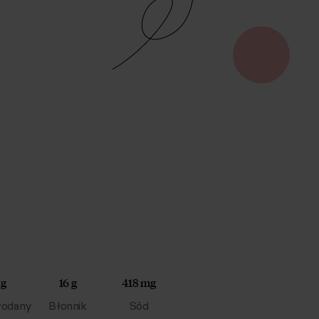
 g
16 g
418 mg
odany
Błonnik
Sód