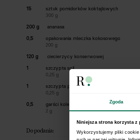
15
sztuk
pomidorków koktajlowych
300
g
200 g
ananasa
0,5
opakowania
mleczka kokosowego
200
g
120 g
ciecierzycy konserwowej
1
szczypta
soli
0,25
g
1
szczypta
pieprzu
0,25
g
Zgoda
0,5
garści
kolendry
2
g
Niniejsza strona korzysta z
Do podania:
Wykorzystujemy pliki cookie 
ruch w naszej witrynie. Info