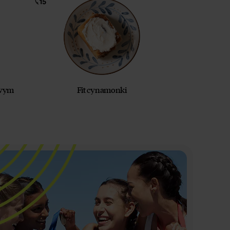
owym
Fit cynamonki