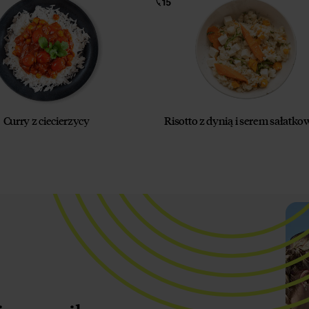
Curry z ciecierzycy
Risotto z dynią i serem sałatk