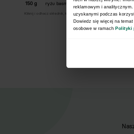
150 g
ryżu basmati
reklamowym i analitycznym. 
Kliknij i odhacz składnik, który już masz.
uzyskanymi podczas korzysta
Dowiedz się więcej na temat
osobowe w ramach 
Polityki
Nasz