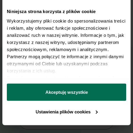
działaniu przeciwzapalnym, a jogurt grecki i skyr budują
kremową bazę bogatą w wapń i probiotyki. Natomiast
Niniejsza strona korzysta z plików cookie
chleb żytni razowy uzupełnia posiłek o kolejną porcję
Wykorzystujemy pliki cookie do spersonalizowania treści 
błonnika. Przy 604 kcal masz zbilansowany, kompletny
i reklam, aby oferować funkcje społecznościowe i 
letni obiad w misce. Zrób go raz, a wróci do Twojego
analizować ruch w naszej witrynie. Informacje o tym, jak 
menu na stałe!
korzystasz z naszej witryny, udostępniamy partnerom 
społecznościowym, reklamowym i analitycznym. 
Partnerzy mogą połączyć te informacje z innymi danymi 
otrzymanymi od Ciebie lub uzyskanymi podczas 
Wyślij przepis na e-mail
korzystania z ich usług.
Dowiedz się więcej na temat tego, kim jesteśmy, jak 
Nasze najlepsze przepisy, prosto na Twoja
można się z nami skontaktować i w jaki sposób 
skrzynkę e-mail.
przetwarzamy dane osobowe w ramach 
Polityki 
Akceptuję wszystkie
prywatności.
Zapisz się do naszego Newslettera
Ustawienia plików cookies
Imię