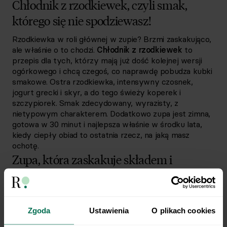
Chłodnik z rzodkiewek, czyli smak,
którego się nie spodziewasz!
Rzodkiewka w roli głównej w zupie? Brzmi zaskakująco,
ale właśnie o to chodzi.
Chłodnik z rzodkiewek
to
przepis dla tych, którzy mają już dość kolejnej wersji
ogórkowego i chcą czegoś, co naprawdę pobudza kubki
smakowe. Ostra rzodkiewka, intensywny czosnek,
jogurt grecki i skyr, a do tego świeży koperek i
szczypiorek. Smak zdecydowany, wyrazisty, z
nietypowym charakterem. Dodatkowo zupa jest zimna,
gotowa w 30 minut i najlepsza właśnie w środku lata,
kiedy ciepły obiad to ostatnia rzecz, na jaką masz
ochotę.
Zupa, która zaskakuje składem i
wartościami
Nie każdy chłodnik syci tak dobrze jak ten.
Chłodnik z
rzodkiewek dostarcza aż 35 g białka i 13 g błonnika
Zgoda
Ustawienia
O plikach cookies
na porcję
, więc to obiad, który trzyma głód na wodzy,
aż do kolacji. Rzodkiewka to niedoceniane warzywo o