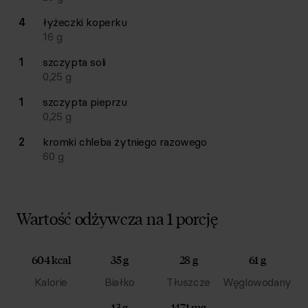
4
łyżeczki
koperku
16
g
1
szczypta
soli
0,25
g
1
szczypta
pieprzu
0,25
g
2
kromki
chleba żytniego razowego
60
g
Wartość odżywcza na 1 porcję
604 kcal
35 g
28 g
61 g
Kalorie
Białko
Tłuszcze
Węglowodany
13 g
1471 mg