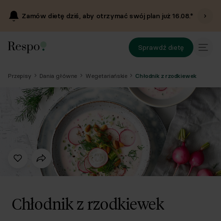
Zamów dietę dziś, aby otrzymać swój plan już
16.08
.*
Sprawdź dietę
Przepisy
Dania główne
Wegetariańskie
Chłodnik z rzodkiewek
Chłodnik z rzodkiewek