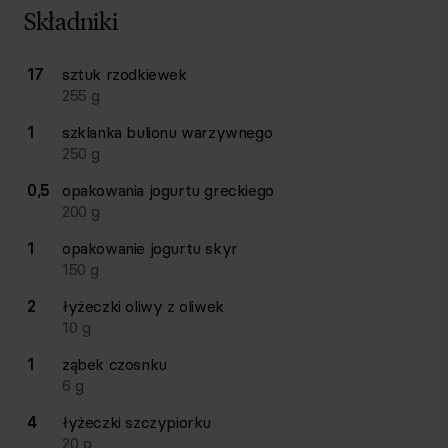
Składniki
Lista składników przepisu z ilościami i wagami
17
sztuk
rzodkiewek
Ilość
Składnik
255
g
1
szklanka
bulionu warzywnego
250
g
0,5
opakowania
jogurtu greckiego
200
g
1
opakowanie
jogurtu skyr
150
g
2
łyżeczki
oliwy z oliwek
10
g
1
ząbek
czosnku
6
g
4
łyżeczki
szczypiorku
20
g