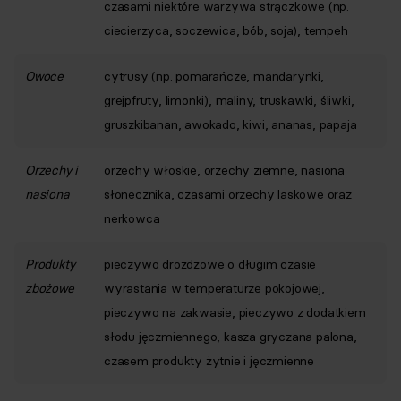
czasami niektóre warzywa strączkowe (np.
ciecierzyca, soczewica, bób, soja), tempeh
Owoce
cytrusy (np. pomarańcze, mandarynki,
grejpfruty, limonki), maliny, truskawki, śliwki,
gruszkibanan, awokado, kiwi, ananas, papaja
Orzechy i
orzechy włoskie, orzechy ziemne, nasiona
nasiona
słonecznika, czasami orzechy laskowe oraz
nerkowca
Produkty
pieczywo drożdżowe o długim czasie
zbożowe
wyrastania w temperaturze pokojowej,
pieczywo na zakwasie, pieczywo z dodatkiem
słodu jęczmiennego, kasza gryczana palona,
czasem produkty żytnie i jęczmienne