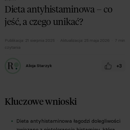
Dieta antyhistaminowa – co
jeść, a czego unikać?
Publikacja:
21 sierpnia 2025
·
Aktualizacja:
25 maja 2026
·
7
min
czytania
+3
Alicja Starzyk
Kluczowe wnioski
Dieta antyhistaminowa łagodzi dolegliwości
związane z nietolerancją histaminy, która