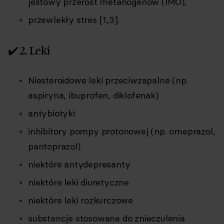
jelitowy przerost metanogenów (IMO),
przewlekły stres [1,3].
✔️ 2. Leki
Niesteroidowe leki przeciwzapalne (np.
aspiryna, ibuprofen, diklofenak)
antybiotyki
inhibitory pompy protonowej (np. omeprazol,
pantoprazol)
niektóre antydepresanty
niektóre leki diuretyczne
niektóre leki rozkurczowe
substancje stosowane do znieczulenia