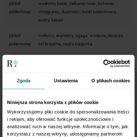
Układ
wodnisty katar, zatkanie nosa, kichanie,
oddechowy
chrząkanie, duszność, świst oddechowy,
suchy kaszel
Układ
mdłości, wymioty, zgaga, wzdęcia, skurcze,
pokarmowy
ból brzucha, nagła biegunka
Skóra i
świąd jamy ustnej i/lub języka,
błony
zaczerwienienie skóry, wysypka (tzw.
śluzowe
pokrzywka), świąd skóry, obrzęk, miejscowy
Zgoda
Ustawienia
O plikach cookies
stan zapalny skóry
Układ
spadek ciśnienia tętniczego krwi i osłabienie,
Niniejsza strona korzysta z plików cookie
krwionośny
omdlenia, kołatanie serca, wysokie tętno
Wykorzystujemy pliki cookie do spersonalizowania treści 
i reklam, aby oferować funkcje społecznościowe i 
Narząd
łzawienie oczu, świąd oczu, obrzęk powiek
analizować ruch w naszej witrynie. Informacje o tym, jak 
wzroku
korzystasz z naszej witryny, udostępniamy partnerom 