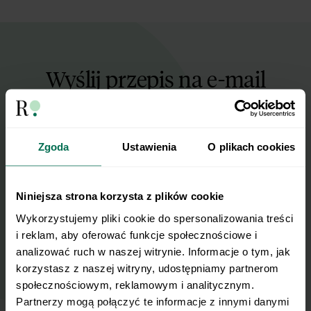
Wyślij przepis na e-mail
Nasze najlepsze przepisy, prosto na Twoja
skrzynkę e-mail.
Zgoda
Ustawienia
O plikach cookies
Zapisz się do naszego Newslettera
Imię
Niniejsza strona korzysta z plików cookie
Wykorzystujemy pliki cookie do spersonalizowania treści 
i reklam, aby oferować funkcje społecznościowe i 
Email
analizować ruch w naszej witrynie. Informacje o tym, jak 
korzystasz z naszej witryny, udostępniamy partnerom 
społecznościowym, reklamowym i analitycznym. 
Wyślij
Partnerzy mogą połączyć te informacje z innymi danymi 