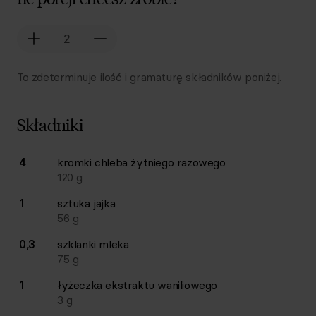
To zdeterminuje ilość i gramaturę składników poniżej.
Składniki
Lista składników przepisu z ilościami i wagami
4
kromki
chleba żytniego razowego
Ilość
Składnik
120
g
1
sztuka
jajka
56
g
0,3
szklanki
mleka
75
g
1
łyżeczka
ekstraktu waniliowego
3
g