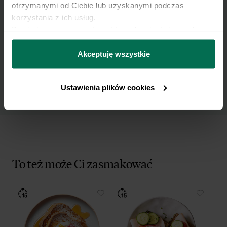
otrzymanymi od Ciebie lub uzyskanymi podczas 
korzystania z ich usług.
Wyrażam zgodę na przetwarzanie moich
Dowiedz się więcej na temat tego, kim jesteśmy, jak 
danych osobowych w celu otrzymywania
można się z nami skontaktować i w jaki sposób 
Newslettera i potwierdzam zapoznanie się z
przetwarzamy dane osobowe w ramach 
Polityki 
Akceptuję wszystkie
polityką prywatności
.
prywatności.
Ustawienia plików cookies
To też może Ci zasmakować