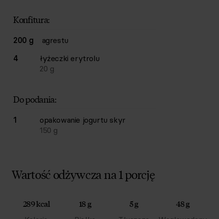
Konfitura:
200 g
agrestu
4
łyżeczki
erytrolu
20
g
Do podania:
1
opakowanie
jogurtu skyr
150
g
Wartość odżywcza na 1 porcję
289 kcal
18 g
5 g
48 g