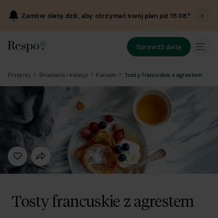
Zamów dietę dziś, aby otrzymać swój plan już
15.08
.*
Sprawdź dietę
Przepisy
Śniadania i kolacje
Kanapki
Tosty francuskie z agrestem
Tosty francuskie z agrestem