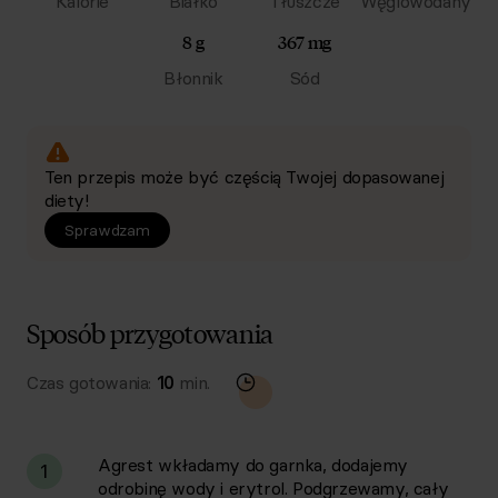
Kalorie
Białko
Tłuszcze
Węglowodany
8 g
367 mg
Błonnik
Sód
Ten przepis może być częścią Twojej dopasowanej
diety!
Sprawdzam
Sposób przygotowania
Czas gotowania:
10
min.
Agrest wkładamy do garnka, dodajemy
1
odrobinę wody i erytrol. Podgrzewamy, cały