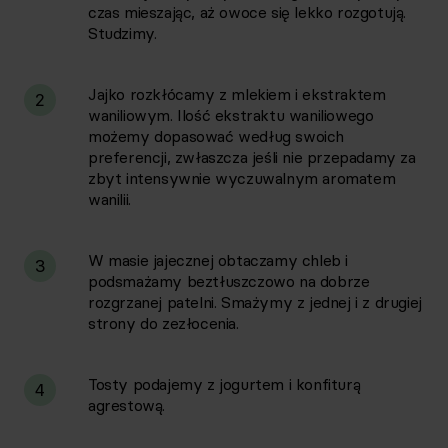
czas mieszając, aż owoce się lekko rozgotują.
Studzimy.
Jajko rozkłócamy z mlekiem i ekstraktem
2
waniliowym. Ilość ekstraktu waniliowego
możemy dopasować według swoich
preferencji, zwłaszcza jeśli nie przepadamy za
zbyt intensywnie wyczuwalnym aromatem
wanilii.
W masie jajecznej obtaczamy chleb i
3
podsmażamy beztłuszczowo na dobrze
rozgrzanej patelni. Smażymy z jednej i z drugiej
strony do zezłocenia.
Tosty podajemy z jogurtem i konfiturą
4
agrestową.