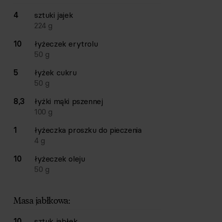
4
sztuki
jajek
224
g
10
łyżeczek
erytrolu
50
g
5
łyżek
cukru
50
g
8,3
łyżki
mąki pszennej
100
g
1
łyżeczka
proszku do pieczenia
4
g
10
łyżeczek
oleju
50
g
Masa jabłkowa:
10
sztuk
jabłek