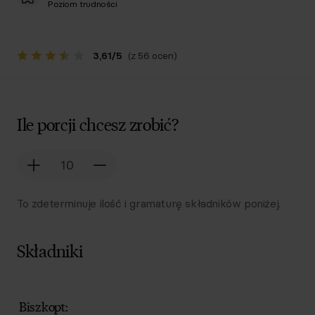
Poziom trudności
3,61
/
5
(z 56 ocen)
Ile porcji chcesz zrobić?
To zdeterminuje ilość i gramaturę składników poniżej.
Składniki
Lista składników przepisu z ilościami i wagami
Ilość
Składnik
Biszkopt: