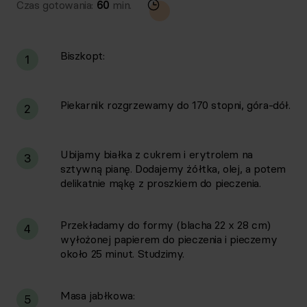
Czas gotowania:
60
min.
Biszkopt:
1
Piekarnik rozgrzewamy do 170 stopni, góra-dół.
2
Ubijamy białka z cukrem i erytrolem na
3
sztywną pianę. Dodajemy żółtka, olej, a potem
delikatnie mąkę z proszkiem do pieczenia.
Przekładamy do formy (blacha 22 x 28 cm)
4
wyłożonej papierem do pieczenia i pieczemy
około 25 minut. Studzimy.
Masa jabłkowa:
5