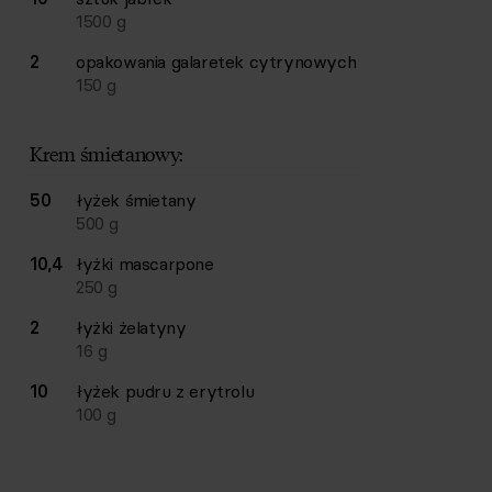
1500
g
2
opakowania
galaretek cytrynowych
150
g
Krem śmietanowy:
50
łyżek
śmietany
500
g
10,4
łyżki
mascarpone
250
g
2
łyżki
żelatyny
16
g
10
łyżek
pudru z erytrolu
100
g