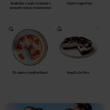
Szarlotka z mąki owsianej z
Ciasto z agrestem
aromatycznym cynamonem
Fit ciasto z truskawkami
Sernik a la Oreo