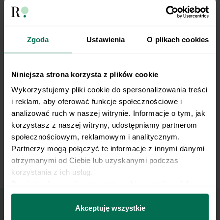
letnia, w razie potrzeby pozostawiamy do
przestygnięcia, ale uważamy przed
zestaleniem. Następnie wlewamy do ubitej
śmietany, miksując na gładką masę.
Zgoda
Ustawienia
O plikach cookies
Składanie ciasta:
11
Niniejsza strona korzysta z plików cookie
Wykorzystujemy pliki cookie do spersonalizowania treści 
Na biszkopt wykładamy masę jabłkową, a
i reklam, aby oferować funkcje społecznościowe i 
12
potem krem.
analizować ruch w naszej witrynie. Informacje o tym, jak 
korzystasz z naszej witryny, udostępniamy partnerom 
społecznościowym, reklamowym i analitycznym. 
Całość schładzamy w lodówce przez kilka
13
Partnerzy mogą połączyć te informacje z innymi danymi 
godzin.
otrzymanymi od Ciebie lub uzyskanymi podczas 
korzystania z ich usług.
Dowiedz się więcej na temat tego, kim jesteśmy, jak 
można się z nami skontaktować i w jaki sposób 
przetwarzamy dane osobowe w ramach 
Polityki 
Akceptuję wszystkie
prywatności.