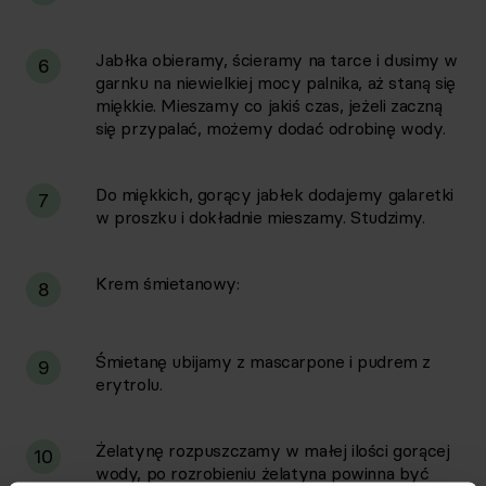
Jabłka obieramy, ścieramy na tarce i dusimy w
6
garnku na niewielkiej mocy palnika, aż staną się
miękkie. Mieszamy co jakiś czas, jeżeli zaczną
się przypalać, możemy dodać odrobinę wody.
Do miękkich, gorący jabłek dodajemy galaretki
7
w proszku i dokładnie mieszamy. Studzimy.
Krem śmietanowy:
8
Śmietanę ubijamy z mascarpone i pudrem z
9
erytrolu.
Żelatynę rozpuszczamy w małej ilości gorącej
10
wody, po rozrobieniu żelatyna powinna być