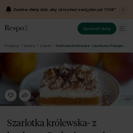
Zamów dietę dziś, aby otrzymać swój plan już
17.08
.*
Sprawdź dietę
Przepisy
Desery
Ciasta
Szarlotka królewska- z konkursu Podopiecznych
Szarlotka królewska- z