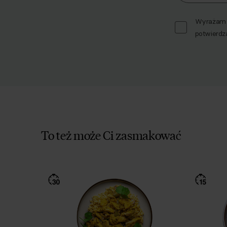
Wyrażam z
potwierdz
To też może Ci zasmakować