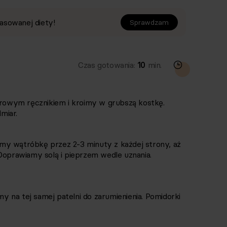
asowanej diety!
Sprawdzam
Czas gotowania:
10
min.
owym ręcznikiem i kroimy w grubszą kostkę.
miar.
my wątróbkę przez 2-3 minuty z każdej strony, aż
Doprawiamy solą i pieprzem wedle uznania.
 na tej samej patelni do zarumienienia. Pomidorki