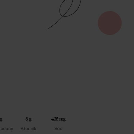
 g
8 g
435 mg
odany
Błonnik
Sód