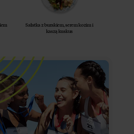
kiem
Sałatka z burakiem, serem kozim i
kaszą kuskus