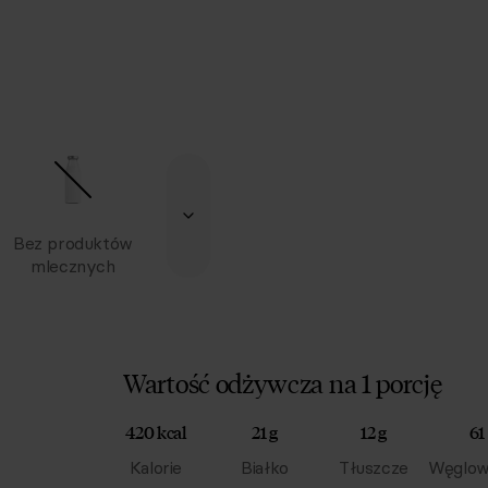
Bez produktów
mlecznych
Wartość odżywcza na 1 porcję
420 kcal
21 g
12 g
61
Kalorie
Białko
Tłuszcze
Węglow