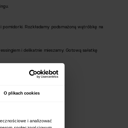
ngu.
ę i pomidorki. Rozkładamy podsmażoną wątróbkę na
singiem i delikatnie mieszamy. Gotową sałatkę
O plikach cookies
łecznościowe i analizować 
rtnerom społecznościowym, 