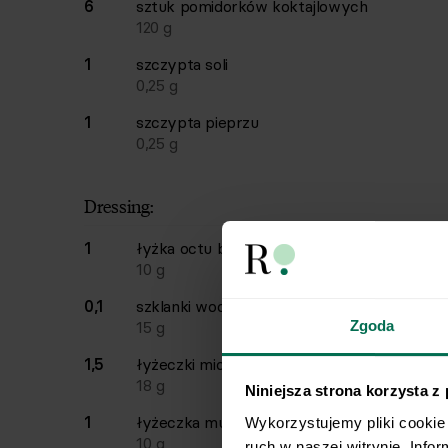
6
sztuk
pomidorków koktajlowych
120
g
1
szczypta
soli
0,25
g
1
szczypta
pieprzu
0,25
g
Dressing:
1
łyżka
octu balsamicznego
10
g
0,1
szklanki
wody
Zgoda
15
g
1,5
łyżeczki
miodu
18
g
Niniejsza strona korzysta z
1
łyżeczka
musztardy
Wykorzystujemy pliki cookie 
10
g
ruch w naszej witrynie. Info