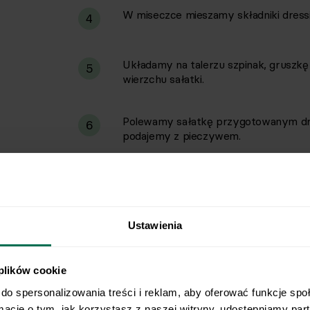
W miseczce mieszamy składniki dressi
4
Układamy na talerzu szpinak, gruszk
5
wierzchu sałatki.
Polewamy sałatkę przygotowanym dres
6
podajemy z pieczywem.
Ustawienia
 plików cookie
do spersonalizowania treści i reklam, aby oferować funkcje spo
rmacje o tym, jak korzystasz z naszej witryny, udostępniamy pa