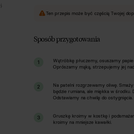
j.
Ten przepis może być częścią Twojej dop
Sposób przygotowania
Wątróbkę płuczemy, osuszamy papier
i
1
Oprószamy mąką, strzepujemy jej nad
Na patelni rozgrzewamy oliwę. Smaży
2
będzie rumiana, ale miękka w środku. 
Odstawiamy na chwilę do ostygnięcia.
Gruszkę kroimy w kostkę i podsmażamy
3
kroimy na mniejsze kawałki.