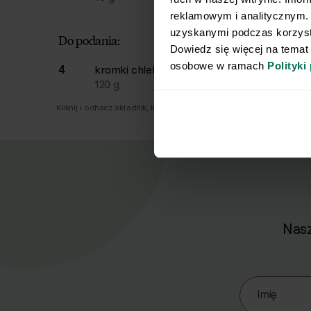
reklamowym i analitycznym. 
uzyskanymi podczas korzysta
Do podania:
Dowiedz się więcej na temat
osobowe w ramach 
Polityki
4
kromki
chleba żytniego razowego
120
g
Kliknij i odhacz składnik, który już masz.
Nasz
Zapisz się d
Imię