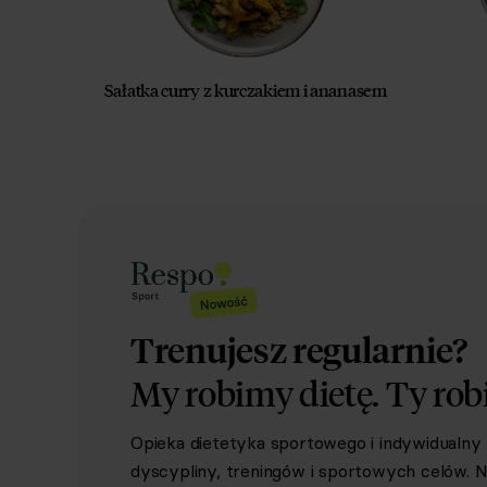
Sałatka curry z kurczakiem i ananasem
Trenujesz regularnie?
My robimy dietę.
Ty rob
Opieka dietetyka sportowego i indywidualn
dyscypliny, treningów i sportowych celów. Ni