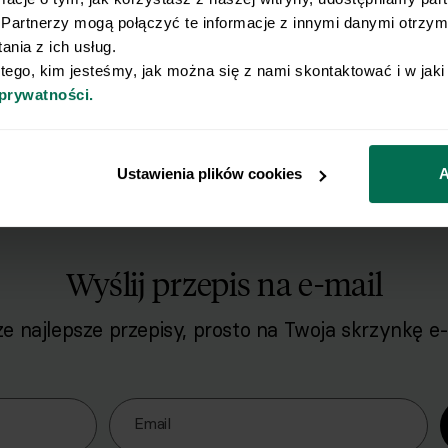
Partnerzy mogą połączyć te informacje z innymi danymi otrzyma
nia z ich usług.
 tego, kim jesteśmy, jak można się z nami skontaktować i w jak
 prywatności.
Ustawienia plików cookies
A
Wyślij przepis na e-mail
e najlepsze przepisy, prosto na Twoja skrzynkę e-
o naszego Newslettera
Email