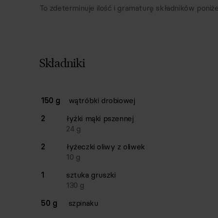
To zdeterminuje ilość i gramaturę składników poniże
Składniki
Lista składników przepisu z ilościami i wagam
150 g
wątróbki drobiowej
Ilość
Składnik
2
łyżki
mąki pszennej
24
g
2
łyżeczki
oliwy z oliwek
10
g
1
sztuka
gruszki
130
g
50 g
szpinaku