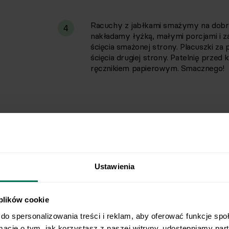
Racuchy z jabłkami smażymy na dobrz
4
nakładamy łyżką, małymi porcjami i
ścięcia smażonej strony. Placuszki z
ścięcia drugiej strony. Patelnię prz
ręcznikiem papierowym. Smacznego!
Racuchy fit, czyli smak dziecińst
Redukcja nie musi oznaczać odmawiania sobie 
możesz jeść na diecie
przepyszne, niskokalory
Ustawienia
zaledwie 20 minut. Do tego z małą ilością tłus
który każdy z nas pamięta z dzieciństwa. Konie
rodzina!
 plików cookie
Pyszne fit racuchy z jabłkami i... n
do spersonalizowania treści i reklam, aby oferować funkcje spo
rmacje o tym, jak korzystasz z naszej witryny, udostępniamy pa