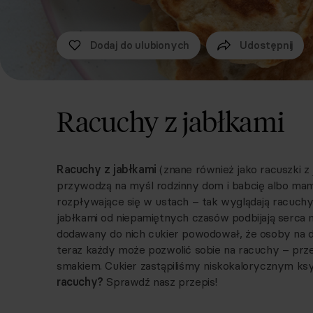
Dodaj do ulubionych
Udostępnij
Racuchy z jabłkami
Racuchy z jabłkami
(znane również jako racuszki z
przywodzą na myśl rodzinny dom i babcię albo mamę 
rozpływające się w ustach – tak wyglądają racuchy 
jabłkami od niepamiętnych czasów podbijają serca 
dodawany do nich cukier powodował, że osoby na di
teraz każdy może pozwolić sobie na racuchy – prze
smakiem. Cukier zastąpiliśmy niskokalorycznym ksyl
racuchy?
Sprawdź nasz przepis!