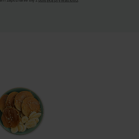
am zapoznanie się z
polityką prywatności
.