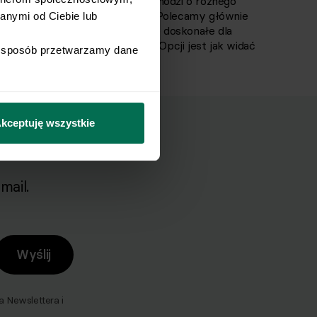
mi dają wiele możliwości
, jeśli chodzi o różnego
eż z innymi ulubionymi owocami. Polecamy głównie
nymi od Ciebie lub 
szcza w okresie letnim. A może doskonałe dla
y o każdej porze roku banan? Opcji jest jak widać
i sposób przetwarzamy dane 
niezwykłym smakiem tego dania.
kceptuję wszystkie
mail.
Wyślij
Newslettera i