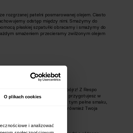
e rozgrzanej patelni posmarowanej olejem. Ciasto
 zachowujemy odstęp między nimi. Smażymy do
a pomocą płaskiej szpatułki obracamy i smażymy do
ed każdym smażeniem przecieramy zwilżonym olejem
wa również na redukcji!
ulubionych przysmaków. Tylko spójrz! Z Respo
czne racuchy z jabłkiem
, które przygotujesz w
O plikach cookies
zczu i bez zbędnego cukru, a przy tym pełne smaku,
cznie je przetestuj - pokocha je również Twoja
ie tylko!
łecznościowe i analizować 
rtnerom społecznościowym, 