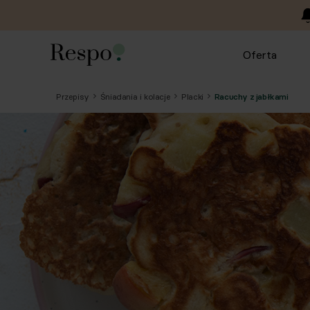
Oferta
Przepisy
Śniadania i kolacje
Placki
Racuchy z jabłkami