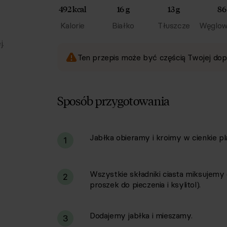
492 kcal
16 g
13 g
86
Kalorie
Białko
Tłuszcze
Węglow
j.
Ten przepis może być częścią Twojej dop
Sposób przygotowania
Jabłka obieramy i kroimy w cienkie pla
i
1
Wszystkie składniki ciasta miksujemy (
2
proszek do pieczenia i ksylitol).
Dodajemy jabłka i mieszamy.
3