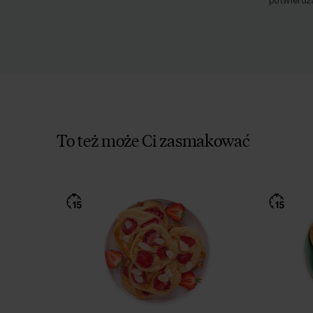
potwierdz
To też może Ci zasmakować