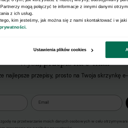
Posiłki na słodko takie jak
racuchy fit z jabłka
rodzaju dodatki. Możesz bowiem jeść je równi
Partnerzy mogą połączyć te informacje z innymi danymi otrzyma
jagodowe, pełne antyoksydantów i smaku, zwła
nia z ich usług.
naszego układu trawiennego mango lub wspaniał
 tego, kim jesteśmy, jak można się z nami skontaktować i w jak
wiele i najważniejsze jest to, aby cieszyć się 
 prywatności.
Ustawienia plików cookies
A
Wyślij przepis na e-mail
e najlepsze przepisy, prosto na Twoja skrzynkę e-
o naszego Newslettera
Email
godę na przetwarzanie moich danych osobowych w celu otrzymywania 