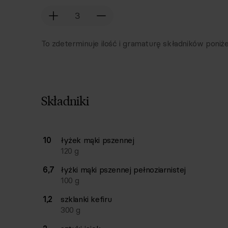
To zdeterminuje ilość i gramaturę składników poniże
Składniki
Lista składników przepisu z ilościami i wagam
10
łyżek
mąki pszennej
Ilość
Składnik
120
g
6,7
łyżki
mąki pszennej pełnoziarnistej
100
g
1,2
szklanki
kefiru
300
g