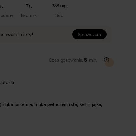
 g
7 g
238 mg
odany
Błonnik
Sód
asowanej diety!
Sprawdzam
Czas gotowania:
5
min.
sterki.
mąka pszenna, mąka pełnoziarnista, kefir, jajka,