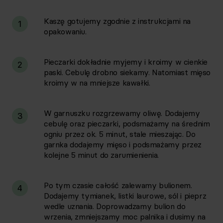
Kaszę gotujemy zgodnie z instrukcjami na
1
opakowaniu.
Pieczarki dokładnie myjemy i kroimy w cienkie
2
paski. Cebulę drobno siekamy. Natomiast mięso
kroimy w na mniejsze kawałki.
W garnuszku rozgrzewamy oliwę. Dodajemy
3
cebulę oraz pieczarki, podsmażamy na średnim
ogniu przez ok. 5 minut, stale mieszając. Do
garnka dodajemy mięso i podsmażamy przez
kolejne 5 minut do zarumienienia.
Po tym czasie całość zalewamy bulionem.
4
Dodajemy tymianek, listki laurowe, sól i pieprz
wedle uznania. Doprowadzamy bulion do
wrzenia, zmniejszamy moc palnika i dusimy na