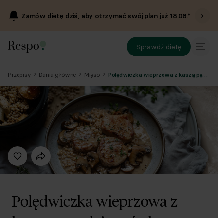
Zamów dietę dziś, aby otrzymać swój plan już
18.08
.*
Sprawdź dietę
Przepisy
Dania główne
Mięso
Polędwiczka wieprzowa z kaszą pęczak i surówką
Polędwiczka wieprzowa z