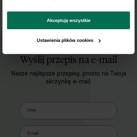
7
surówkę. Gotowe danie posypujemy natką
Dowiedz się więcej na temat tego, kim jesteśmy, jak 
pietruszki.
można się z nami skontaktować i w jaki sposób 
przetwarzamy dane osobowe w ramach 
Polityki 
Akceptuję wszystkie
prywatności.
Ustawienia plików cookies
Wyślij przepis na e-mail
Nasze najlepsze przepisy, prosto na Twoja
skrzynkę e-mail.
Zapisz się do naszego Newslettera
Imię
Email