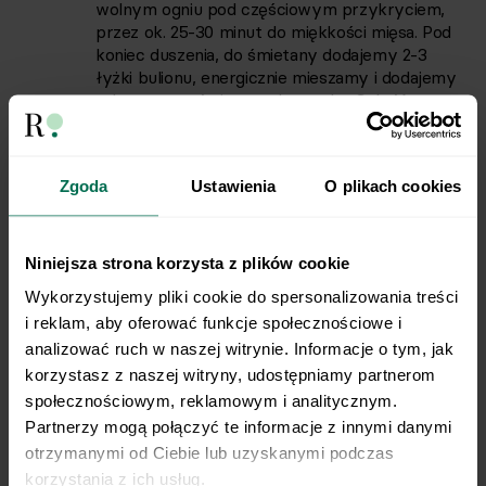
wolnym ogniu pod częściowym przykryciem,
przez ok. 25-30 minut do miękkości mięsa. Pod
koniec duszenia, do śmietany dodajemy 2-3
łyżki bulionu, energicznie mieszamy i dodajemy
zahartowaną śmietanę do garnka. Całość
dokładnie mieszamy. Możemy jeszcze
doprawić solą i pieprzem wedle uznania.
Zgoda
Ustawienia
O plikach cookies
Ugotowane buraki i jabłko ścieramy na tarce o
5
grubych oczkach. Buraki kupujemy już
ugotowane, jeśli używamy surowych buraków,
Niniejsza strona korzysta z plików cookie
należy je wcześniej samodzielnie ugotować do
Wykorzystujemy pliki cookie do spersonalizowania treści 
miękkości.
i reklam, aby oferować funkcje społecznościowe i 
analizować ruch w naszej witrynie. Informacje o tym, jak 
Por drobno siekamy i dodajemy do surówki.
6
korzystasz z naszej witryny, udostępniamy partnerom 
Całość doprawiamy solą, pieprzem, sokiem z
społecznościowym, reklamowym i analitycznym. 
cytryny i erytrolem według własnego smaku.
Partnerzy mogą połączyć te informacje z innymi danymi 
otrzymanymi od Ciebie lub uzyskanymi podczas 
korzystania z ich usług.
Na talerzu układamy kaszę, mięso z sosem i