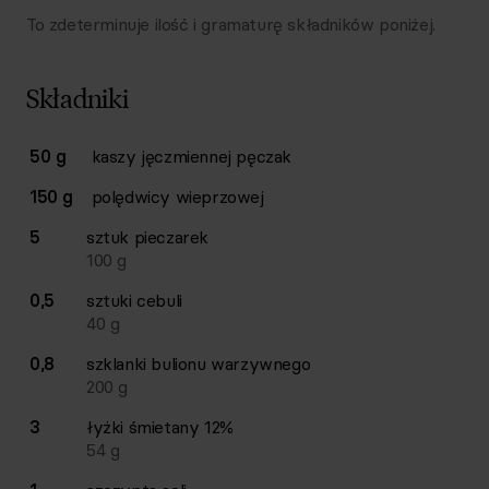
To zdeterminuje ilość i gramaturę składników poniżej.
Składniki
Lista składników przepisu z ilościami i wagami
50 g
kaszy jęczmiennej pęczak
Ilość
Składnik
150 g
polędwicy wieprzowej
5
sztuk
pieczarek
100
g
0,5
sztuki
cebuli
40
g
0,8
szklanki
bulionu warzywnego
200
g
3
łyżki
śmietany 12%
54
g