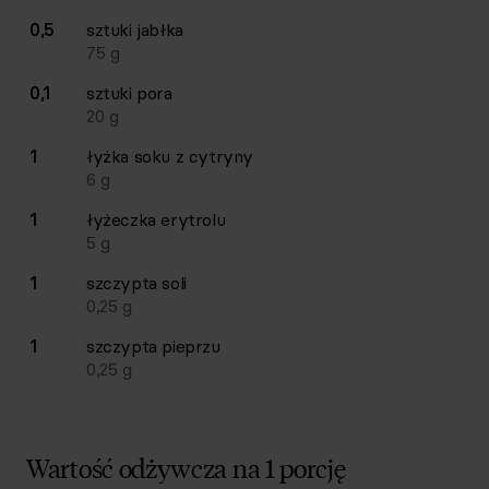
0,5
sztuki
jabłka
75
g
0,1
sztuki
pora
20
g
1
łyżka
soku z cytryny
6
g
1
łyżeczka
erytrolu
5
g
1
szczypta
soli
0,25
g
1
szczypta
pieprzu
0,25
g
Wartość odżywcza na 1 porcję