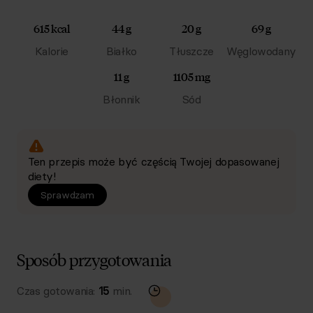
615 kcal
44 g
20 g
69 g
Kalorie
Białko
Tłuszcze
Węglowodany
11 g
1105 mg
Błonnik
Sód
Ten przepis może być częścią Twojej dopasowanej
diety!
Sprawdzam
Sposób przygotowania
Czas gotowania:
15
min.