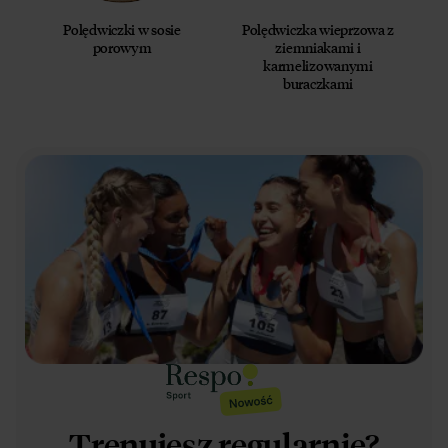
Polędwiczki w sosie
Polędwiczka wieprzowa z
porowym
ziemniakami i
karmelizowanymi
buraczkami
Trenujesz regularnie?