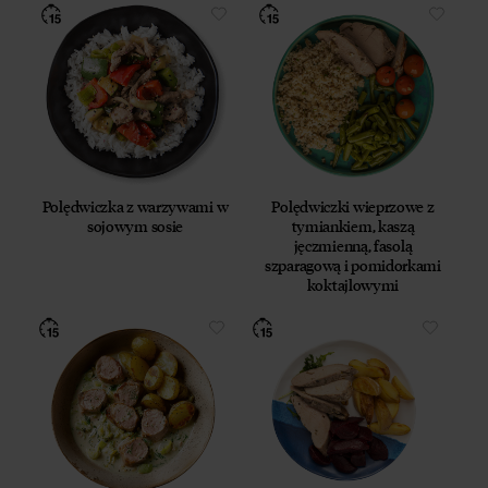
Polędwiczka z warzywami w
Polędwiczki wieprzowe z
sojowym sosie
tymiankiem, kaszą
jęczmienną, fasolą
szparagową i pomidorkami
koktajlowymi