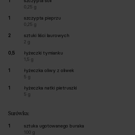
1
szczypta
soli
0,25
g
1
szczypta
pieprzu
0,25
g
2
sztuki
liści laurowych
2
g
0,5
łyżeczki
tymianku
1,5
g
1
łyżeczka
oliwy z oliwek
5
g
1
łyżeczka
natki pietruszki
5
g
Surówka:
1
sztuka
ugotowanego buraka
100
g