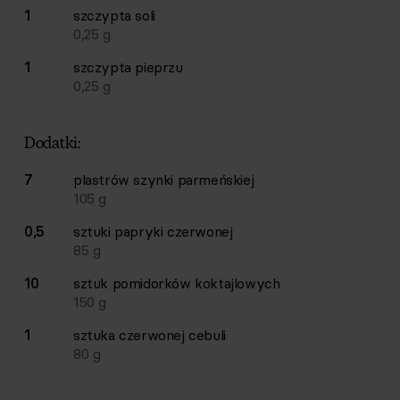
1
szczypta
soli
0,25
g
1
szczypta
pieprzu
0,25
g
Dodatki:
7
plastrów
szynki parmeńskiej
105
g
0,5
sztuki
papryki czerwonej
85
g
10
sztuk
pomidorków koktajlowych
150
g
1
sztuka
czerwonej cebuli
80
g