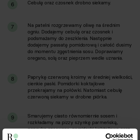
Cebulę oraz czosnek drobno siekamy.
6
Na patelni rozgrzewamy oliwę na średnim
7
ogniu. Dodajemy cebulę oraz czosnek i
podsmażamy do zeszklenia. Następnie
dodajemy passatę pomidorową i całość dusimy
do momentu zgęstnienia sosu. Doprawiamy
oregano, solą oraz pieprzem wedle uznania.
Paprykę czerwoną kroimy w średniej wielkości,
8
cienkie paski. Pomidorki koktajlowe
przekrajamy na połówki. Natomiast cebulę
czerwoną siekamy w drobne piórka.
Smarujemy ciasto równomiernie sosem i
9
rozkładamy na pizzy szynkę parmeńską,
paprykę czerwoną, pomidorki koktajlowe oraz
cebulę czerwoną.