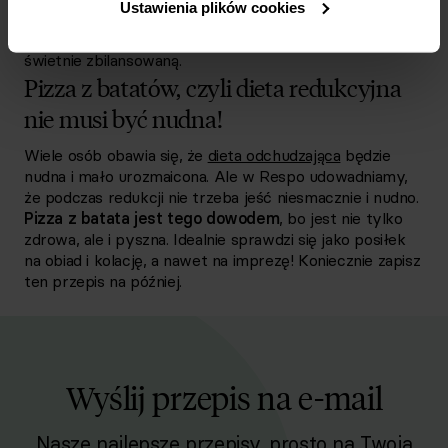
Ustawienia plików cookies
parmeńska i parmezan, które nadają całości głębi
smaku. Mamy więc kompozycję pyszną, a do tego
świetnie zbilansowaną.
Pizza z batatów, czyli dieta redukcyjna
nie musi być nudna!
Wiele osób obawia się, że
dieta odchudzająca
będzie
nudna i mało urozmaicona. Ale w Respo udowadniamy,
że podczas redukcji nie trzeba jeść niesmacznie i nudno.
Pizza z batata jest tego dowodem
, bo jest nie tylko
zdrowa, ale i pyszna. Idealnie sprawdzi się jako posiłek
na obiad i kolację, a nawet na imprezę! Koniecznie zapisz
ten przepis na później.
Wyślij przepis na e-mail
Nasze najlepsze przepisy, prosto na Twoja