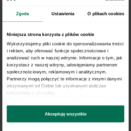
Wstawiamy ponownie do piekarnika (ta sama
Zgoda
Ustawienia
O plikach cookies
10
temperatura, w której piekliśmy ciasto) na ok.
15 minut do zrumienienia dodatków.
Niniejsza strona korzysta z plików cookie
Po upieczeniu posypujemy startym
Wykorzystujemy pliki cookie do spersonalizowania treści 
11
parmezanem oraz bazylią świeżą.
i reklam, aby oferować funkcje społecznościowe i 
analizować ruch w naszej witrynie. Informacje o tym, jak 
korzystasz z naszej witryny, udostępniamy partnerom 
społecznościowym, reklamowym i analitycznym. 
Oryginalna i pyszna pizza z batata
Partnerzy mogą połączyć te informacje z innymi danymi 
otrzymanymi od Ciebie lub uzyskanymi podczas 
Lubisz pizzę, ale martwisz się jej jedzeniem na diecie? Z
korzystania z ich usług.
Respo nie musisz rezygnować z ulubionych posiłków,
ale polecamy też fast foody w zdrowszym wydaniu,
Dowiedz się więcej na temat tego, kim jesteśmy, jak 
czego przykładem jest
pizza z batatów
. Rolę główną
można się z nami skontaktować i w jaki sposób 
odgrywa bowiem batat, który służy jako alternatywa
przetwarzamy dane osobowe w ramach 
Polityki 
Akceptuję wszystkie
do klasycznego ciasta na pizzę. Składnikiem spajającym
prywatności.
jest dodatkowo zdrowa mąka owsiana. Dodatki? Równie
smaczne, co w typowej, włoskiej pizzy - szynka