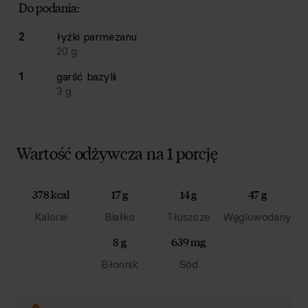
Do podania:
2
łyżki
parmezanu
20
g
1
garść
bazylii
3
g
Wartość odżywcza na 1 porcję
378 kcal
17 g
14 g
47 g
Kalorie
Białko
Tłuszcze
Węglowodany
8 g
639 mg
Błonnik
Sód