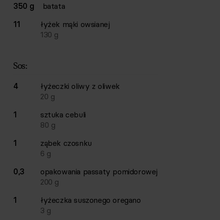
350 g
batata
11
łyżek
mąki owsianej
130
g
Sos:
4
łyżeczki
oliwy z oliwek
20
g
1
sztuka
cebuli
80
g
1
ząbek
czosnku
6
g
0,3
opakowania
passaty pomidorowej
200
g
1
łyżeczka
suszonego oregano
3
g