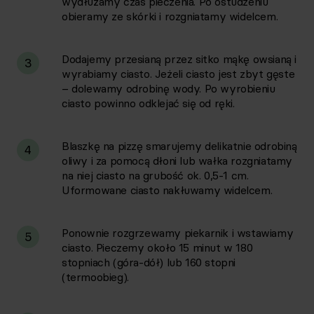
wydłużamy czas pieczenia. Po ostudzeniu
obieramy ze skórki i rozgniatamy widelcem.
Dodajemy przesianą przez sitko mąkę owsianą i
3
wyrabiamy ciasto. Jeżeli ciasto jest zbyt gęste
– dolewamy odrobinę wody. Po wyrobieniu
ciasto powinno odklejać się od ręki.
Blaszkę na pizzę smarujemy delikatnie odrobiną
4
oliwy i za pomocą dłoni lub wałka rozgniatamy
na niej ciasto na grubość ok. 0,5-1 cm.
Uformowane ciasto nakłuwamy widelcem.
Ponownie rozgrzewamy piekarnik i wstawiamy
5
ciasto. Pieczemy około 15 minut w 180
stopniach (góra-dół) lub 160 stopni
(termoobieg).