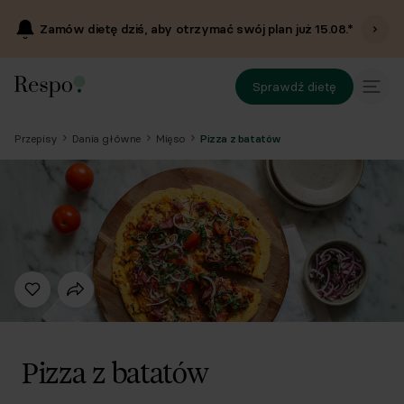
Zamów dietę dziś, aby otrzymać swój plan już
15.08
.*
Sprawdź dietę
Przepisy
Dania główne
Mięso
Pizza z batatów
Pizza z batatów