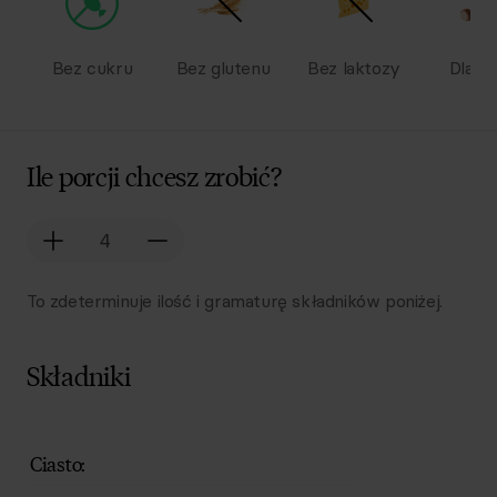
Bez cukru
Bez glutenu
Bez laktozy
Dla dz
Ile porcji chcesz zrobić?
To zdeterminuje ilość i gramaturę składników poniżej.
Składniki
Lista składników przepisu z ilościami i wagami
Ilość
Składnik
Ciasto: