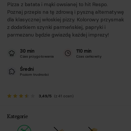
Pizza z batata i mąki owsianej to hit Respo.
Poznaj przepis na tę zdrową i pyszną alternatywę
dla klasycznej włoskiej pizzy. Kolorowy przysmak
z dodatkiem szynki parmeńskiej, papryki i
parmezanu będzie gwiazdą każdej imprezy!
30 min
110 min
Czas przygotowania
Czas całkowity
Średni
Poziom trudności
3,49
/
5
(z 41 ocen)
Kategorie