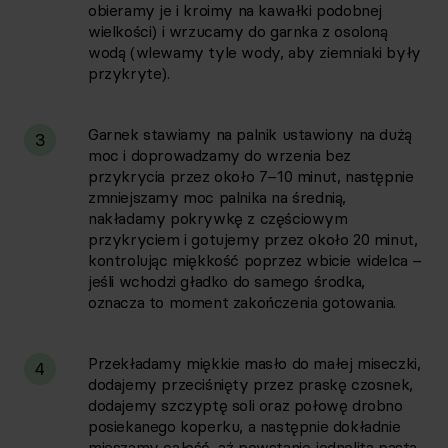
obieramy je i kroimy na kawałki podobnej
wielkości) i wrzucamy do garnka z osoloną
wodą (wlewamy tyle wody, aby ziemniaki były
przykryte).
Garnek stawiamy na palnik ustawiony na dużą
3
moc i doprowadzamy do wrzenia bez
przykrycia przez około 7–10 minut, następnie
zmniejszamy moc palnika na średnią,
nakładamy pokrywkę z częściowym
przykryciem i gotujemy przez około 20 minut,
kontrolując miękkość poprzez wbicie widelca –
jeśli wchodzi gładko do samego środka,
oznacza to moment zakończenia gotowania.
Przekładamy miękkie masło do małej miseczki,
4
dodajemy przeciśnięty przez praskę czosnek,
dodajemy szczyptę soli oraz połowę drobno
posiekanego koperku, a następnie dokładnie
mieszamy całość, aż powstanie jednolita pasta.