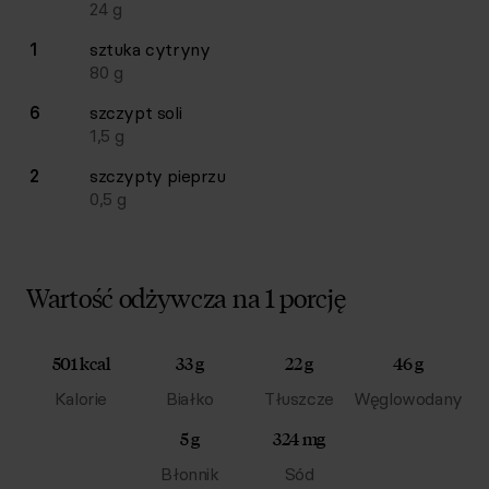
24
g
1
sztuka
cytryny
80
g
6
szczypt
soli
1,5
g
2
szczypty
pieprzu
0,5
g
Wartość odżywcza na 1 porcję
501 kcal
33 g
22 g
46 g
Kalorie
Białko
Tłuszcze
Węglowodany
5 g
324 mg
Błonnik
Sód