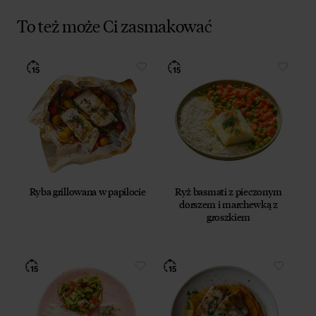
To też może Ci zasmakować
Ryba grillowana w papilocie
Ryż basmati z pieczonym
dorszem i marchewką z
groszkiem