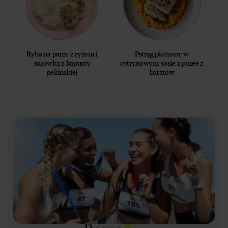
Ryba na parze z ryżem i
Pstrąg pieczony w
surówką z kapusty
cytrynowym sosie z puree z
pekińskiej
batatów