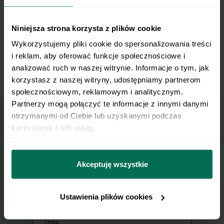
odstawiamy na 5 minut. Po tym czasie
odciskamy nadmiar soku z ogórków. Dodajemy
jogurt, sól i pieprz, mieszamy.
Niniejsza strona korzysta z plików cookie
Wykorzystujemy pliki cookie do spersonalizowania treści 
Rybę podajemy z ziemniakami i mizerią.
9
i reklam, aby oferować funkcje społecznościowe i 
analizować ruch w naszej witrynie. Informacje o tym, jak 
korzystasz z naszej witryny, udostępniamy partnerom 
społecznościowym, reklamowym i analitycznym. 
Partnerzy mogą połączyć te informacje z innymi danymi 
otrzymanymi od Ciebie lub uzyskanymi podczas 
korzystania z ich usług.
Wyślij przepis na e-mail
Dowiedz się więcej na temat tego, kim jesteśmy, jak 
można się z nami skontaktować i w jaki sposób 
Nasze najlepsze przepisy, prosto na Twoja
przetwarzamy dane osobowe w ramach 
Polityki 
Akceptuję wszystkie
skrzynkę e-mail.
prywatności.
Ustawienia plików cookies
Zapisz się do naszego Newslettera
Imię