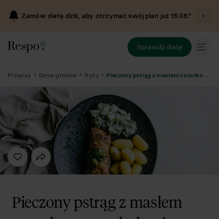
Zamów dietę dziś, aby otrzymać swój plan już
15.08
.*
Sprawdź dietę
Przepisy
Dania główne
Ryby
Pieczony pstrąg z masłem czosnkowym, młodymi ziemniakami i mizerią
Pieczony pstrąg z masłem