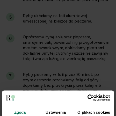
Rybę układamy na folii aluminiowej
5
umieszczonej na blaszce do pieczenia.
Oprószamy rybę solą oraz pieprzem,
6
smarujemy całą powierzchnię przygotowanym
masłem czosnkowym, obkładamy plastrami
dokładnie umytej cytryny i szczelnie zawijamy
folię, tworząc luźną, ale zamkniętą paczuszkę.
Rybę pieczemy w folii przez 20 minut, po
7
czym ostrożnie rozchylamy folię od góry i
dopiekamy bez przykrycia przez kolejne 5
minut na dużej mocy grzałki, do lekkiego
zrumienienia maślanej skórki.
Ogórki kroimy na cienkie plasterki, solimy i
Zgoda
Ustawienia
O plikach cookies
8