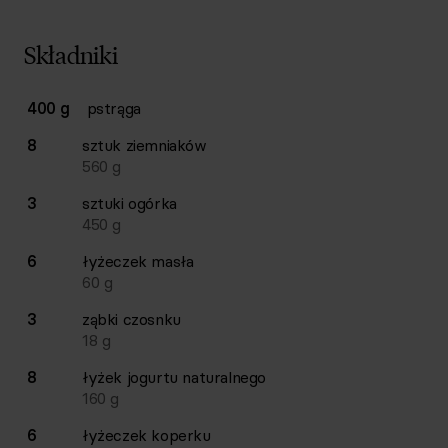
Składniki
Lista składników przepisu z ilościami i wagami
400 g
pstrąga
Ilość
Składnik
8
sztuk
ziemniaków
560
g
3
sztuki
ogórka
450
g
6
łyżeczek
masła
60
g
3
ząbki
czosnku
18
g
8
łyżek
jogurtu naturalnego
160
g
6
łyżeczek
koperku