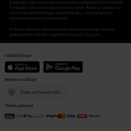
średniego czasu otrzymania planu przez podopiecznych z ostatnich
6 miesięcy. Ostateczna data może się różnić. Klient po zakupie ma
możliwość samodzielnego ustawienia daty otrzymania planu.
Sprawdź szczegóły w regulaminie.
W Respo dbamy o niemarnowanie żywności, dlatego niektóre
grafiki potraw zostały wygenerowane przy użyciu AI.
Aplikacja Respo
Bezpieczne zakupy
Dzięki szyfrowaniu SSL
Metody płatności