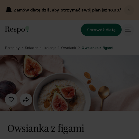
Zamów dietę dziś, aby otrzymać swój plan już
18.08
.*
Sprawdź dietę
Przepisy
Śniadania i kolacje
Owsianki
Owsianka z figami
Owsianka z figami