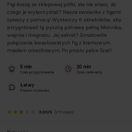
Figi kuszą ze sklepowej półki, ale nie wiesz, do
czego je wykorzystać? Nasza owsianka z figami
spieszy z pomocą! Wystarczy 6 składników, aby
przygotować tę pyszną potrawę pełną błonnika,
wapnia i magnezu. Jej sekret? Smakowite
połączenie kwaskowatych fig z kremowym
masłem orzechowym. Po prostu palce lizać!
5 min
20 min
Czas przygotowania
Czas całkowity
Łatwy
Poziom trudności
3,00
/
5
(z 11 ocen)