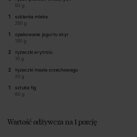
50
g
1
szklanka
mleka
250
g
1
opakowanie
jogurtu skyr
150
g
2
łyżeczki
erytrolu
10
g
2
łyżeczki
masła orzechowego
20
g
1
sztuka
fig
60
g
Wartość odżywcza na 1 porcję