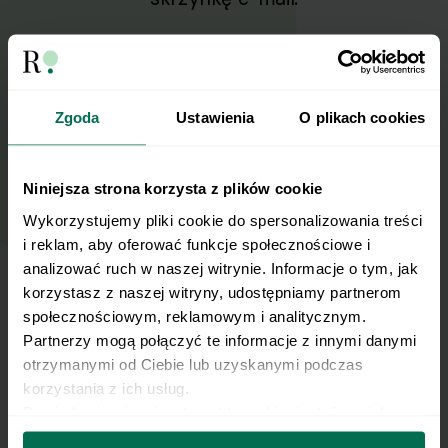
Zapisz się do naszego Newslettera
Imię
Zgoda
Ustawienia
O plikach cookies
Email
Niniejsza strona korzysta z plików cookie
Wykorzystujemy pliki cookie do spersonalizowania treści 
Wyślij
i reklam, aby oferować funkcje społecznościowe i 
analizować ruch w naszej witrynie. Informacje o tym, jak 
korzystasz z naszej witryny, udostępniamy partnerom 
Wyrażam zgodę na przetwarzanie moich
społecznościowym, reklamowym i analitycznym. 
danych osobowych w celu otrzymywania
Partnerzy mogą połączyć te informacje z innymi danymi 
Newslettera i potwierdzam zapoznanie się z
otrzymanymi od Ciebie lub uzyskanymi podczas 
polityką prywatności
.
korzystania z ich usług.
Dowiedz się więcej na temat tego, kim jesteśmy, jak 
można się z nami skontaktować i w jaki sposób 