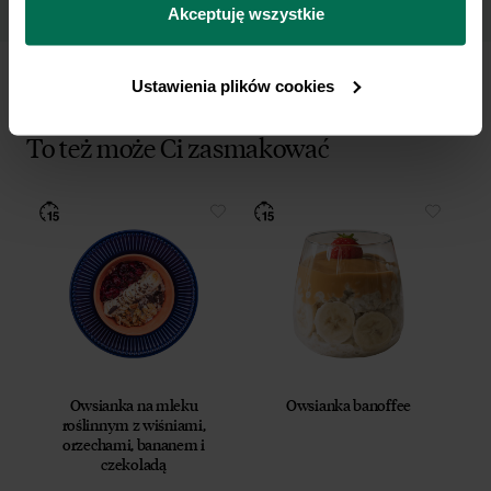
przetwarzamy dane osobowe w ramach 
Polityki 
Akceptuję wszystkie
prywatności.
Ustawienia plików cookies
To też może Ci zasmakować
Owsianka na mleku
Owsianka banoffee
roślinnym z wiśniami,
orzechami, bananem i
czekoladą