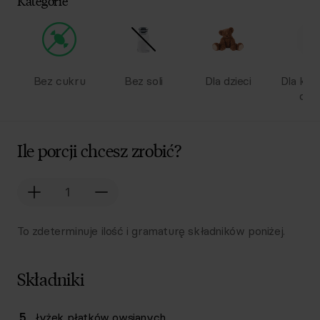
Kategorie
Bez cukru
Bez soli
Dla dzieci
Dla kob
ciąż
Ile porcji chcesz zrobić?
To zdeterminuje ilość i gramaturę składników poniżej.
Składniki
Lista składników przepisu z ilościami i wagami
5
łyżek
płatków owsianych
Ilość
Składnik