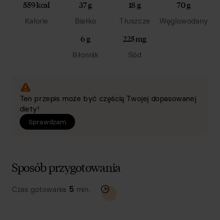
559 kcal
37 g
18 g
70 g
Kalorie
Białko
Tłuszcze
Węglowodany
6 g
225 mg
Błonnik
Sód
Ten przepis może być częścią Twojej dopasowanej
diety!
Sprawdzam
Sposób przygotowania
Czas gotowania:
5
min.