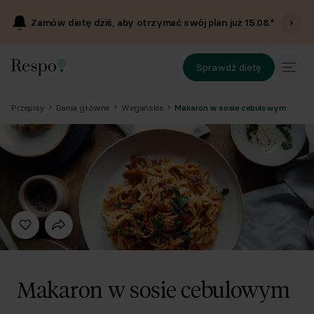
Zamów dietę dziś, aby otrzymać swój plan już
15.08
.*
Sprawdź dietę
Przepisy
Dania główne
Wegańskie
Makaron w sosie cebulowym
Makaron w sosie cebulowym