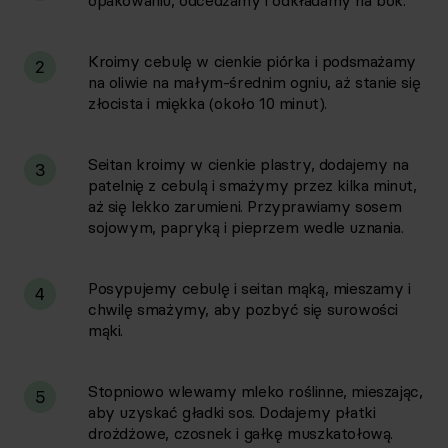
opakowaniu, odcedzamy i odkładamy na bok.
Kroimy cebulę w cienkie piórka i podsmażamy
2
na oliwie na małym-średnim ogniu, aż stanie się
złocista i miękka (około 10 minut).
Seitan kroimy w cienkie plastry, dodajemy na
3
patelnię z cebulą i smażymy przez kilka minut,
aż się lekko zarumieni. Przyprawiamy sosem
sojowym, papryką i pieprzem wedle uznania.
Posypujemy cebulę i seitan mąką, mieszamy i
4
chwilę smażymy, aby pozbyć się surowości
mąki.
Stopniowo wlewamy mleko roślinne, mieszając,
5
aby uzyskać gładki sos. Dodajemy płatki
drożdżowe, czosnek i gałkę muszkatołową.