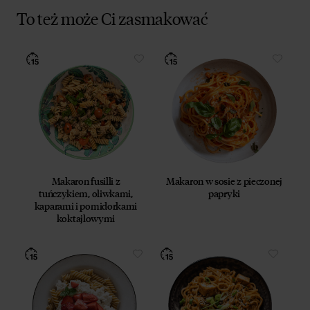
To też może Ci zasmakować
Makaron fusilli z
Makaron w sosie z pieczonej
tuńczykiem, oliwkami,
papryki
kaparami i pomidorkami
koktajlowymi