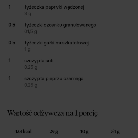
1
łyżeczka
papryki wędzonej
3
g
0,5
łyżeczki
czosnku granulowanego
01,5
g
0,5
łyżeczki
gałki muszkatołowej
1
g
1
szczypta
soli
0,25
g
1
szczypta
pieprzu czarnego
0,25
g
Wartość odżywcza na 1 porcję
438 kcal
29 g
10 g
54 g