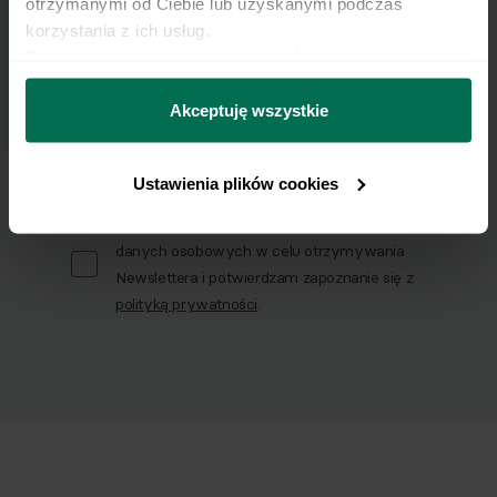
otrzymanymi od Ciebie lub uzyskanymi podczas 
korzystania z ich usług.
Dowiedz się więcej na temat tego, kim jesteśmy, jak 
Email
można się z nami skontaktować i w jaki sposób 
przetwarzamy dane osobowe w ramach 
Polityki 
Akceptuję wszystkie
prywatności.
Wyślij
Ustawienia plików cookies
Wyrażam zgodę na przetwarzanie moich
danych osobowych w celu otrzymywania
Newslettera i potwierdzam zapoznanie się z
polityką prywatności
.