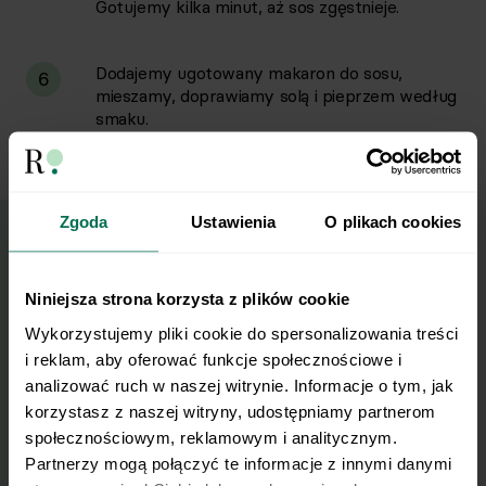
Gotujemy kilka minut, aż sos zgęstnieje.
Dodajemy ugotowany makaron do sosu,
6
mieszamy, doprawiamy solą i pieprzem według
smaku.
Zgoda
Ustawienia
O plikach cookies
Wyślij przepis na e-mail
Niniejsza strona korzysta z plików cookie
Wykorzystujemy pliki cookie do spersonalizowania treści 
Nasze najlepsze przepisy, prosto na Twoja
i reklam, aby oferować funkcje społecznościowe i 
skrzynkę e-mail.
analizować ruch w naszej witrynie. Informacje o tym, jak 
korzystasz z naszej witryny, udostępniamy partnerom 
Zapisz się do naszego Newslettera
społecznościowym, reklamowym i analitycznym. 
Partnerzy mogą połączyć te informacje z innymi danymi 
Imię