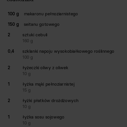
Lista składników przepisu z ilościami i wagami
100 g
makaronu pełnoziarnistego
Ilość
Składnik
150 g
seitanu gotowego
2
sztuki
cebuli
160
g
0,4
szklanki
napoju wysokobiałkowego roślinnego
100
g
2
łyżeczki
oliwy z oliwek
10
g
1
łyżka
mąki pełnoziarnistej
15
g
2
łyżki
płatków drożdżowych
10
g
1
łyżka
sosu sojowego
10
g