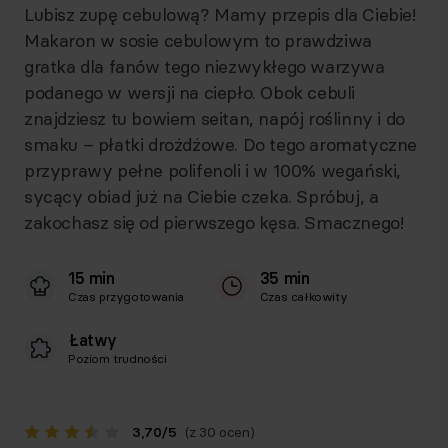
Lubisz zupę cebulową? Mamy przepis dla Ciebie!
Makaron w sosie cebulowym to prawdziwa
gratka dla fanów tego niezwykłego warzywa
podanego w wersji na ciepło. Obok cebuli
znajdziesz tu bowiem seitan, napój roślinny i do
smaku – płatki drożdżowe. Do tego aromatyczne
przyprawy pełne polifenoli i w 100% wegański,
sycący obiad już na Ciebie czeka. Spróbuj, a
zakochasz się od pierwszego kęsa. Smacznego!
15 min
35 min
Czas przygotowania
Czas całkowity
Łatwy
Poziom trudności
3,70
/
5
(z 30 ocen)