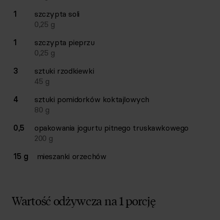
1
szczypta
soli
0,25
g
1
szczypta
pieprzu
0,25
g
3
sztuki
rzodkiewki
45
g
4
sztuki
pomidorków koktajlowych
80
g
0,5
opakowania
jogurtu pitnego truskawkowego
200
g
15 g
mieszanki orzechów
Wartość odżywcza na 1 porcję