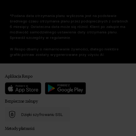
*Podana data otrzymania planu wyliczona jest na podstawie
średniego czasu otrzymania planu przez podopiecznych z ostatnich
6 miesięcy. Ostateczna data może się różnić. Klient po zakupie ma
możliwość samodzielnego ustawienia daty otrzymania planu.
Sprawdź szczegóły w regulaminie.
W Respo dbamy o niemarnowanie żywności, dlatego niektóre
grafiki potraw zostały wygenerowane przy użyciu AI.
Aplikacja Respo
Bezpieczne zakupy
Dzięki szyfrowaniu SSL
Metody płatności