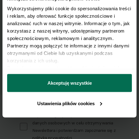
Wykorzystujemy pliki cookie do spersonalizowania treści 
Nasze najlepsze przepisy, prosto na Twoja
i reklam, aby oferować funkcje społecznościowe i 
skrzynkę e-mail.
analizować ruch w naszej witrynie. Informacje o tym, jak 
korzystasz z naszej witryny, udostępniamy partnerom 
Zapisz się do naszego Newslettera
społecznościowym, reklamowym i analitycznym. 
Partnerzy mogą połączyć te informacje z innymi danymi 
Imię
otrzymanymi od Ciebie lub uzyskanymi podczas 
korzystania z ich usług.
Dowiedz się więcej na temat tego, kim jesteśmy, jak 
Email
można się z nami skontaktować i w jaki sposób 
przetwarzamy dane osobowe w ramach 
Polityki 
Akceptuję wszystkie
prywatności.
Wyślij
Ustawienia plików cookies
Wyrażam zgodę na przetwarzanie moich
danych osobowych w celu otrzymywania
Newslettera i potwierdzam zapoznanie się z
polityką prywatności
.