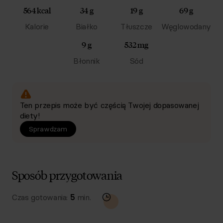
564 kcal
34 g
19 g
69 g
Kalorie
Białko
Tłuszcze
Węglowodany
9 g
532 mg
Błonnik
Sód
Ten przepis może być częścią Twojej dopasowanej
diety!
Sprawdzam
Sposób przygotowania
Czas gotowania:
5
min.