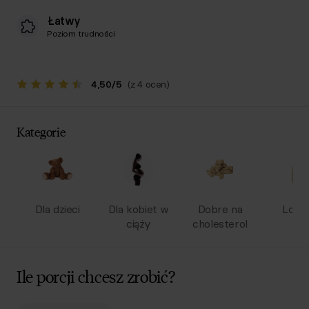
Łatwy
Poziom trudności
4,50
/
5
(z 4 ocen)
Kategorie
Dla dzieci
Dla kobiet w
Dobre na
Low 
ciąży
cholesterol
Ile porcji chcesz zrobić?