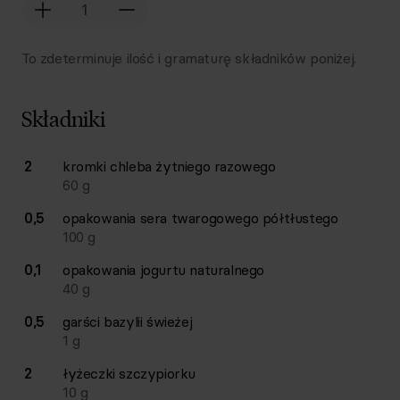
To zdeterminuje ilość i gramaturę składników poniżej.
Składniki
Lista składników przepisu z ilościami i wagami
2
kromki
chleba żytniego razowego
Ilość
Składnik
60
g
0,5
opakowania
sera twarogowego półtłustego
100
g
0,1
opakowania
jogurtu naturalnego
40
g
0,5
garści
bazylii świeżej
1
g
2
łyżeczki
szczypiorku
10
g