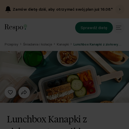
Zamów dietę dziś, aby otrzymać swój plan już
16.08
.*
Sprawdź dietę
Przepisy
Śniadania i kolacje
Kanapki
Lunchbox Kanapki z ziołowym twarożkiem + jogurt + orzechy
Lunchbox Kanapki z