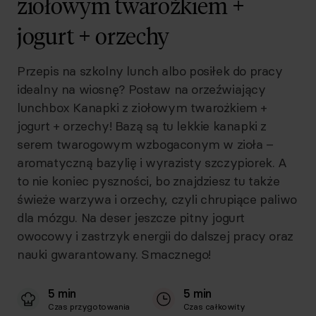
ziołowym twarożkiem +
jogurt + orzechy
Przepis na szkolny lunch albo posiłek do pracy
idealny na wiosnę? Postaw na orzeźwiający
lunchbox Kanapki z ziołowym twarożkiem +
jogurt + orzechy! Bazą są tu lekkie kanapki z
serem twarogowym wzbogaconym w zioła –
aromatyczną bazylię i wyrazisty szczypiorek. A
to nie koniec pyszności, bo znajdziesz tu także
świeże warzywa i orzechy, czyli chrupiące paliwo
dla mózgu. Na deser jeszcze pitny jogurt
owocowy i zastrzyk energii do dalszej pracy oraz
nauki gwarantowany. Smacznego!
5 min
5 min
Czas przygotowania
Czas całkowity