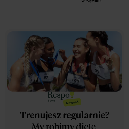
warzywami
Trenujesz regularnie?
My robimy dietę.