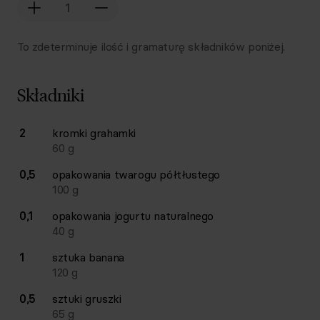
To zdeterminuje ilość i gramaturę składników poniżej.
Składniki
Lista składników przepisu z ilościami i wagami
2
kromki
grahamki
Ilość
Składnik
60
g
0,5
opakowania
twarogu półtłustego
100
g
0,1
opakowania
jogurtu naturalnego
40
g
1
sztuka
banana
120
g
0,5
sztuki
gruszki
65
g