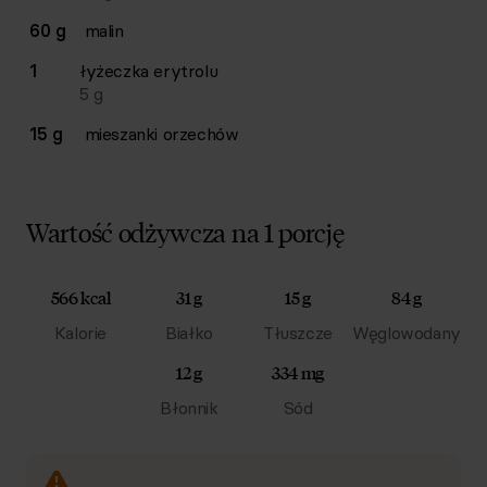
60 g
malin
1
łyżeczka
erytrolu
5
g
15 g
mieszanki orzechów
Wartość odżywcza na 1 porcję
566 kcal
31 g
15 g
84 g
Kalorie
Białko
Tłuszcze
Węglowodany
12 g
334 mg
Błonnik
Sód