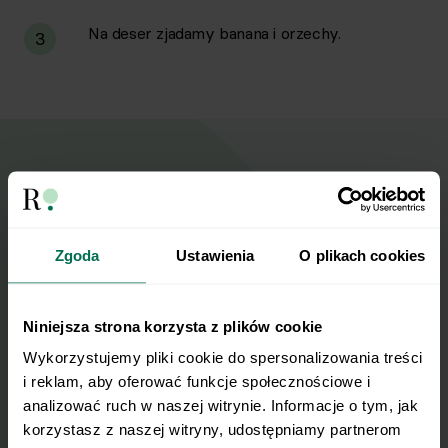
Na deser zjadamy banana i orzechy.
3
Wyślij przepis na e-mail
Nasze najlepsze przepisy, prosto na Twoja
Zgoda
Ustawienia
O plikach cookies
skrzynkę e-mail.
Niniejsza strona korzysta z plików cookie
Zapisz się do naszego Newslettera
Wykorzystujemy pliki cookie do spersonalizowania treści 
Imię
i reklam, aby oferować funkcje społecznościowe i 
analizować ruch w naszej witrynie. Informacje o tym, jak 
korzystasz z naszej witryny, udostępniamy partnerom 
Email