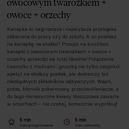
owocowym twarożkiem +
owoce + orzechy
Kanapka to najprostsza i najszybsza przekąska
zabierana do pracy czy do szkoły. A co powiesz
na kanapkę na słodko? Przepis na lunchbox
kanapki z owocowym twarożkiem + owoce +
orzechy sprawdzi się tutaj idealnie! Połączenie
twarożku z malinami i gruszką nie tylko zaspokoi
apetyt na słodszy posiłek, ale dostarczy też
niezbędnych składników odżywczych. Wapń,
potas, błonnik pokarmowy, przeciwutleniacze, a
do tego nienasycone kwasy tłuszczowe zawarte
w orzechach – nie czekaj, koniecznie wypróbuj!
5 min
5 min
Czas przygotowania
Czas całkowity