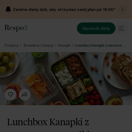
Zamów dietę dziś, aby otrzymać swój plan już
18.08
.*
Sprawdź dietę
Przepisy
Śniadania i kolacje
Kanapki
Lunchbox Kanapki z owocowym twarożkiem + owoce + orzechy
Lunchbox Kanapki z