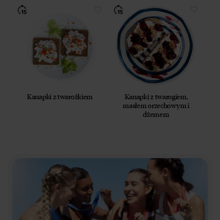
Kanapki z twarożkiem
Kanapki z twarogiem,
masłem orzechowym i
dżemem