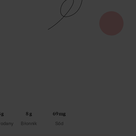
 g
8 g
69 mg
odany
Błonnik
Sód