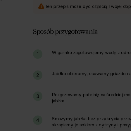
Ten przepis może być częścią Twojej dop
Sposób przygotowania
W garnku zagotowujemy wodę z odrobi
i
1
Jabłko obieramy, usuwamy gniazdo nasi
2
Rozgrzewamy patelnię na średniej mo
3
jabłka.
Smażymy jabłka bez przykrycia przez 
4
skrapiamy je sokiem z cytryny i po