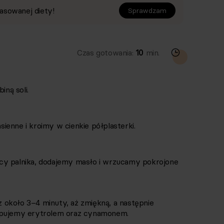
asowanej diety!
Sprawdzam
Czas gotowania:
10
min.
ną soli.
enne i kroimy w cienkie półplasterki.
cy palnika, dodajemy masło i wrzucamy pokrojone
około 3–4 minuty, aż zmiękną, a następnie
sypujemy erytrolem oraz cynamonem.