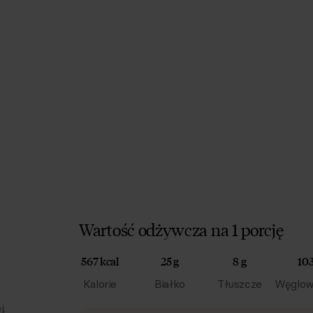
Wartość odżywcza na 1 porcję
567 kcal
25 g
8 g
103
Kalorie
Białko
Tłuszcze
Węglow
j.