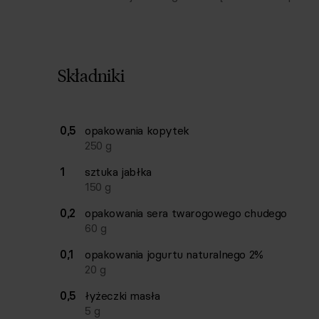
Składniki
Lista składników przepisu z ilościami i wagam
0,5
opakowania
kopytek
Ilość
Składnik
250
g
1
sztuka
jabłka
150
g
0,2
opakowania
sera twarogowego chudego
60
g
0,1
opakowania
jogurtu naturalnego 2%
20
g
0,5
łyżeczki
masła
5
g