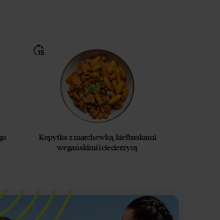
go
Kopytka z marchewką, kiełbaskami
wegańskimi i ciecierzycą