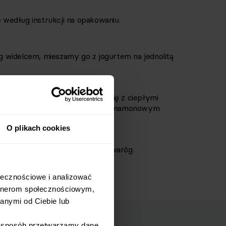
według instrukcji na opakowaniu.
 widelcem, mieszamy go z jogurtem na jednolitą
damy je bezpośrednio na patelnię z ciepłymi
ka z owocami, aby oblepiły się cynamonowym
O plikach cookies
lerz, a na wierzchu układamy twaróg.
łecznościowe i analizować 
rtnerom społecznościowym, 
nymi od Ciebie lub 
i sposób przetwarzamy dane 