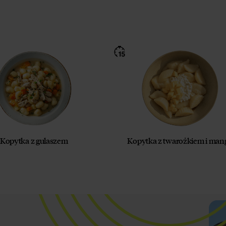
Kopytka z gulaszem
Kopytka z twarożkiem i man