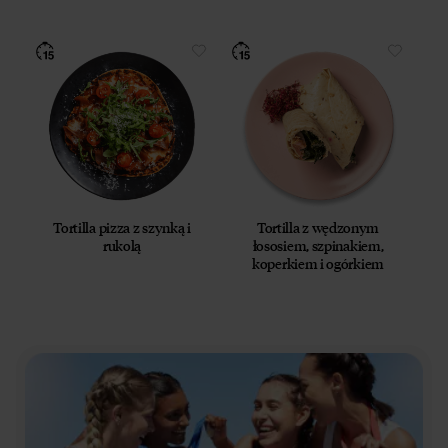
Tortilla pizza z szynką i
Tortilla z wędzonym
rukolą
łososiem, szpinakiem,
koperkiem i ogórkiem