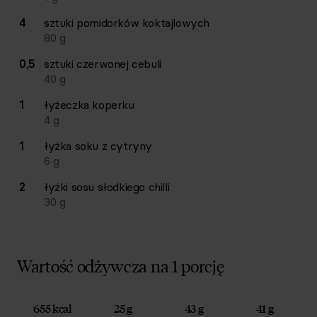
4
sztuki
pomidorków koktajlowych
80
g
0,5
sztuki
czerwonej cebuli
40
g
1
łyżeczka
koperku
4
g
1
łyżka
soku z cytryny
6
g
2
łyżki
sosu słodkiego chilli
30
g
Wartość odżywcza na 1 porcję
655 kcal
25 g
43 g
41 g