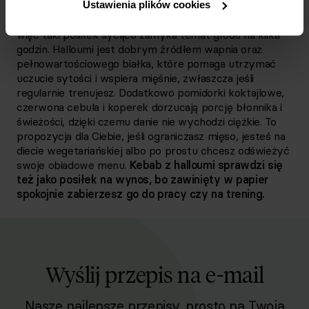
Ustawienia plików cookies
Jedna porcja tego dania to 655 kcal oraz aż 25 g białka,
więc taki posiłek sycąco zamyka temat głodu na kilka
godzin. Halloumi jest dobrym źródłem wapnia oraz
pełnowartościowego białka, które pomaga utrzymać
uczucie sytości i wspiera mięśnie, zwłaszcza jeśli
regularnie trenujesz. Dodatkowo pomidorki koktajlowe,
czerwona cebula i koperek dorzucają porcję błonnika i
świeżości, dzięki czemu danie nie wychodzi ciężkie. To
propozycja dla Ciebie, jeśli ograniczasz mięso, jesteś na
diecie wegetariańskiej albo po prostu chcesz odświeżyć
swoje obiadowe menu.
Kebab z halloumi sprawdzi się
też jako posiłek na wynos, bo zawinięty w papier
spokojnie zabierzesz go do pracy czy na trening.
Wyślij przepis na e-mail
Nasze najlepsze przepisy, prosto na Twoja