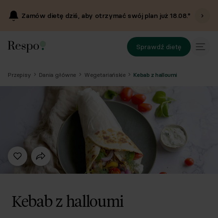
Zamów dietę dziś, aby otrzymać swój plan już
18.08
.*
Sprawdź dietę
Przepisy
Dania główne
Wegetariańskie
Kebab z halloumi
Kebab z halloumi