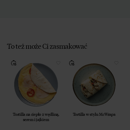
To też może Ci zasmakować
Tortilla na ciepło z wędliną,
Tortilla w stylu McWrapa
serem i jajkiem