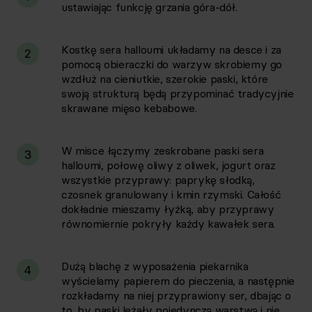
ustawiając funkcję grzania góra-dół.
Kostkę sera halloumi układamy na desce i za
2
pomocą obieraczki do warzyw skrobiemy go
wzdłuż na cieniutkie, szerokie paski, które
swoją strukturą będą przypominać tradycyjnie
skrawane mięso kebabowe.
W misce łączymy zeskrobane paski sera
3
halloumi, połowę oliwy z oliwek, jogurt oraz
wszystkie przyprawy: paprykę słodką,
czosnek granulowany i kmin rzymski. Całość
dokładnie mieszamy łyżką, aby przyprawy
równomiernie pokryły każdy kawałek sera.
Dużą blachę z wyposażenia piekarnika
4
wyścielamy papierem do pieczenia, a następnie
rozkładamy na niej przyprawiony ser, dbając o
to, by paski leżały pojedynczą warstwą i nie