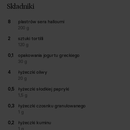
Składniki
Lista składników przepisu z ilościami i wagami
8
plastrów
sera halloumi
Ilość
Składnik
200
g
2
sztuki
tortilli
120
g
0,1
opakowania
jogurtu greckiego
30
g
4
łyżeczki
oliwy
20
g
0,5
łyżeczki
słodkiej papryki
1,5
g
0,3
łyżeczki
czosnku granulowanego
1
g
0,2
łyżeczki
kuminu
1
g