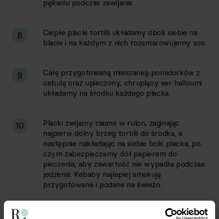
pękaniu podczas zawijania.
Ciepłe placki tortilli układamy obok siebie na
8
blacie i na każdym z nich rozsmarowujemy sos.
Całą przygotowaną mieszankę pomidorków z
9
cebulą oraz upieczony, chrupiący ser halloumi
układamy na środku każdego placka.
Placki zwijamy ciasno w rulon, zaginając
10
najpierw dolny brzeg tortilli do środka, a
następnie nakładając na siebie boki placka, po
czym zabezpieczamy dół papierem do
pieczenia, aby zawartość nie wypadła podczas
jedzenia. Kebaby najlepiej smakują
przygotowane i podane na świeżo.