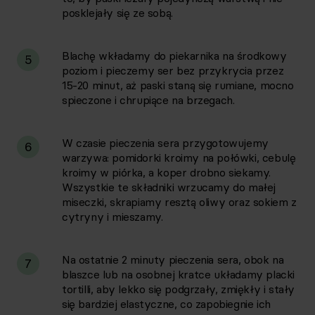
posklejały się ze sobą.
Blachę wkładamy do piekarnika na środkowy
5
poziom i pieczemy ser bez przykrycia przez
15-20 minut, aż paski staną się rumiane, mocno
spieczone i chrupiące na brzegach.
W czasie pieczenia sera przygotowujemy
6
warzywa: pomidorki kroimy na połówki, cebulę
kroimy w piórka, a koper drobno siekamy.
Wszystkie te składniki wrzucamy do małej
miseczki, skrapiamy resztą oliwy oraz sokiem z
cytryny i mieszamy.
Na ostatnie 2 minuty pieczenia sera, obok na
7
blaszce lub na osobnej kratce układamy placki
tortilli, aby lekko się podgrzały, zmiękły i stały
się bardziej elastyczne, co zapobiegnie ich