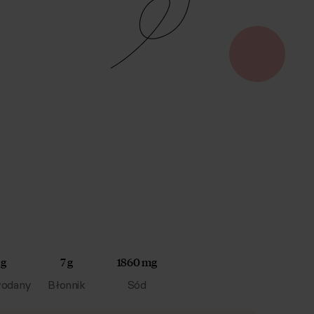
 g
7 g
1860 mg
odany
Błonnik
Sód