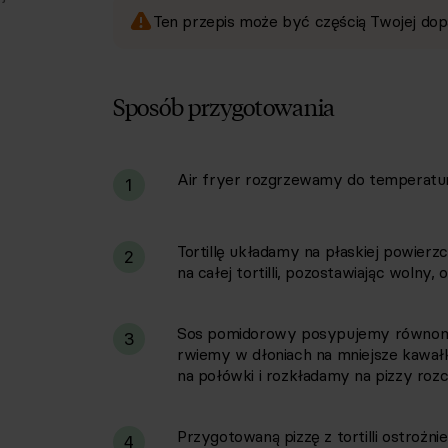
Ten przepis może być częścią Twojej dop
Sposób przygotowania
Air fryer rozgrzewamy do temperatur
i
1
Tortillę układamy na płaskiej powier
2
na całej tortilli, pozostawiając woln
Sos pomidorowy posypujemy równomier
3
rwiemy w dłoniach na mniejsze kawałk
na połówki i rozkładamy na pizzy rozc
Przygotowaną pizzę z tortilli ostrożn
4