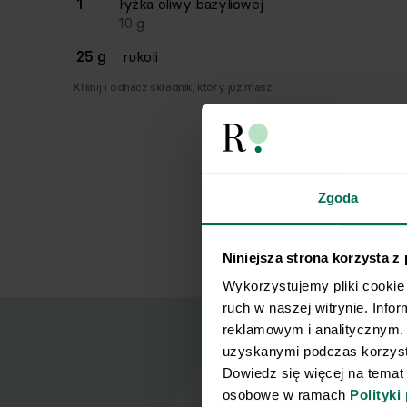
1
łyżka
oliwy bazyliowej
10
g
25 g
rukoli
Kliknij i odhacz składnik, który już masz.
Zgoda
Niniejsza strona korzysta z
Wykorzystujemy pliki cookie 
ruch w naszej witrynie. Info
reklamowym i analitycznym. 
uzyskanymi podczas korzysta
Dowiedz się więcej na temat
osobowe w ramach 
Polityki