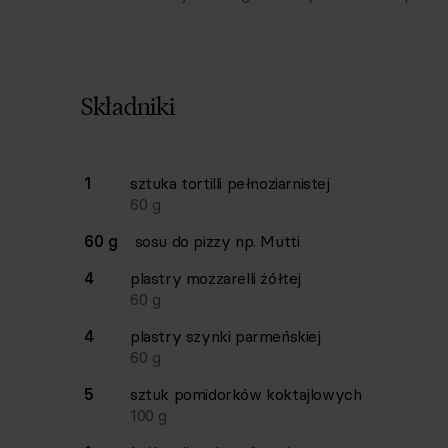
Składniki
Lista składników przepisu z ilościami i wagam
1
sztuka
tortilli pełnoziarnistej
Ilość
Składnik
60
g
60 g
sosu do pizzy np. Mutti
4
plastry
mozzarelli żółtej
60
g
4
plastry
szynki parmeńskiej
60
g
5
sztuk
pomidorków koktajlowych
100
g