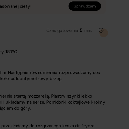
asowanej diety!
Sprawdzam
Czas gotowania:
5
min.
y 180°C.
zchni. Następnie równomiernie rozprowadzamy sos
y, około półcentymetrowy brzeg.
nie startą mozzarellą. Plastry szynki lekko
i i układamy na serze. Pomidorki koktajlowe kroimy
ięciem do góry.
ie przekładamy do rozgrzanego kosza air fryera.