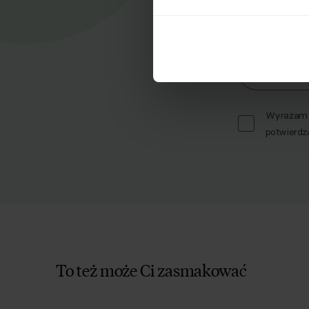
Nasz
Zapisz się d
Imię
Wyrażam z
potwierdz
To też może Ci zasmakować