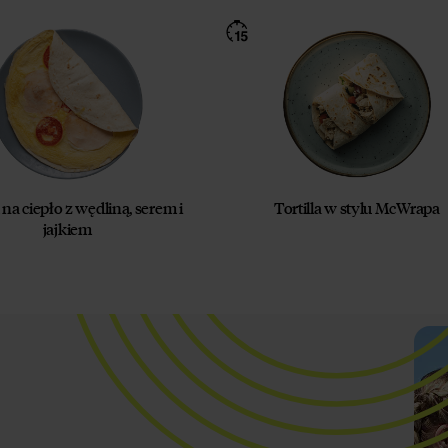
a na ciepło z wędliną, serem i
Tortilla w stylu McWrapa
jajkiem