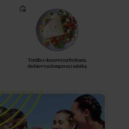
Tortilla z domowymi frytkami,
drobiowym burgerem i sałatką