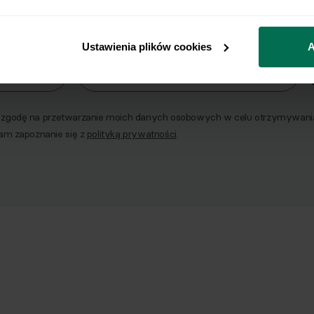
e najlepsze przepisy, prosto na Twoja skrzynkę e-
Ustawienia plików cookies
A
o naszego Newslettera
Email
godę na przetwarzanie moich danych osobowych w celu otrzymywania 
am zapoznanie się z
polityką prywatności
.