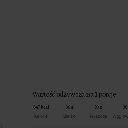
Wartość odżywcza na 1 porcję
647 kcal
36 g
39 g
36
Kalorie
Białko
Tłuszcze
Węglow
j.