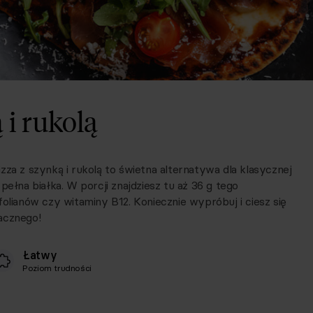
 i rukolą
pizza z szynką i rukolą to świetna alternatywa dla klasycznej
pełna białka. W porcji znajdziesz tu aż 36 g tego
olianów czy witaminy B12. Koniecznie wypróbuj i ciesz się
acznego!
Łatwy
Poziom trudności