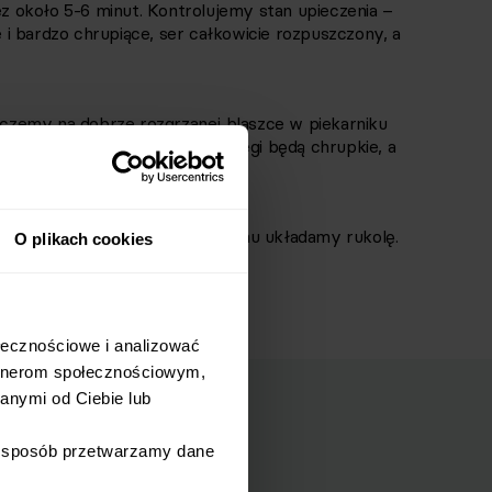
 około 5-6 minut. Kontrolujemy stan upieczenia –
ne i bardzo chrupiące, ser całkowicie rozpuszczony, a
ieczemy na dobrze rozgrzanej blaszce w piekarniku
 przez około 7-9 minut, aż brzegi będą chrupkie, a
 urządzenia. Na gorącym wierzchu układamy rukolę.
O plikach cookies
łecznościowe i analizować 
rtnerom społecznościowym, 
nymi od Ciebie lub 
i sposób przetwarzamy dane 