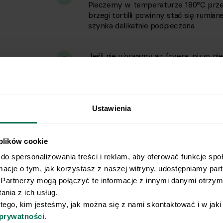
Pieczemy w temperaturze 180°C przez
brzegi tortilli powinny stać się rumia
szynka delikatnie podpieczona.
Jeśli nie używamy air fryera, pizzę p
5
nagrzanym do 210°C (funkcja góra-dół)
ser się rozpuści.
Gotową pizzę delikatnie wyjmujemy z
6
Ustawienia
Całość skrapiamy oliwą.
 plików cookie
do spersonalizowania treści i reklam, aby oferować funkcje spo
rmacje o tym, jak korzystasz z naszej witryny, udostępniamy pa
Partnerzy mogą połączyć te informacje z innymi danymi otrzyma
nia z ich usług.
Wyślij przepis na e-mail
 tego, kim jesteśmy, jak można się z nami skontaktować i w jak
 prywatności.