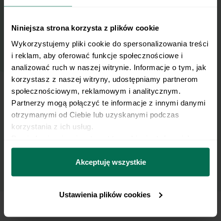
Niniejsza strona korzysta z plików cookie
Email
Wykorzystujemy pliki cookie do spersonalizowania treści 
i reklam, aby oferować funkcje społecznościowe i 
analizować ruch w naszej witrynie. Informacje o tym, jak 
Wyślij
korzystasz z naszej witryny, udostępniamy partnerom 
społecznościowym, reklamowym i analitycznym. 
Partnerzy mogą połączyć te informacje z innymi danymi 
Wyrażam zgodę na przetwarzanie moich
otrzymanymi od Ciebie lub uzyskanymi podczas 
danych osobowych w celu otrzymywania
korzystania z ich usług.
Newslettera i potwierdzam zapoznanie się z
Dowiedz się więcej na temat tego, kim jesteśmy, jak 
polityką prywatności
.
można się z nami skontaktować i w jaki sposób 
przetwarzamy dane osobowe w ramach 
Polityki 
Akceptuję wszystkie
prywatności.
Ustawienia plików cookies