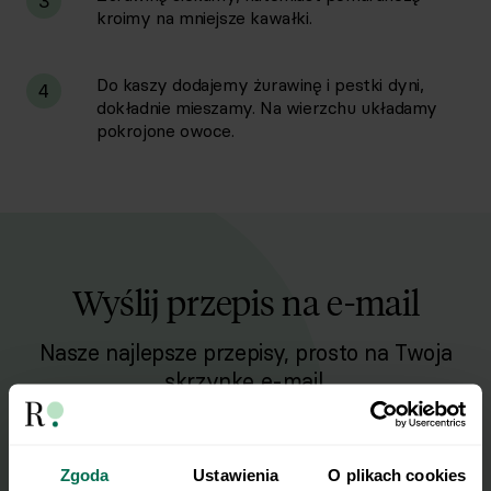
3
kroimy na mniejsze kawałki.
Do kaszy dodajemy żurawinę i pestki dyni,
4
dokładnie mieszamy. Na wierzchu układamy
pokrojone owoce.
Wyślij przepis na e-mail
Nasze najlepsze przepisy, prosto na Twoja
skrzynkę e-mail.
Zapisz się do naszego Newslettera
Zgoda
Ustawienia
O plikach cookies
Imię