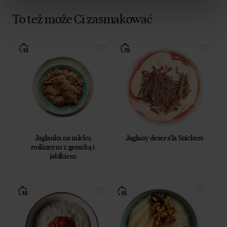
To też może Ci zasmakować
Jaglanka na mleku
Jaglany deser a’la Snickers
roślinnym z gruszką i
jabłkiem