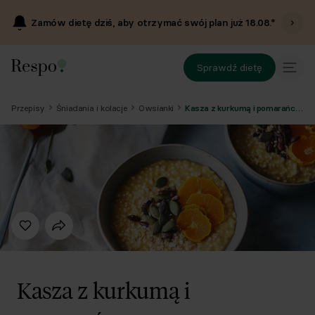
Zamów dietę dziś, aby otrzymać swój plan już
18.08
.*
Sprawdź dietę
Przepisy
Śniadania i kolacje
Owsianki
Kasza z kurkumą i pomarańczą
Kasza z kurkumą i