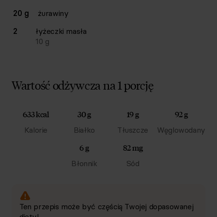
20 g
żurawiny
2
łyżeczki
masła
10
g
Wartość odżywcza na 1 porcję
633 kcal
30 g
19 g
92 g
Kalorie
Białko
Tłuszcze
Węglowodany
6 g
82 mg
Błonnik
Sód
Ten przepis może być częścią Twojej dopasowanej
diety!