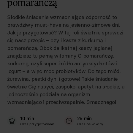
pomarańczą
Słodkie śniadanie wzmacniające odporność to
prawdziwy must-have na jesienno-zimowe dni.
Jak je przygotować? W tej roli świetnie sprawdzi
się nasz przepis – czyli kasza z kurkumą i
pomarańczą. Obok delikatnej kaszy jaglanej
znajdziesz tu pełną witaminy C pomarańczę,
kurkumę, czyli super źródło antyoksydantów i
jogurt – a więc moc probiotyków. Do tego miód,
żurawina, pestki dyni i gotowe! Takie śniadanie
świetnie Cię nasyci, zaspokoi apetyt na słodkie, a
jednocześnie podziała na organizm
wzmacniająco i przeciwzapalnie. Smacznego!
10 min
25 min
Czas przygotowania
Czas całkowity