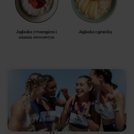
Jaglanka z twarogiem i
Jaglanka z gruszką
musem owocowym