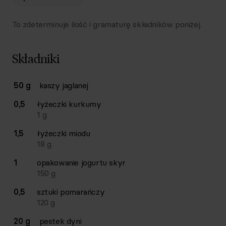
To zdeterminuje ilość i gramaturę składników poniżej.
Składniki
Lista składników przepisu z ilościami i wagami
50 g
kaszy jaglanej
Ilość
Składnik
0,5
łyżeczki
kurkumy
1
g
1,5
łyżeczki
miodu
18
g
1
opakowanie
jogurtu skyr
150
g
0,5
sztuki
pomarańczy
120
g
20 g
pestek dyni