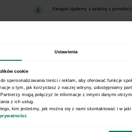
Kanapki zjadamy z sałatką z pomidoró
5
Ustawienia
 plików cookie
do spersonalizowania treści i reklam, aby oferować funkcje spo
rmacje o tym, jak korzystasz z naszej witryny, udostępniamy pa
Wyślij przepis na e-mail
Partnerzy mogą połączyć te informacje z innymi danymi otrzyma
nia z ich usług.
e najlepsze przepisy, prosto na Twoja skrzynkę e-
 tego, kim jesteśmy, jak można się z nami skontaktować i w jak
 prywatności.
o naszego Newslettera