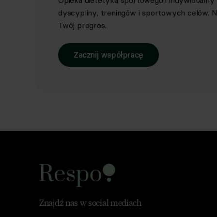
Opieka dietetyka sportowego i indywidualn
dyscypliny, treningów i sportowych celów. Ni
Twój progres.
Zacznij współpracę
Znajdź nas w social mediach