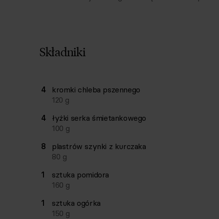
Składniki
Lista składników przepisu z ilościami i wagam
4
kromki
chleba pszennego
Ilość
Składnik
120
g
4
łyżki
serka śmietankowego
100
g
8
plastrów
szynki z kurczaka
80
g
1
sztuka
pomidora
160
g
1
sztuka
ogórka
150
g