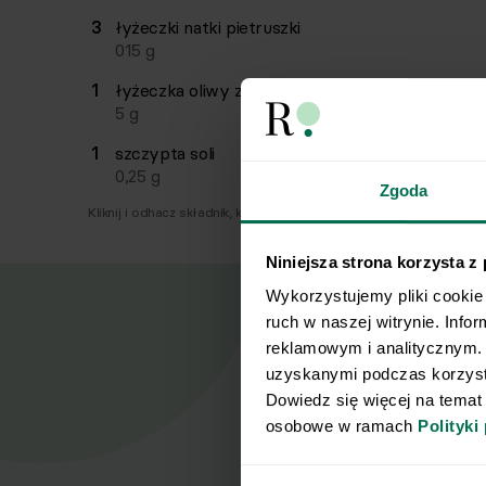
3
łyżeczki
natki pietruszki
015
g
1
łyżeczka
oliwy z oliwek
5
g
1
szczypta
soli
0,25
g
Zgoda
Kliknij i odhacz składnik, który już masz.
Niniejsza strona korzysta z
Wykorzystujemy pliki cookie 
ruch w naszej witrynie. Info
reklamowym i analitycznym. 
uzyskanymi podczas korzysta
Nasz
Dowiedz się więcej na temat
osobowe w ramach 
Polityki
Zapisz się d