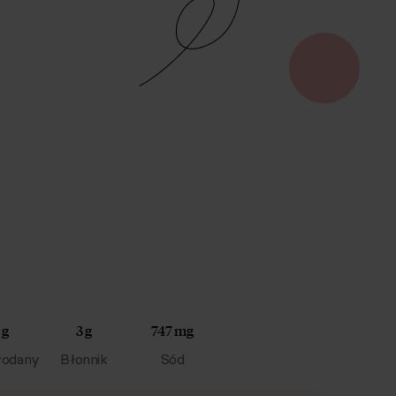
 g
3 g
747 mg
odany
Błonnik
Sód