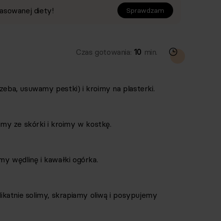
asowanej diety!
Sprawdzam
Czas gotowania:
10
min.
zeba, usuwamy pestki) i kroimy na plasterki.
y ze skórki i kroimy w kostkę.
y wędlinę i kawałki ogórka.
katnie solimy, skrapiamy oliwą i posypujemy