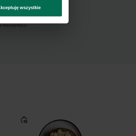
Wyślij
kceptuję wszystkie
Newslettera i