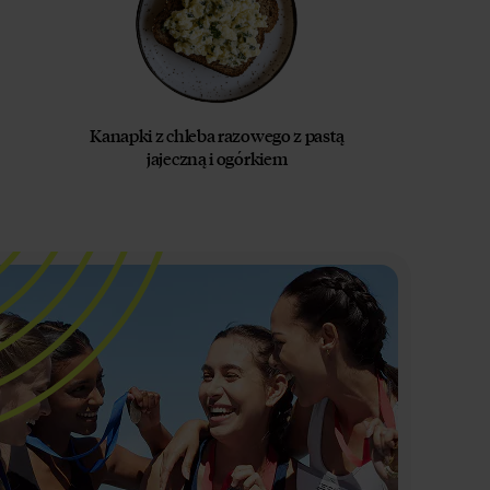
Kanapki z chleba razowego z pastą
jajeczną i ogórkiem