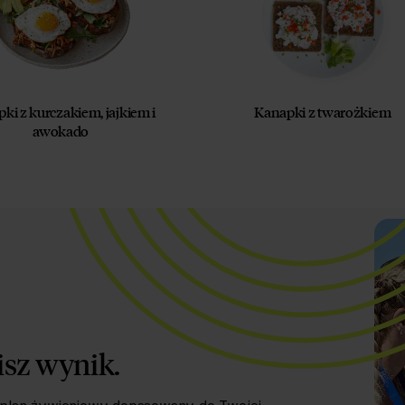
ki z kurczakiem, jajkiem i
Kanapki z twarożkiem
awokado
isz wynik.