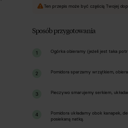
Ten przepis może być częścią Twojej dop
Sposób przygotowania
Ogórka obieramy (jeżeli jest taka potr
i
1
Pomidora sparzamy wrzątkiem, obieram
2
Pieczywo smarujemy serkiem, układam
3
Pomidora układamy obok kanapek, deli
4
posiekaną natką.