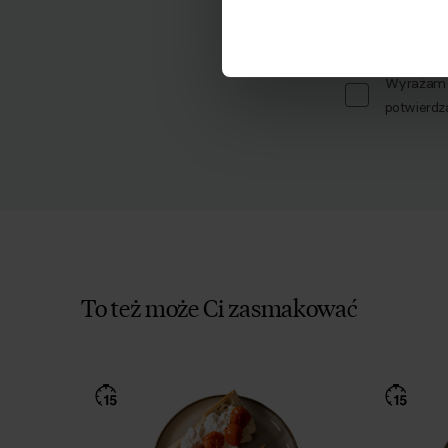
Imię
Wyrażam z
potwierdz
To też może Ci zasmakować