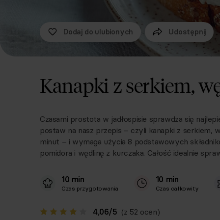
Dodaj do ulubionych
Udostępnij
Kanapki z serkiem, w
Czasami prostota w jadłospisie sprawdza się najlepi
postaw na nasz przepis – czyli kanapki z serkiem, 
minut – i wymaga użycia 8 podstawowych składników
pomidora i wędlinę z kurczaka. Całość idealnie spr
10 min
10 min
Czas przygotowania
Czas całkowity
4,06
/
5
(z 52 ocen)