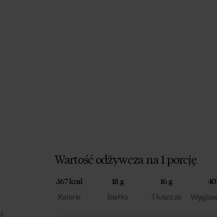
Wartość odżywcza na 1 porcję
367 kcal
18 g
16 g
40
Kalorie
Białko
Tłuszcze
Węglow
j.