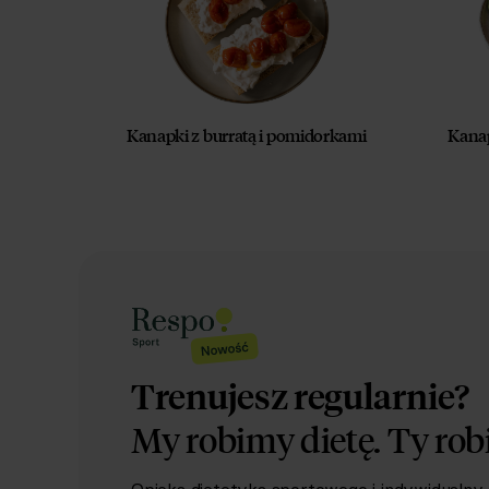
Kanapki z burratą i pomidorkami
Kanap
Trenujesz regularnie?
My robimy dietę.
Ty rob