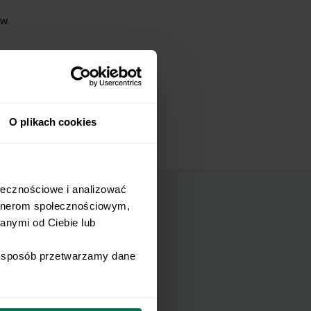
w.
O plikach cookies
łecznościowe i analizować 
rtnerom społecznościowym, 
nymi od Ciebie lub 
mail.
i sposób przetwarzamy dane 