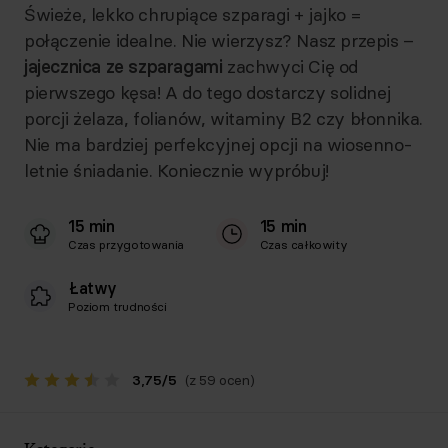
Świeże, lekko chrupiące szparagi + jajko =
połączenie idealne. Nie wierzysz? Nasz przepis –
jajecznica ze szparagami
zachwyci Cię od
pierwszego kęsa! A do tego dostarczy solidnej
porcji żelaza, folianów, witaminy B2 czy błonnika.
Nie ma bardziej perfekcyjnej opcji na wiosenno-
letnie śniadanie. Koniecznie wypróbuj!
15 min
15 min
Czas przygotowania
Czas całkowity
Łatwy
Poziom trudności
3,75
/
5
(z 59 ocen)