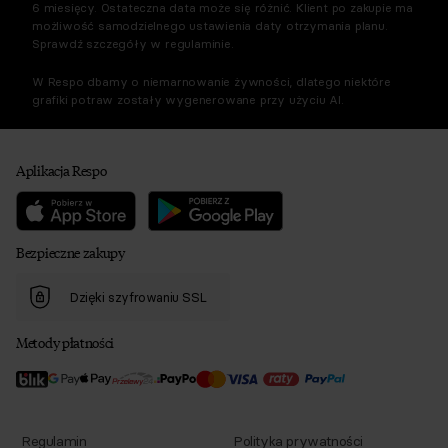
6 miesięcy. Ostateczna data może się różnić. Klient po zakupie ma
możliwość samodzielnego ustawienia daty otrzymania planu.
Sprawdź szczegóły w regulaminie.
W Respo dbamy o niemarnowanie żywności, dlatego niektóre
grafiki potraw zostały wygenerowane przy użyciu AI.
Aplikacja Respo
Bezpieczne zakupy
Dzięki szyfrowaniu SSL
Metody płatności
Regulamin
Polityka prywatności