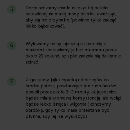
Rozpuszczamy masło na czystej patelni
5
ustawionej na małej mocy palnika, uważając,
aby się nie przypaliło (powinno tylko zacząć
lekko bąbelkować).
Wylewamy masę jajeczną na patelnię z
6
masłem i zostawiamy ją bez mieszania przez
około 20 sekund, aż spód zacznie się delikatnie
ścinać.
Zagarniamy jajka łopatką od brzegów do
7
środka patelni, powtarzając ten ruch bardzo
powoli przez około 2–3 minuty, aż jajecznica
będzie miała kremową konsystencję, ale wciąż
będzie lekko lśniąca i wilgotna (kończymy
obróbkę, gdy tylko masa przestanie być
płynna, aby jej nie wysuszyć).