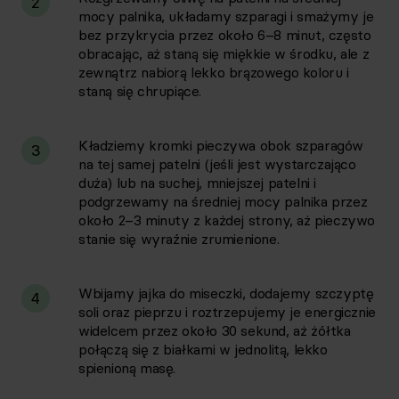
2
mocy palnika, układamy szparagi i smażymy je
bez przykrycia przez około 6–8 minut, często
obracając, aż staną się miękkie w środku, ale z
zewnątrz nabiorą lekko brązowego koloru i
staną się chrupiące.
Kładziemy kromki pieczywa obok szparagów
3
na tej samej patelni (jeśli jest wystarczająco
duża) lub na suchej, mniejszej patelni i
podgrzewamy na średniej mocy palnika przez
około 2–3 minuty z każdej strony, aż pieczywo
stanie się wyraźnie zrumienione.
Wbijamy jajka do miseczki, dodajemy szczyptę
4
soli oraz pieprzu i roztrzepujemy je energicznie
widelcem przez około 30 sekund, aż żółtka
połączą się z białkami w jednolitą, lekko
spienioną masę.