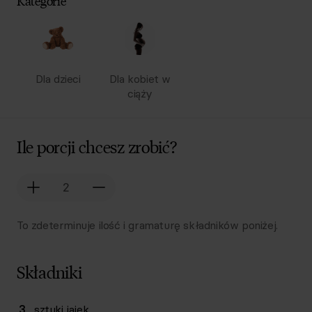
Kategorie
Dla dzieci
Dla kobiet w
ciąży
Ile porcji chcesz zrobić?
To zdeterminuje ilość i gramaturę składników poniżej.
Składniki
Lista składników przepisu z ilościami i wagami
3
sztuki
jajek
Ilość
Składnik