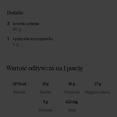
Dodatki:
3
kromki
chleba
90
g
1
łyżeczka
szczypiorku
5
g
Wartość odżywcza na 1 porcję
319 kcal
15 g
18 g
27 g
Kalorie
Białko
Tłuszcze
Węglowodany
5 g
423 mg
Błonnik
Sód