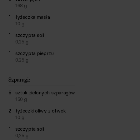
168
g
1
łyżeczka
masła
10
g
1
szczypta
soli
0,25
g
1
szczypta
pieprzu
0,25
g
Szparagi:
5
sztuk
zielonych szparagów
150
g
2
łyżeczki
oliwy z oliwek
10
g
1
szczypta
soli
0,25
g