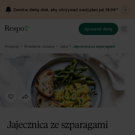
Zamów dietę dziś, aby otrzymać swój plan już
18.08
.*
Sprawdź dietę
Przepisy
Śniadania i kolacje
Jajka
Jajecznica ze szparagami
Jajecznica ze szparagami