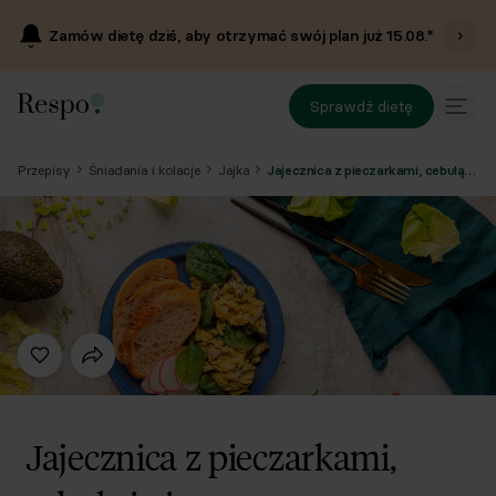
Zamów dietę dziś, aby otrzymać swój plan już
15.08
.*
Sprawdź dietę
Przepisy
Śniadania i kolacje
Jajka
Jajecznica z pieczarkami, cebulą i pieczywem
Jajecznica z pieczarkami,