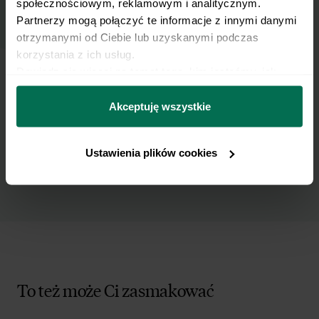
społecznościowym, reklamowym i analitycznym. 
Partnerzy mogą połączyć te informacje z innymi danymi 
otrzymanymi od Ciebie lub uzyskanymi podczas 
Wyślij
korzystania z ich usług.
Dowiedz się więcej na temat tego, kim jesteśmy, jak 
można się z nami skontaktować i w jaki sposób 
Wyrażam zgodę na przetwarzanie moich
przetwarzamy dane osobowe w ramach 
Polityki 
Akceptuję wszystkie
danych osobowych w celu otrzymywania
prywatności.
Newslettera i potwierdzam zapoznanie się z
polityką prywatności
.
Ustawienia plików cookies
To też może Ci zasmakować