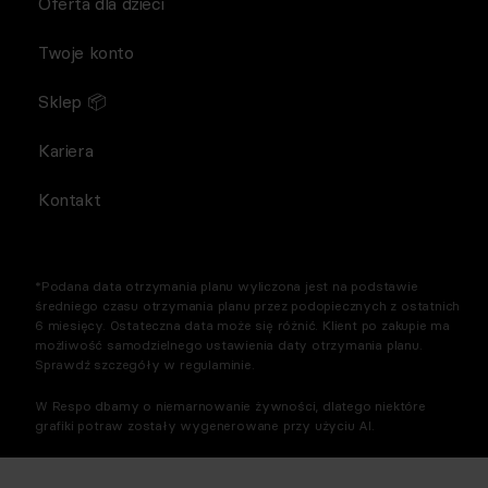
Oferta dla dzieci
Twoje konto
Sklep 📦
Kariera
Kontakt
*Podana data otrzymania planu wyliczona jest na podstawie
średniego czasu otrzymania planu przez podopiecznych z ostatnich
6 miesięcy. Ostateczna data może się różnić. Klient po zakupie ma
możliwość samodzielnego ustawienia daty otrzymania planu.
Sprawdź szczegóły w regulaminie.
W Respo dbamy o niemarnowanie żywności, dlatego niektóre
grafiki potraw zostały wygenerowane przy użyciu AI.