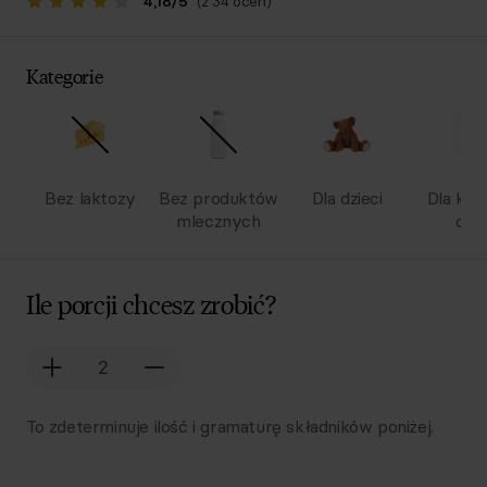
4,18
/
5
(z 34 ocen)
Kategorie
Bez laktozy
Bez produktów
Dla dzieci
Dla kob
mlecznych
ciąż
Ile porcji chcesz zrobić?
To zdeterminuje ilość i gramaturę składników poniżej.