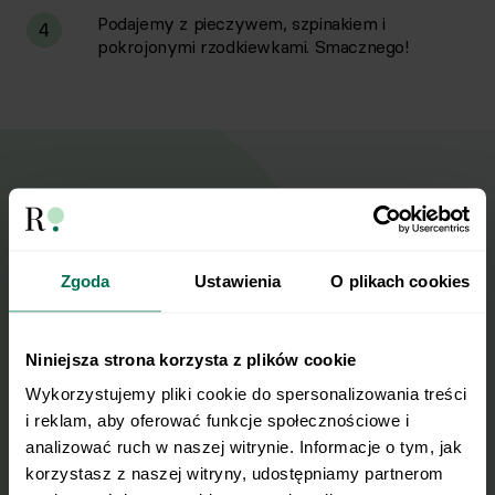
Podajemy z pieczywem, szpinakiem i
4
pokrojonymi rzodkiewkami. Smacznego!
Wyślij przepis na e-mail
Nasze najlepsze przepisy, prosto na Twoja
Zgoda
Ustawienia
O plikach cookies
skrzynkę e-mail.
Niniejsza strona korzysta z plików cookie
Zapisz się do naszego Newslettera
Wykorzystujemy pliki cookie do spersonalizowania treści 
Imię
i reklam, aby oferować funkcje społecznościowe i 
analizować ruch w naszej witrynie. Informacje o tym, jak 
korzystasz z naszej witryny, udostępniamy partnerom 
Email