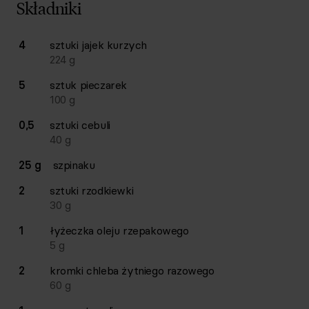
Składniki
Lista składników przepisu z ilościami i wagami
4
sztuki
jajek kurzych
Ilość
Składnik
224
g
5
sztuk
pieczarek
100
g
0,5
sztuki
cebuli
40
g
25 g
szpinaku
2
sztuki
rzodkiewki
30
g
1
łyżeczka
oleju rzepakowego
5
g
2
kromki
chleba żytniego razowego
60
g