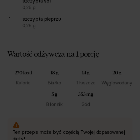
1
szczypta
soli
0,25
g
1
szczypta
pieprzu
0,25
g
Wartość odżywcza na 1 porcję
270 kcal
18 g
14 g
20 g
Kalorie
Białko
Tłuszcze
Węglowodany
5 g
353 mg
Błonnik
Sód
Ten przepis może być częścią Twojej dopasowanej
diety!