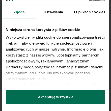
skrzynkę e-mail.
Zgoda
Ustawienia
O plikach cookies
Zapisz się do naszego Newslettera
Niniejsza strona korzysta z plików cookie
Imię
Wykorzystujemy pliki cookie do spersonalizowania treści 
i reklam, aby oferować funkcje społecznościowe i 
Email
analizować ruch w naszej witrynie. Informacje o tym, jak 
korzystasz z naszej witryny, udostępniamy partnerom 
społecznościowym, reklamowym i analitycznym. 
Wyślij
Partnerzy mogą połączyć te informacje z innymi danymi 
otrzymanymi od Ciebie lub uzyskanymi podczas 
korzystania z ich usług.
Wyrażam zgodę na przetwarzanie moich
Dowiedz się więcej na temat tego, kim jesteśmy, jak 
danych osobowych w celu otrzymywania
można się z nami skontaktować i w jaki sposób 
Newslettera i potwierdzam zapoznanie się z
przetwarzamy dane osobowe w ramach 
Polityki 
Akceptuję wszystkie
polityką prywatności
.
prywatności.