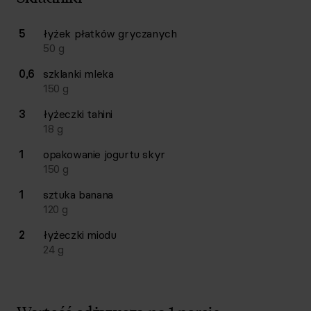
Lista składników przepisu z ilościami i wagami
5
łyżek
płatków gryczanych
Ilość
Składnik
50
g
0,6
szklanki
mleka
150
g
3
łyżeczki
tahini
18
g
1
opakowanie
jogurtu skyr
150
g
1
sztuka
banana
120
g
2
łyżeczki
miodu
24
g