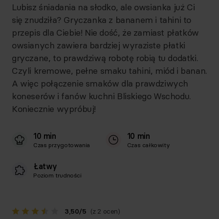
Lubisz śniadania na słodko, ale owsianka już Ci
się znudziła? Gryczanka z bananem i tahini to
przepis dla Ciebie! Nie dość, że zamiast płatków
owsianych zawiera bardziej wyraziste płatki
gryczane, to prawdziwą robotę robią tu dodatki.
Czyli kremowe, pełne smaku tahini, miód i banan.
A więc połączenie smaków dla prawdziwych
koneserów i fanów kuchni Bliskiego Wschodu.
Koniecznie wypróbuj!
10 min
10 min
Czas przygotowania
Czas całkowity
Łatwy
Poziom trudności
3,50
/
5
(z 2 ocen)