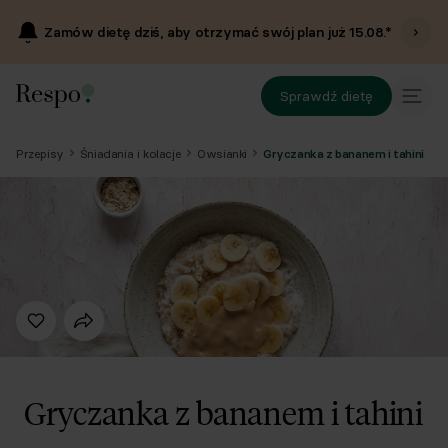
Zamów dietę dziś, aby otrzymać swój plan już
15.08
.*
Sprawdź dietę
Przepisy
Śniadania i kolacje
Owsianki
Gryczanka z bananem i tahini
Gryczanka z bananem i tahini