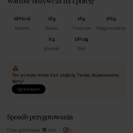
Wartość odżywcza na 1 porcję
659 kcal
35 g
15 g
101 g
Kalorie
Białko
Tłuszcze
Węglowodany
8 g
139 mg
Błonnik
Sód
Ten przepis może być częścią Twojej dopasowanej
diety!
Sprawdzam
Sposób przygotowania
Czas gotowania:
10
min.