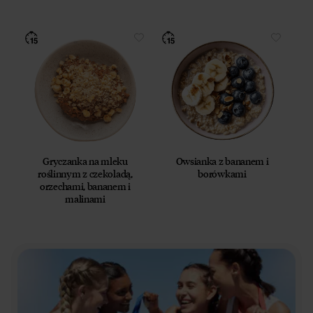
Gryczanka na mleku
Owsianka z bananem i
roślinnym z czekoladą,
borówkami
orzechami, bananem i
malinami