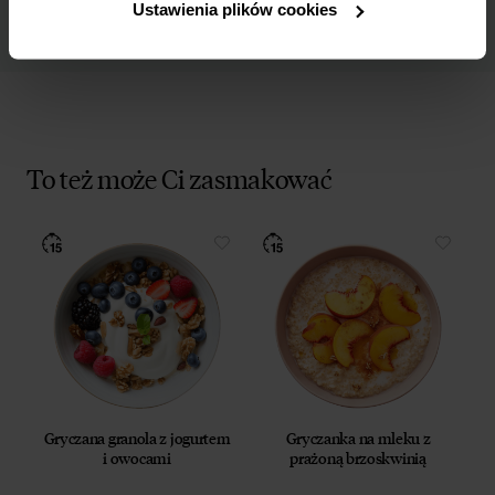
Ustawienia plików cookies
To też może Ci zasmakować
Gryczana granola z jogurtem
Gryczanka na mleku z
i owocami
prażoną brzoskwinią