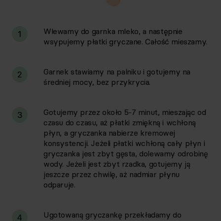
Wlewamy do garnka mleko, a następnie
1
wsypujemy płatki gryczane. Całość mieszamy.
Garnek stawiamy na palniku i gotujemy na
2
średniej mocy, bez przykrycia.
Gotujemy przez około 5-7 minut, mieszając od
3
czasu do czasu, aż płatki zmiękną i wchłoną
płyn, a gryczanka nabierze kremowej
konsystencji. Jeżeli płatki wchłoną cały płyn i
gryczanka jest zbyt gęsta, dolewamy odrobinę
wody. Jeżeli jest zbyt rzadka, gotujemy ją
jeszcze przez chwilę, aż nadmiar płynu
odparuje.
Ugotowaną gryczankę przekładamy do
4