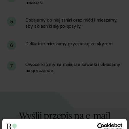
miseczki.
Dodajemy do niej tahini oraz miód i mieszamy,
5
aby składniki się połączyły.
Delikatnie mieszamy gryczankę ze skyrem.
6
Owoce kroimy na mniejsze kawałki i układamy
7
na gryczance.
Wyślij przepis na e-mail
Nasze najlepsze przepisy, prosto na Twoja