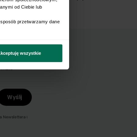
nymi od Ciebie lub 
i sposób przetwarzamy dane 
kceptuję wszystkie
mail.
Wyślij
Newslettera i