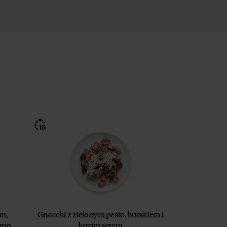
em,
Gnocchi z zielonym pesto, burakiem i
ano
kozim serem