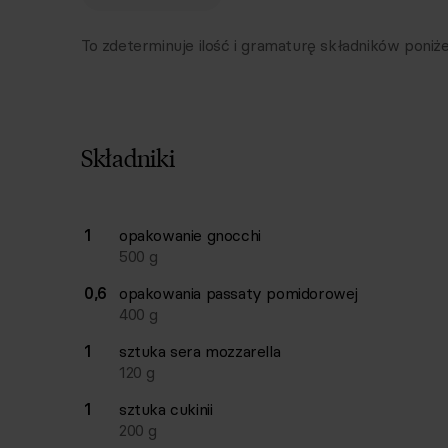
To zdeterminuje ilość i gramaturę składników poniże
Składniki
Lista składników przepisu z ilościami i wagam
1
opakowanie
gnocchi
Ilość
Składnik
500
g
0,6
opakowania
passaty pomidorowej
400
g
1
sztuka
sera mozzarella
120
g
1
sztuka
cukinii
200
g