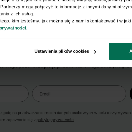
Partnerzy mogą połączyć te informacje z innymi danymi otrzyma
nia z ich usług.
 tego, kim jesteśmy, jak można się z nami skontaktować i w jak
 prywatności.
Wyślij przepis na e-mail
Ustawienia plików cookies
A
e najlepsze przepisy, prosto na Twoja skrzynkę e-
o naszego Newslettera
Email
godę na przetwarzanie moich danych osobowych w celu otrzymywania 
am zapoznanie się z
polityką prywatności
.