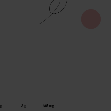
 g
3 g
615 mg