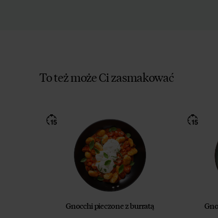
To też może Ci zasmakować
Gnocchi pieczone z burratą
Gno