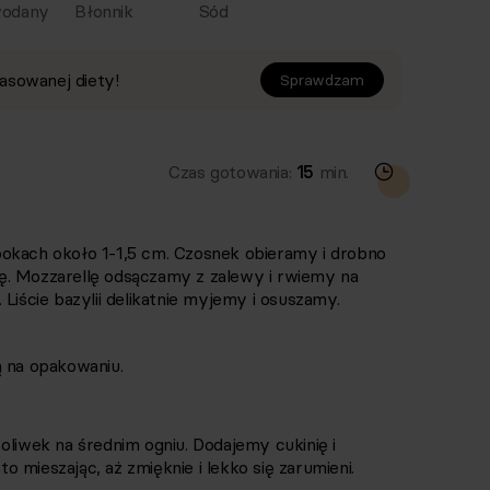
odany
Błonnik
Sód
asowanej diety!
Sprawdzam
Czas gotowania:
15
min.
okach około 1-1,5 cm. Czosnek obieramy i drobno
ę. Mozzarellę odsączamy z zalewy i rwiemy na
Liście bazylii delikatnie myjemy i osuszamy.
ą na opakowaniu.
oliwek na średnim ogniu. Dodajemy cukinię i
 mieszając, aż zmięknie i lekko się zarumieni.