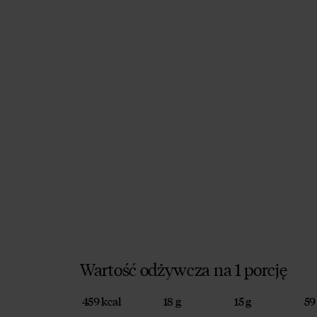
Wartość odżywcza na 1 porcję
459 kcal
18 g
15 g
59