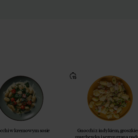
cchi w kremowym sosie
Gnocchi z indykiem, groszki
marchewką i serem grana pad