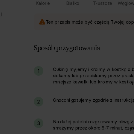
Kalorie
Białko
Tłuszcze
Węglow
j.
Ten przepis może być częścią Twojej dop
Sposób przygotowania
Cukinię myjemy i kroimy w kostkę o b
i
1
siekamy lub przeciskamy przez prask
mniejsze kawałki lub kroimy w kostkę. 
Gnocchi gotujemy zgodnie z instrukcj
2
Na dużej patelni rozgrzewamy oliwę z 
3
smażymy przez około 5-7 minut, często