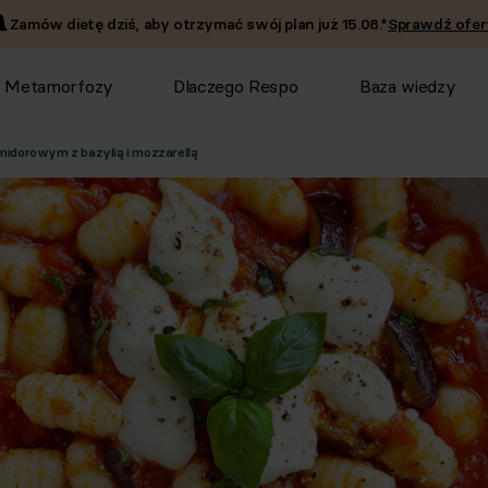
Zamów dietę dziś, aby otrzymać swój plan już
15.08
.*
Sprawdź ofer
Metamorfozy
Dlaczego Respo
Baza wiedzy
midorowym z bazylią i mozzarellą