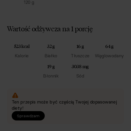
120
g
Wartość odżywcza na 1 porcję
523 kcal
32 g
16 g
64 g
Kalorie
Białko
Tłuszcze
Węglowodany
19 g
3038 mg
Błonnik
Sód
Ten przepis może być częścią Twojej dopasowanej
diety!
Sprawdzam