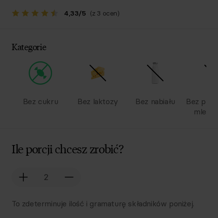
4,33
/
5
(z 3 ocen)
Kategorie
Bez cukru
Bez laktozy
Bez nabiału
Bez pro
mlecz
Ile porcji chcesz zrobić?
To zdeterminuje ilość i gramaturę składników poniżej.