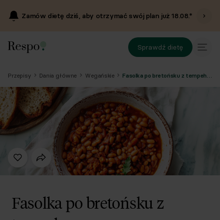
Zamów dietę dziś, aby otrzymać swój plan już
18.08
.*
Sprawdź dietę
Przepisy
Dania główne
Wegańskie
Fasolka po bretońsku z tempehem
Fasolka po bretońsku z