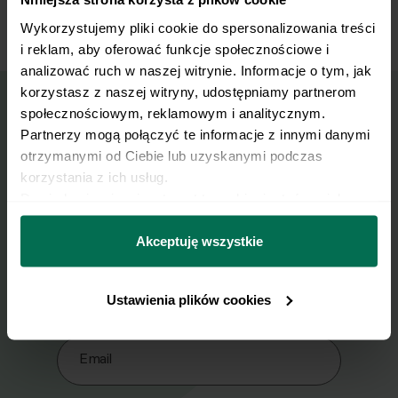
podajemy z pieczywem.
Wykorzystujemy pliki cookie do spersonalizowania treści 
i reklam, aby oferować funkcje społecznościowe i 
analizować ruch w naszej witrynie. Informacje o tym, jak 
korzystasz z naszej witryny, udostępniamy partnerom 
społecznościowym, reklamowym i analitycznym. 
Wyślij przepis na e-mail
Partnerzy mogą połączyć te informacje z innymi danymi 
otrzymanymi od Ciebie lub uzyskanymi podczas 
korzystania z ich usług.
Nasze najlepsze przepisy, prosto na Twoja
Dowiedz się więcej na temat tego, kim jesteśmy, jak 
skrzynkę e-mail.
można się z nami skontaktować i w jaki sposób 
przetwarzamy dane osobowe w ramach 
Polityki 
Akceptuję wszystkie
prywatności.
Zapisz się do naszego Newslettera
Imię
Ustawienia plików cookies
Email