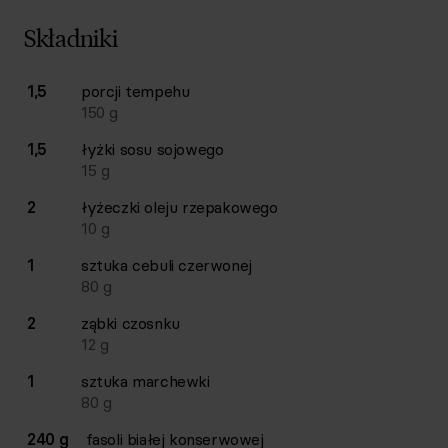
Składniki
Lista składników przepisu z ilościami i wagami
1,5
porcji
tempehu
Ilość
Składnik
150
g
1,5
łyżki
sosu sojowego
15
g
2
łyżeczki
oleju rzepakowego
10
g
1
sztuka
cebuli czerwonej
80
g
2
ząbki
czosnku
12
g
1
sztuka
marchewki
80
g
240 g
fasoli białej konserwowej