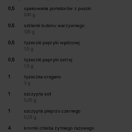
0,5
opakowania
pomidorów z puszki
200
g
0,5
szklanki
bulionu warzywnego
125
g
0,5
łyżeczki
papryki wędzonej
1,5
g
0,5
łyżeczki
papryki ostrej
1,5
g
1
łyżeczka
oregano
3
g
1
szczypta
soli
0,25
g
1
szczypta
pieprzu czarnego
0,25
g
4
kromki
chleba żytniego razowego