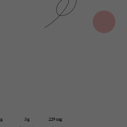
 g
3 g
229 mg