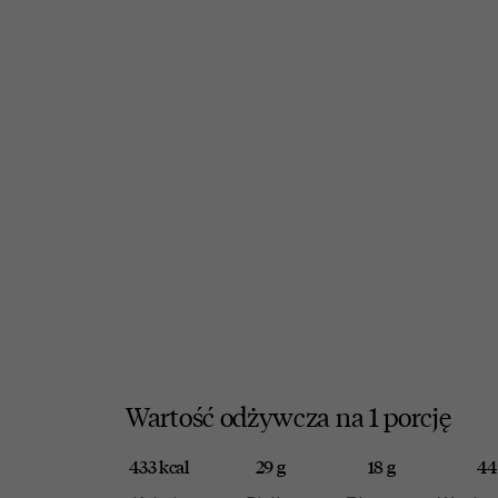
Wartość odżywcza na 1 porcję
433 kcal
29 g
18 g
44