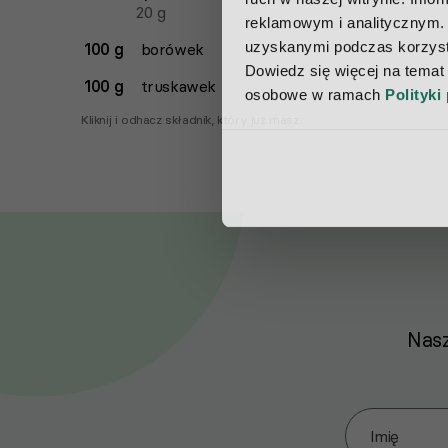
20
g
reklamowym i analitycznym. 
uzyskanymi podczas korzysta
100 g
borówek
Dowiedz się więcej na temat
100 g
truskawek
osobowe w ramach 
Polityki
Kliknij i odhacz składnik, który już masz.
Nasz
Zapisz się d
Imię