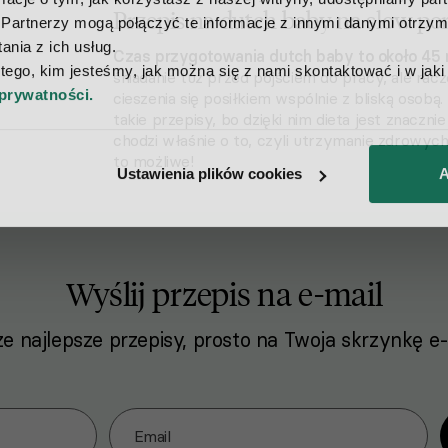
Przepis na dutch baby na slow po
Partnerzy mogą połączyć te informacje z innymi danymi otrzyma
nia z ich usług.
Czas przygotowania dutch baby to około 45 
 tego, kim jesteśmy, jak można się z nami skontaktować i w jak
śniadanie tuż przed pójściem do pracy, ale rac
 prywatności.
cieszenia się posiłkiem wspólnie z bliską osob
takie przepisy, bo dzięki nim dieta jest znacznie
chodzi właśnie o to, czyli utrzymanie zdrowy
to możliwe!
Ustawienia plików cookies
A
Wyślij przepis na e-mail
e najlepsze przepisy, prosto na Twoja skrzynkę e-
o naszego Newslettera
Email