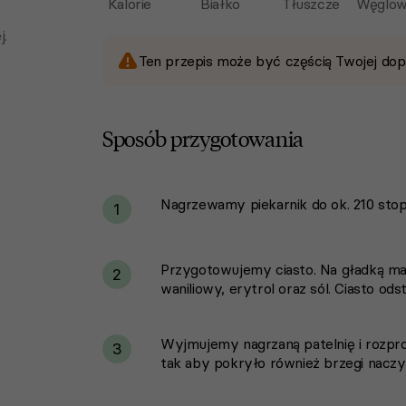
Kalorie
Białko
Tłuszcze
Węglow
j.
Ten przepis może być częścią Twojej dop
Sposób przygotowania
Nagrzewamy piekarnik do ok. 210 stopn
i
1
Przygotowujemy ciasto. Na gładką mas
2
waniliowy, erytrol oraz sól. Ciasto od
Wyjmujemy nagrzaną patelnię i rozpro
3
tak aby pokryło również brzegi naczyn