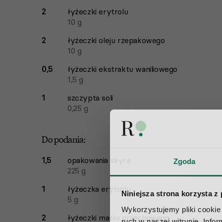
2
łyżeczki
erytrolu
10
g
2
łyżeczki
oleju rzepakowego
10
g
0,5
łyżeczki
ekstraktu waniliowego
1,5
g
1
szczypta
soli
0,25
g
Do podania:
1,5
opakowania
skyra
Zgoda
225
g
1
łyżeczka
erytrolu
Niniejsza strona korzysta z
5
g
Wykorzystujemy pliki cookie 
2
łyżeczki
masła orzechowego
ruch w naszej witrynie. Info