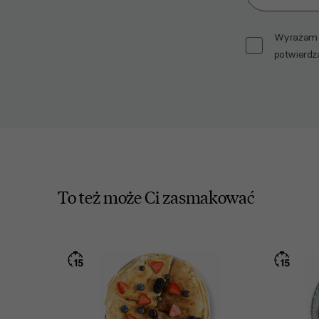
Wyrażam z
potwierdz
To też może Ci zasmakować