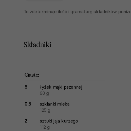
To zdeterminuje ilość i gramaturę składników poniże
Składniki
Lista składników przepisu z ilościami i wagam
Ilość
Składnik
Ciasto:
5
łyżek
mąki pszennej
60
g
0,5
szklanki
mleka
125
g
2
sztuki
jaja kurzego
112
g