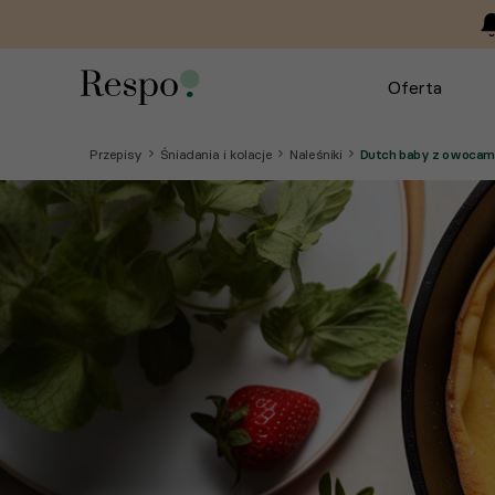
Oferta
Przepisy
Śniadania i kolacje
Naleśniki
Dutch baby z owocam