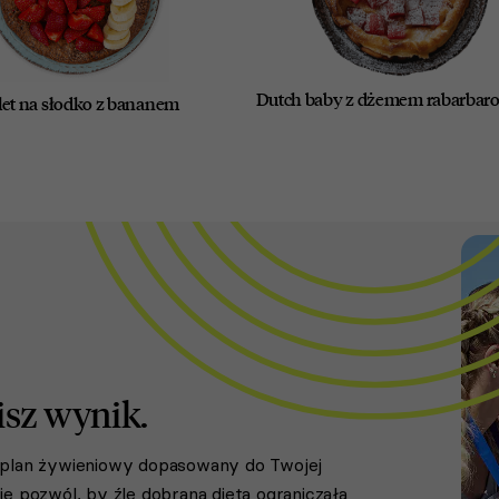
Dutch baby z dżemem rabarba
et na słodko z bananem
isz wynik.
y plan żywieniowy dopasowany do Twojej
e pozwól, by źle dobrana dieta ograniczała