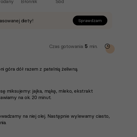
odany
Błonnik
Sód
asowanej diety!
Sprawdzam
Czas gotowania:
5
min.
i góra dół razem z patelnią żeliwną.
ę miksujemy: jajka, mąkę, mleko, ekstrakt
stawiamy na ok. 20 minut.
wadzamy na niej olej. Następnie wylewamy ciasto,
ia.