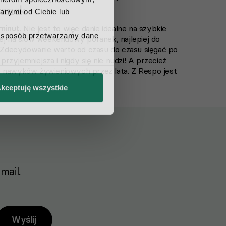
ranek
nymi od Ciebie lub 
minut.
Nie jest to więc danie idealne na szybkie
i sposób przetwarzamy dane 
zej na slow weekendowy poranek, najlepiej do
ą. Zdecydowanie warto od czasu do czasu sięgać po
 przyjemniejsza i nigdy się nie nudzi! A przecież
ch nawyków żywieniowych przez lata. Z Respo jest
kceptuję wszystkie
mail.
Wyślij