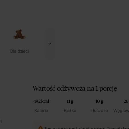
Dla dzieci
Wartość odżywcza na 1 porcję
492 kcal
11 g
40 g
26
Kalorie
Białko
Tłuszcze
Węglow
j.
Ten przepis może być częścią Twojej dop