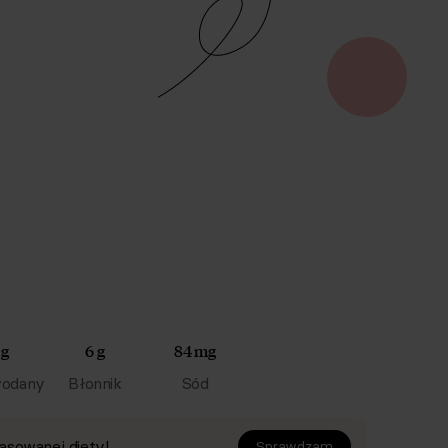
 g
6 g
84 mg
odany
Błonnik
Sód
asowanej diety!
Sprawdzam