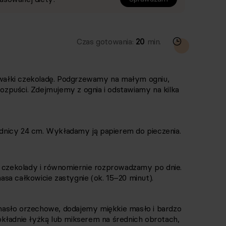
Czas gotowania:
20
min.
ałki czekoladę. Podgrzewamy na małym ogniu,
rozpuści. Zdejmujemy z ognia i odstawiamy na kilka
nicy 24 cm. Wykładamy ją papierem do pieczenia.
zekolady i równomiernie rozprowadzamy po dnie.
sa całkowicie zastygnie (ok. 15–20 minut).
asło orzechowe, dodajemy miękkie masło i bardzo
kładnie łyżką lub mikserem na średnich obrotach,