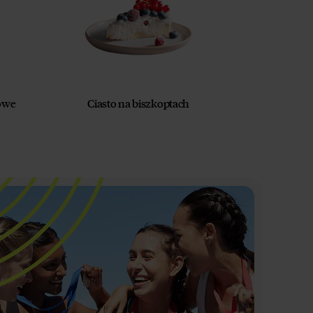
nowe
Ciasto na biszkoptach