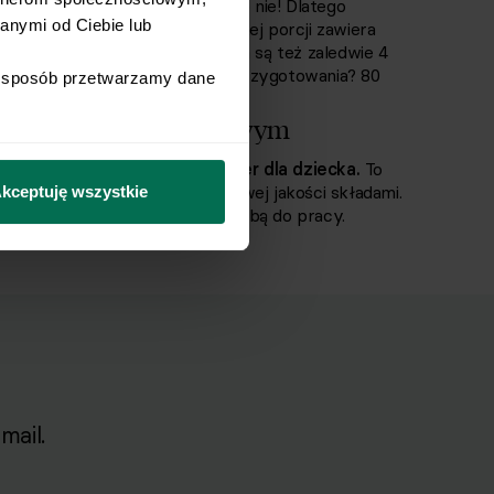
awiona słodkości? Zdecydowanie nie! Dlatego
nymi od Ciebie lub 
słem orzechowym
, które w jednej porcji zawiera
akże brak zbędnego cukru. Atutem są też zaledwie 4
zechowym w roli głównej. Czas przygotowania? 80
i sposób przetwarzamy dane 
i deser w swój plan dnia.
ladowe z masłem orzechowym
 także dobry pomysł na deser dla dziecka.
To
eli gotowce ze sklepu z wątpliwej jakości składami.
kceptuję wszystkie
unchboxie, ale też zabrać ze sobą do pracy.
mail.