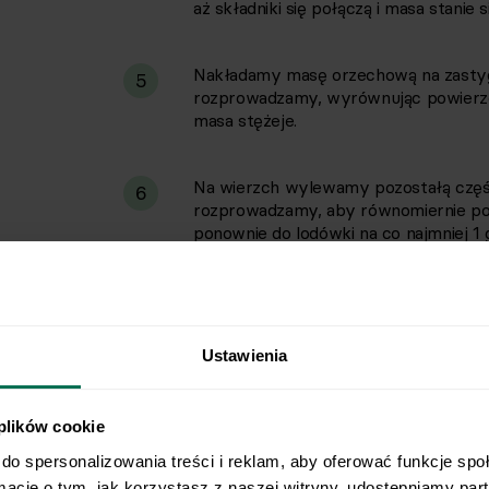
aż składniki się połączą i masa stanie si
Nakładamy masę orzechową na zastygn
5
rozprowadzamy, wyrównując powierzc
masa stężeje.
Na wierzch wylewamy pozostałą część 
6
rozprowadzamy, aby równomiernie p
ponownie do lodówki na co najmniej 1 g
Po schłodzeniu kroimy ostrym nożem 
7
Ustawienia
 plików cookie
Ciasto z masłem czekoladowym ró
do spersonalizowania treści i reklam, aby oferować funkcje spo
rmacje o tym, jak korzystasz z naszej witryny, udostępniamy pa