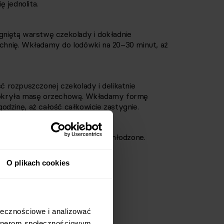
ę jednolita.
iętą warstwę czekolady i dokładnie
hnię. Wkładamy do lodówki na 20–30 minut, aż
rozpuszczonej czekolady i delikatnie
okryła masę orzechową. Wkładamy formę
odzinę, aż całość całkowicie zastygnie.
na kawałki. Ciasto podajemy schłodzone.
O plikach cookies
wnież na diecie
łecznościowe i analizować 
rtnerom społecznościowym, 