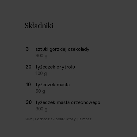
Składniki
Lista składników przepisu z ilościami i wagam
3
sztuki
gorzkiej czekolady
Ilość
Składnik
300
g
20
łyżeczek
erytrolu
100
g
10
łyżeczek
masła
50
g
30
łyżeczek
masła orzechowego
300
g
Kliknij i odhacz składnik, który już masz.