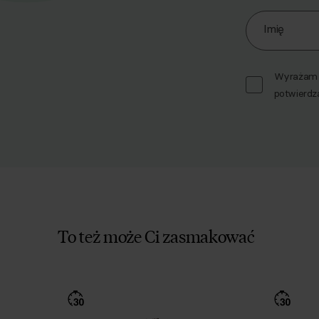
Zapisz się d
Imię
Wyrażam z
potwierdz
To też może Ci zasmakować