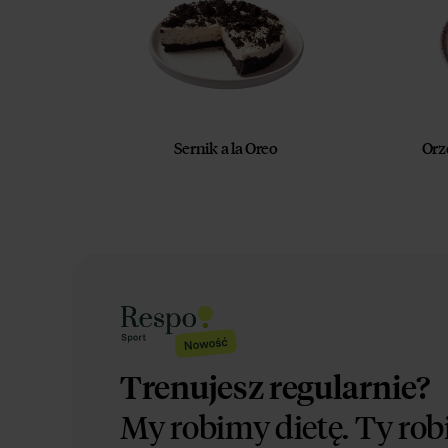
Sernik a la Oreo
Orz
Trenujesz regularnie?
My robimy dietę.
Ty rob