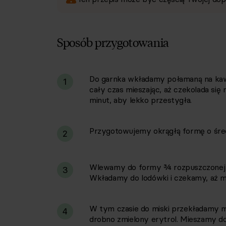
Sposób przygotowania
Do garnka wkładamy połamaną na kaw
i
1
cały czas mieszając, aż czekolada się 
minut, aby lekko przestygła.
Przygotowujemy okrągłą formę o śred
2
Wlewamy do formy ¾ rozpuszczonej c
3
Wkładamy do lodówki i czekamy, aż ma
W tym czasie do miski przekładamy m
4
drobno zmielony erytrol. Mieszamy do