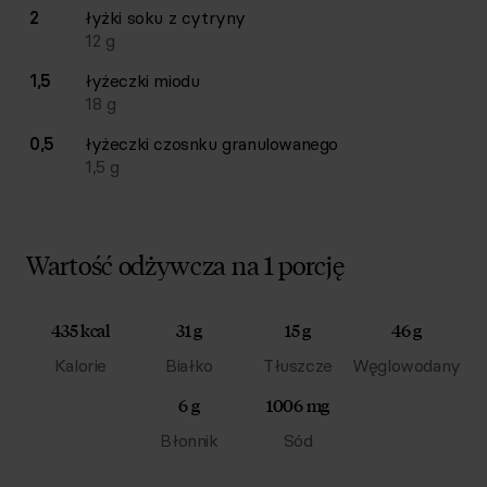
2
łyżki
soku z cytryny
12
g
1,5
łyżeczki
miodu
18
g
0,5
łyżeczki
czosnku granulowanego
1,5
g
Wartość odżywcza na 1 porcję
435 kcal
31 g
15 g
46 g
Kalorie
Białko
Tłuszcze
Węglowodany
6 g
1006 mg
Błonnik
Sód