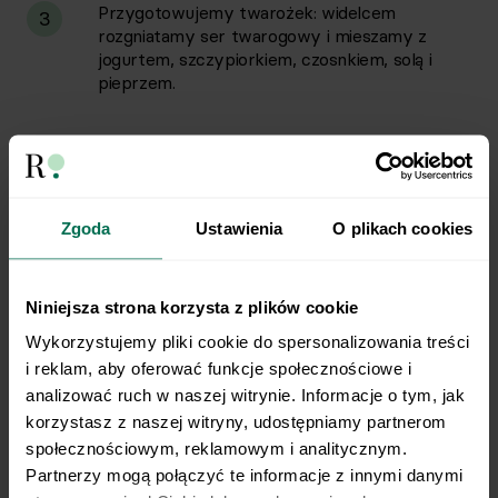
Przygotowujemy twarożek: widelcem
3
rozgniatamy ser twarogowy i mieszamy z
jogurtem, szczypiorkiem, czosnkiem, solą i
pieprzem.
Przygotowujemy marynatę: mieszamy oliwę,
4
sok z cytryny, sos sojowy, miód i czosnek.
Zgoda
Ustawienia
O plikach cookies
Krewetki marynujemy i podsmażamy na
5
rozgrzanej patelni przez ok. 5 minut.
Niniejsza strona korzysta z plików cookie
Na chrupiące pieczywo układamy twarożek i
6
Wykorzystujemy pliki cookie do spersonalizowania treści 
krewetki.
i reklam, aby oferować funkcje społecznościowe i 
analizować ruch w naszej witrynie. Informacje o tym, jak 
korzystasz z naszej witryny, udostępniamy partnerom 
Całość posypujemy posiekaną natką pietruszki.
7
społecznościowym, reklamowym i analitycznym. 
Partnerzy mogą połączyć te informacje z innymi danymi 