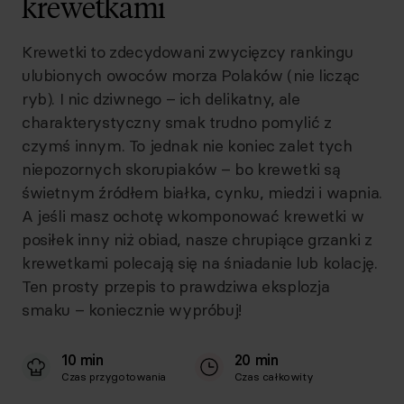
krewetkami
Krewetki to zdecydowani zwycięzcy rankingu
ulubionych owoców morza Polaków (nie licząc
ryb). I nic dziwnego – ich delikatny, ale
charakterystyczny smak trudno pomylić z
czymś innym. To jednak nie koniec zalet tych
niepozornych skorupiaków – bo krewetki są
świetnym źródłem białka, cynku, miedzi i wapnia.
A jeśli masz ochotę wkomponować krewetki w
posiłek inny niż obiad, nasze chrupiące grzanki z
krewetkami polecają się na śniadanie lub kolację.
Ten prosty przepis to prawdziwa eksplozja
smaku – koniecznie wypróbuj!
10 min
20 min
Czas przygotowania
Czas całkowity