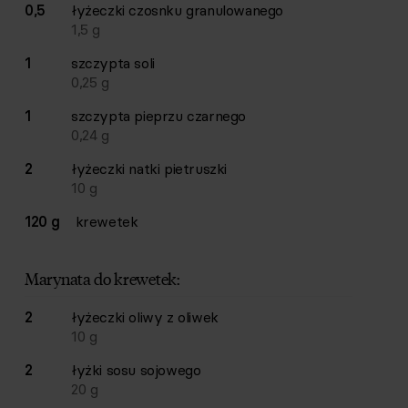
0,5
łyżeczki
czosnku granulowanego
1,5
g
1
szczypta
soli
0,25
g
1
szczypta
pieprzu czarnego
0,24
g
2
łyżeczki
natki pietruszki
10
g
120 g
krewetek
Marynata do krewetek:
2
łyżeczki
oliwy z oliwek
10
g
2
łyżki
sosu sojowego
20
g