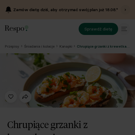
Zamów dietę dziś, aby otrzymać swój plan już
18.08
.*
Sprawdź dietę
Przepisy
Śniadania i kolacje
Kanapki
Chrupiące grzanki z krewetkami
Chrupiące grzanki z