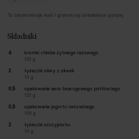
To zdeterminuje ilość i gramaturę składników poniżej.
Składniki
Lista składników przepisu z ilościami i wagami
4
kromki
chleba żytniego razowego
Ilość
Składnik
120
g
2
łyżeczki
oliwy z oliwek
10
g
0,5
opakowania
sera twarogowego półtłustego
125
g
0,5
opakowania
jogurtu naturalnego
100
g
2
łyżeczki
szczypiorku
10
g