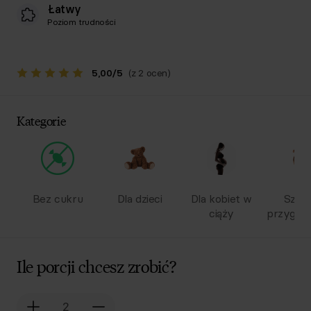
Łatwy
Poziom trudności
5,00
/
5
(z 2 ocen)
Kategorie
Bez cukru
Dla dzieci
Dla kobiet w
Szyb
ciąży
przygot
Ile porcji chcesz zrobić?