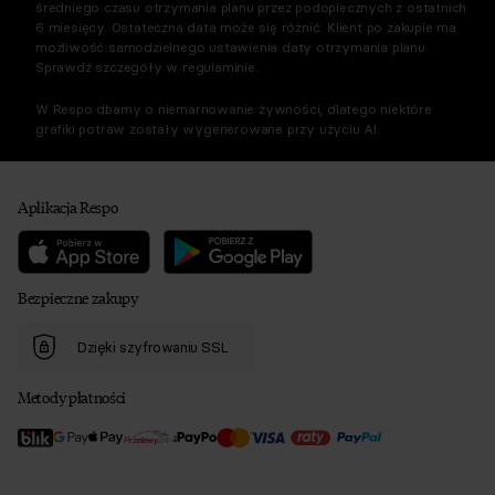
średniego czasu otrzymania planu przez podopiecznych z ostatnich
6 miesięcy. Ostateczna data może się różnić. Klient po zakupie ma
możliwość samodzielnego ustawienia daty otrzymania planu.
Sprawdź szczegóły w regulaminie.
W Respo dbamy o niemarnowanie żywności, dlatego niektóre
grafiki potraw zostały wygenerowane przy użyciu AI.
Aplikacja Respo
Bezpieczne zakupy
Dzięki szyfrowaniu SSL
Metody płatności