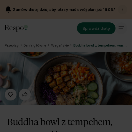
Zamów dietę dziś, aby otrzymać swój plan już
16.08
.*
Sprawdź dietę
Przepisy
Dania główne
Wegańskie
Buddha bowl z tempehem, warzywami i sosem orzechowym
Buddha bowl z tempehem,