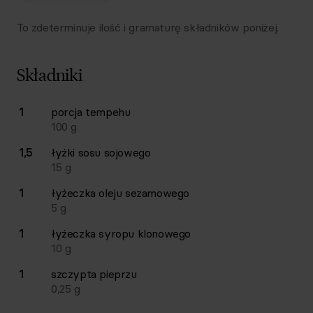
To zdeterminuje ilość i gramaturę składników poniżej.
Składniki
Lista składników przepisu z ilościami i wagami
1
porcja
tempehu
Ilość
Składnik
100
g
1,5
łyżki
sosu sojowego
15
g
1
łyżeczka
oleju sezamowego
5
g
1
łyżeczka
syropu klonowego
10
g
1
szczypta
pieprzu
0,25
g