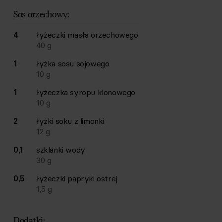
Sos orzechowy:
4
łyżeczki
masła orzechowego
40
g
1
łyżka
sosu sojowego
10
g
1
łyżeczka
syropu klonowego
10
g
2
łyżki
soku z limonki
12
g
0,1
szklanki
wody
30
g
0,5
łyżeczki
papryki ostrej
1,5
g
Dodatki: