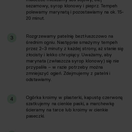
sezamowy, syrop klonowy i pieprz. Tempeh
polewamy marynatą i pozostawiamy na ok. 15-
20 minut.
Rozgrzewamy patelnię beztłuszczowo na
3
średnim ogniu. Następnie smażymy tempeh
przez 2–3 minuty z każdej strony, aż stanie się
złocisty i lekko chrupiący. Uważamy, aby
marynata (zwłaszcza syrop klonowy) się nie
przypaliła – w razie potrzeby można
zmniejszyć ogień. Zdejmujemy z patelni i
odstawiamy.
Ogórka kroimy w plasterki, kapustę czerwoną
4
szatkujemy na cienkie paski, a marchewkę
ścieramy na tarce lub kroimy w cienkie
paseczki.