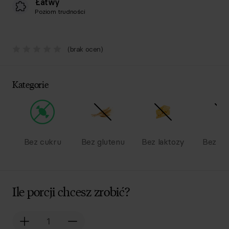
Łatwy
Poziom trudności
(brak ocen)
Kategorie
Bez cukru
Bez glutenu
Bez laktozy
Bez na
Ile porcji chcesz zrobić?