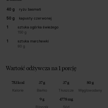
40 g
ryżu basmati
50 g
kapusty czerwonej
1
sztuka
ogórka świeżego
150
g
1
sztuka
marchewki
80
g
Wartość odżywcza na 1 porcję
753 kcal
37 g
37 g
80 g
Kalorie
Białko
Tłuszcze
Węglowodany
9 g
4778 mg
Błonnik
Sód