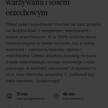
warzywami i sosem
orzechowym
Obiad pełen superfoods? Postaw na nasz przepis
na Buddha bowl z tempehem, warzywami i
sosem orzechowym! To w 100% roślinne danie
zawiera bogaty w białko tempeh, ryż, a także
warzywa – czerwoną kapustę, ogórka i
marchewkę. Całość dopełnia dressing na bazie
masła orzechowego, syropu klonowego i sosu
sojowego. A wartości odżywcze? Znajdziesz tu
m.in. moc błonnika, witaminy C, polifenoli czy
beta-karotenu. Smacznego!
15 min
40 min
Czas przygotowania
Czas całkowity