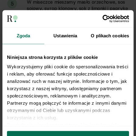
W miseczce mieszamy masło orzechowe, sos
5
sojowy, syrop klonowy, sok z limonki i paprykę
ostrą. Stopniowo, po jednej łyżce, zaczynamy
dodawać ciepłą wodę, energicznie mieszając
(można użyć trzepaczki) po każdej dodanej
porcji, aż sos uzyska gładką, lejącą, ale wciąż
Zgoda
Ustawienia
O plikach cookies
kremową konsystencję (powinien być na tyle
gęsty, by ładnie pokrył składniki, ale nie „jak
woda”). Próbujemy sosu. W razie potrzeby
Niniejsza strona korzysta z plików cookie
dodajemy więcej soku z limonki (jeśli za mało
kwaśny), syropu klonowego (jeśli za mało
Wykorzystujemy pliki cookie do spersonalizowania treści 
słodki lub zbyt kwaśny/słony) lub odrobinę
i reklam, aby oferować funkcje społecznościowe i 
więcej sosu sojowego (jeśli brakuje mu głębi –
analizować ruch w naszej witrynie. Informacje o tym, jak 
ostrożnie, by nie przesolić).
korzystasz z naszej witryny, udostępniamy partnerom 
społecznościowym, reklamowym i analitycznym. 
W głębokim talerzu lub misce układamy ryż,
Partnerzy mogą połączyć te informacje z innymi danymi 
6
warzywa oraz tempeh. Całość polewamy
otrzymanymi od Ciebie lub uzyskanymi podczas 
sosem orzechowym.
korzystania z ich usług.
Dowiedz się więcej na temat tego, kim jesteśmy, jak 
można się z nami skontaktować i w jaki sposób 