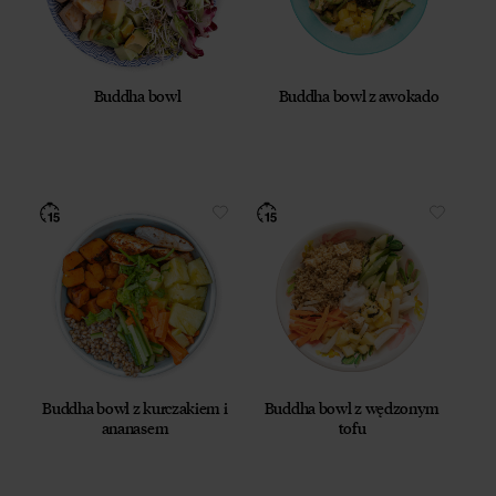
Buddha bowl
Buddha bowl z awokado
Buddha bowl z kurczakiem i
Buddha bowl z wędzonym
ananasem
tofu