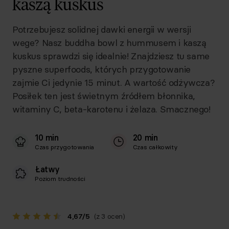
kaszą kuskus
Potrzebujesz solidnej dawki energii w wersji
wege? Nasz buddha bowl z hummusem i kaszą
kuskus sprawdzi się idealnie! Znajdziesz tu same
pyszne superfoods, których przygotowanie
zajmie Ci jedynie 15 minut. A wartość odżywcza?
Posiłek ten jest świetnym źródłem błonnika,
witaminy C, beta-karotenu i żelaza. Smacznego!
10 min
20 min
Czas przygotowania
Czas całkowity
Łatwy
Poziom trudności
4,67
/
5
(z 3 ocen)