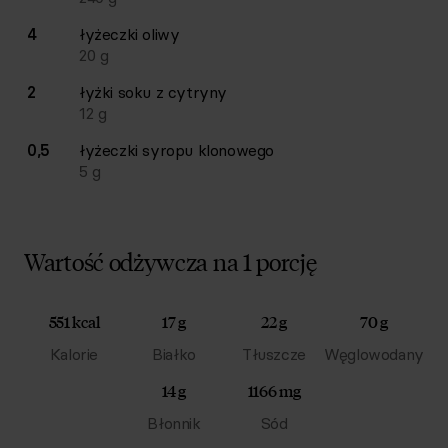
4
łyżeczki
oliwy
20
g
2
łyżki
soku z cytryny
12
g
0,5
łyżeczki
syropu klonowego
5
g
Wartość odżywcza na 1 porcję
551 kcal
17 g
22 g
70 g
Kalorie
Białko
Tłuszcze
Węglowodany
14 g
1166 mg
Błonnik
Sód