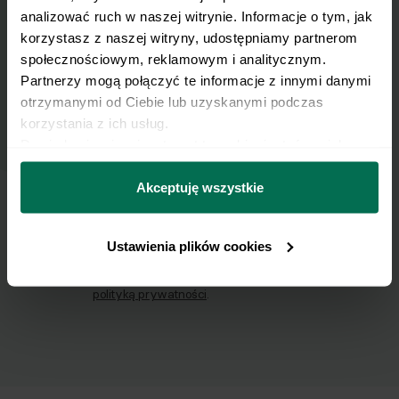
Zapisz się do naszego Newslettera
analizować ruch w naszej witrynie. Informacje o tym, jak 
Imię
korzystasz z naszej witryny, udostępniamy partnerom 
społecznościowym, reklamowym i analitycznym. 
Partnerzy mogą połączyć te informacje z innymi danymi 
otrzymanymi od Ciebie lub uzyskanymi podczas 
Email
korzystania z ich usług.
Dowiedz się więcej na temat tego, kim jesteśmy, jak 
można się z nami skontaktować i w jaki sposób 
Wyślij
przetwarzamy dane osobowe w ramach 
Polityki 
Akceptuję wszystkie
prywatności.
Wyrażam zgodę na przetwarzanie moich
Ustawienia plików cookies
danych osobowych w celu otrzymywania
Newslettera i potwierdzam zapoznanie się z
polityką prywatności
.