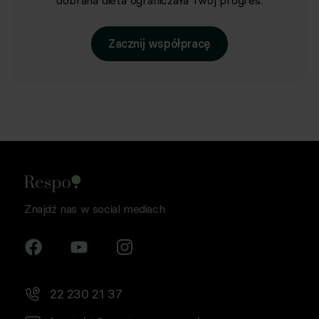
dobrana dieta ograniczała Twój progres.
Zacznij współpracę
Znajdź nas w social mediach
22 230 21 37