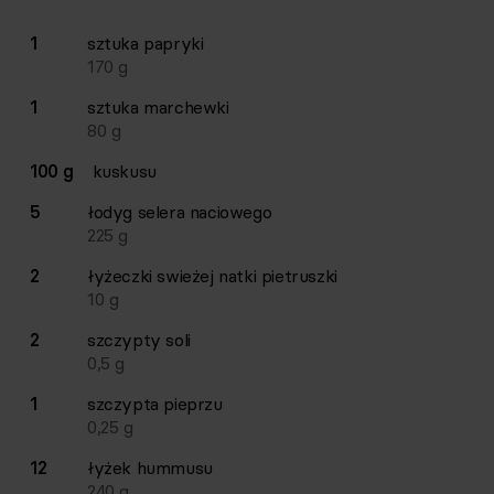
Lista składników przepisu z ilościami i wagami
1
sztuka
papryki
Ilość
Składnik
170
g
1
sztuka
marchewki
80
g
100 g
kuskusu
5
łodyg
selera naciowego
225
g
2
łyżeczki
swieżej natki pietruszki
10
g
2
szczypty
soli
0,5
g
1
szczypta
pieprzu
0,25
g
12
łyżek
hummusu
240
g