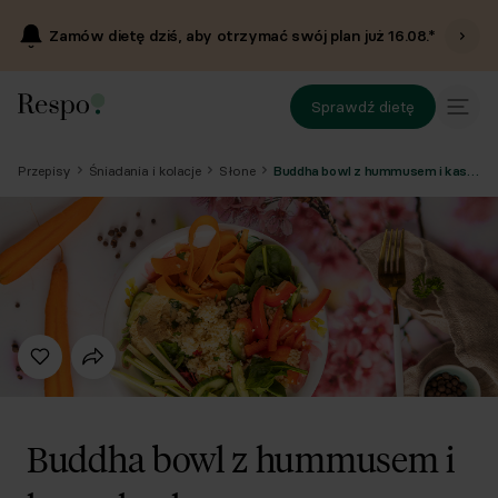
Zamów dietę dziś, aby otrzymać swój plan już
16.08
.*
Sprawdź dietę
Przepisy
Śniadania i kolacje
Słone
Buddha bowl z hummusem i kaszą kuskus
Buddha bowl z hummusem i