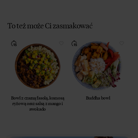
To też może Ci zasmakować
Bowl z czarną fasolą, komosą
Buddha bowl
ryżową oraz salsą z mango i
awokado