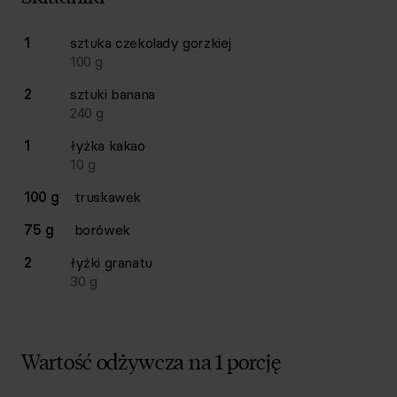
Lista składników przepisu z ilościami i wagami
1
sztuka
czekolady gorzkiej
Ilość
Składnik
100
g
2
sztuki
banana
240
g
1
łyżka
kakao
10
g
100 g
truskawek
75 g
borówek
2
łyżki
granatu
30
g
Wartość odżywcza na 1 porcję