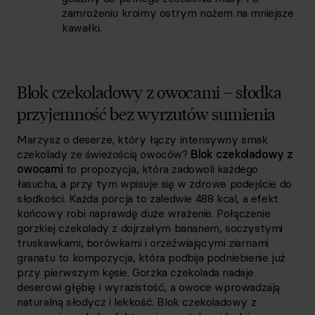
zamrożeniu kroimy ostrym nożem na mniejsze
kawałki.
Blok czekoladowy z owocami – słodka
przyjemność bez wyrzutów sumienia
Marzysz o deserze, który łączy intensywny smak
czekolady ze świeżością owoców?
Blok czekoladowy z
owocami
to propozycja, która zadowoli każdego
łasucha, a przy tym wpisuje się w zdrowe podejście do
słodkości. Każda porcja to zaledwie 488 kcal, a efekt
końcowy robi naprawdę duże wrażenie. Połączenie
gorzkiej czekolady z dojrzałym bananem, soczystymi
truskawkami, borówkami i orzeźwiającymi ziarnami
granatu to kompozycja, która podbija podniebienie już
przy pierwszym kęsie. Gorzka czekolada nadaje
deserowi głębię i wyrazistość, a owoce wprowadzają
naturalną słodycz i lekkość. Blok czekoladowy z