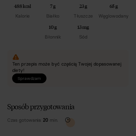
488 kcal
7 g
23 g
65 g
Kalorie
Białko
Tłuszcze
Węglowodany
10 g
13 mg
Błonnik
Sód
Ten przepis może być częścią Twojej dopasowanej
diety!
Sprawdzam
Sposób przygotowania
Czas gotowania:
20
min.