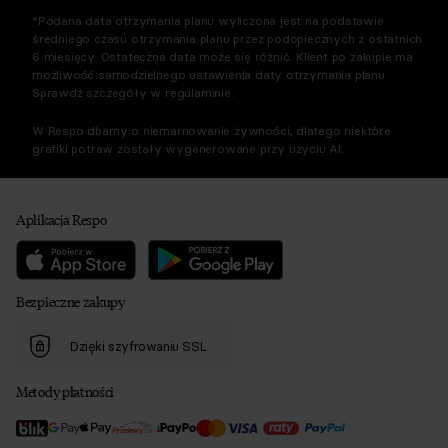
*Podana data otrzymania planu wyliczona jest na podstawie
średniego czasu otrzymania planu przez podopiecznych z ostatnich
6 miesięcy. Ostateczna data może się różnić. Klient po zakupie ma
możliwość samodzielnego ustawienia daty otrzymania planu.
Sprawdź szczegóły w regulaminie.
W Respo dbamy o niemarnowanie żywności, dlatego niektóre
grafiki potraw zostały wygenerowane przy użyciu AI.
Aplikacja Respo
Bezpieczne zakupy
Dzięki szyfrowaniu SSL
Metody płatności