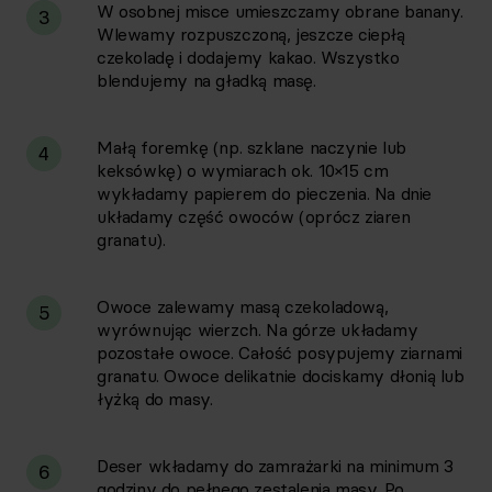
W osobnej misce umieszczamy obrane banany.
3
Wlewamy rozpuszczoną, jeszcze ciepłą
czekoladę i dodajemy kakao. Wszystko
blendujemy na gładką masę.
Małą foremkę (np. szklane naczynie lub
4
keksówkę) o wymiarach ok. 10×15 cm
wykładamy papierem do pieczenia. Na dnie
układamy część owoców (oprócz ziaren
granatu).
Owoce zalewamy masą czekoladową,
5
wyrównując wierzch. Na górze układamy
pozostałe owoce. Całość posypujemy ziarnami
granatu. Owoce delikatnie dociskamy dłonią lub
łyżką do masy.
Deser wkładamy do zamrażarki na minimum 3
6
godziny do pełnego zestalenia masy. Po