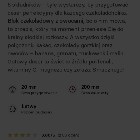
6 składników – tyle wystarczy, by przygotować
deser perfekcyjny dla każdego czekoladoholika.
Blok czekoladowy z owocami,
bo o nim mowa,
to przepis, który na moment przeniesie Cię do
krainy słodkiej rozkoszy. A wszystko dzięki
połączeniu kakao, czekolady gorzkiej oraz
owoców – banana, granatu, truskawek i malin.
Gotowy deser to świetne źródło polifenoli,
witaminy C, magnezu czy żelaza. Smacznego!
20 min
200 min
Czas przygotowania
Czas całkowity
Łatwy
Poziom trudności
3,88
/
5
(z 83 ocen)