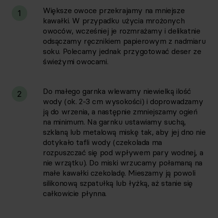
Większe owoce przekrajamy na mniejsze
1
kawałki. W przypadku użycia mrożonych
owoców, wcześniej je rozmrażamy i delikatnie
odsączamy ręcznikiem papierowym z nadmiaru
soku. Polecamy jednak przygotować deser ze
świeżymi owocami.
Do małego garnka wlewamy niewielką ilość
2
wody (ok. 2-3 cm wysokości) i doprowadzamy
ją do wrzenia, a następnie zmniejszamy ogień
na minimum. Na garnku ustawiamy suchą,
szklaną lub metalową miskę tak, aby jej dno nie
dotykało tafli wody (czekolada ma
rozpuszczać się pod wpływem pary wodnej, a
nie wrzątku). Do miski wrzucamy połamaną na
małe kawałki czekoladę. Mieszamy ją powoli
silikonową szpatułką lub łyżką, aż stanie się
całkowicie płynna.