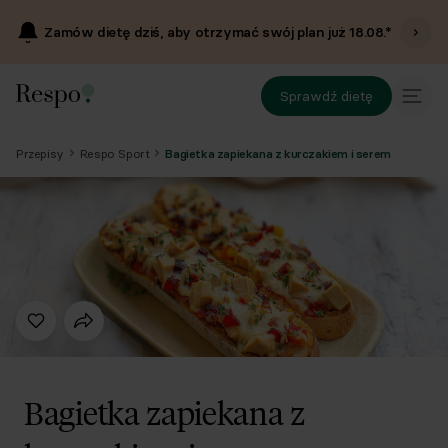
Zamów dietę dziś, aby otrzymać swój plan już
18.08
.*
Sprawdź dietę
Przepisy
Respo Sport
Bagietka zapiekana z kurczakiem i serem
Bagietka zapiekana z