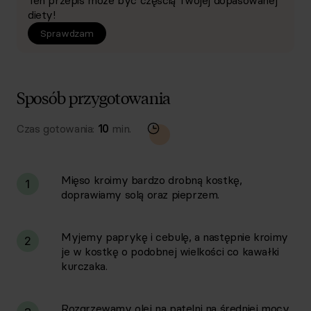
Ten przepis może być częścią Twojej dopasowanej
diety!
Sprawdzam
Sposób przygotowania
Czas gotowania:
10
min.
Mięso kroimy bardzo drobną kostkę,
1
doprawiamy solą oraz pieprzem.
Myjemy paprykę i cebulę, a następnie kroimy
2
je w kostkę o podobnej wielkości co kawałki
kurczaka.
Rozgrzewamy olej na patelni na średniej mocy