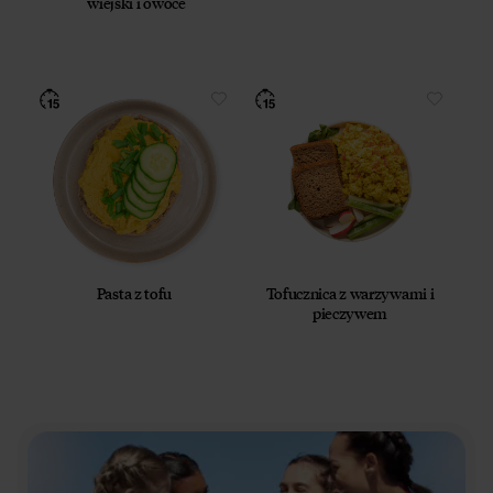
wiejski i owoce
Pasta z tofu
Tofucznica z warzywami i
pieczywem