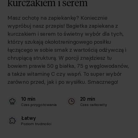
kurczakiem i serem
Masz ochotę na zapiekankę? Koniecznie
wypróbuj nasz przepis! Bagietka zapiekana z
kurczakiem i serem to świetny wybór dla tych,
którzy szukają okołotreningowego posiłku
łączącego w sobie smak z wartością odżywczą i
chrupiącą strukturą. W porcji znajdziesz tu
bowiem prawie 50 g białka, 75 g węglowodanów,
a także witaminę C czy wapń. To super wybór
zarówno przed, jak i po wysiłku. Smacznego!
10 min
20 min
Czas przygotowania
Czas całkowity
Łatwy
Poziom trudności