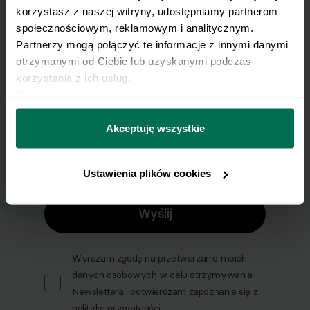
korzystasz z naszej witryny, udostępniamy partnerom 
Nasze najlepsze przepisy, prosto na Twoja
społecznościowym, reklamowym i analitycznym. 
skrzynkę e-mail.
Partnerzy mogą połączyć te informacje z innymi danymi 
otrzymanymi od Ciebie lub uzyskanymi podczas 
korzystania z ich usług.
Zapisz się do naszego Newslettera
Dowiedz się więcej na temat tego, kim jesteśmy, jak 
Imię
można się z nami skontaktować i w jaki sposób 
przetwarzamy dane osobowe w ramach 
Polityki 
Akceptuję wszystkie
prywatności.
Email
Ustawienia plików cookies
Wyślij
Wyrażam zgodę na przetwarzanie moich
danych osobowych w celu otrzymywania
Newslettera i potwierdzam zapoznanie się z
polityką prywatności
.