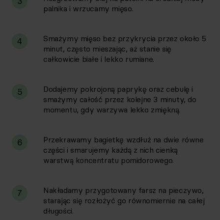
3
palnika i wrzucamy mięso.
Smażymy mięso bez przykrycia przez około 5
4
minut, często mieszając, aż stanie się
całkowicie białe i lekko rumiane.
Dodajemy pokrojoną paprykę oraz cebulę i
5
smażymy całość przez kolejne 3 minuty, do
momentu, gdy warzywa lekko zmiękną.
Przekrawamy bagietkę wzdłuż na dwie równe
6
części i smarujemy każdą z nich cienką
warstwą koncentratu pomidorowego.
Nakładamy przygotowany farsz na pieczywo,
7
starając się rozłożyć go równomiernie na całej
długości.