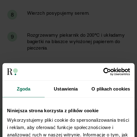
Wierzch posypujemy serem.
8
Rozgrzewamy piekarnik do 200°C i układamy
9
bagietki na blaszce wyłożonej papierem do
pieczenia.
Zapiekamy bez przykrycia przez około 8–10
10
minut, aż ser całkowicie się rozpuści i zacznie
delikatnie bąbelkować, a brzegi bagietki staną
się wyraźnie chrupiące.
Zgoda
Ustawienia
O plikach cookies
Niniejsza strona korzysta z plików cookie
Wykorzystujemy pliki cookie do spersonalizowania treści 
i reklam, aby oferować funkcje społecznościowe i 
Wyślij przepis na e-mail
analizować ruch w naszej witrynie. Informacje o tym, jak 