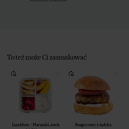
To też może Ci zasmakować
Lunchbox – Placuszki, serek
Burger curry z indyka