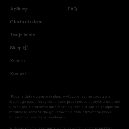
Aplikacja
FAQ
Oferta dla dzieci
Twoje konto
Sklep 📦
Kariera
Kontakt
*Podana data otrzymania planu wyliczona jest na podstawie
średniego czasu otrzymania planu przez podopiecznych z ostatnich
6 miesięcy. Ostateczna data może się różnić. Klient po zakupie ma
możliwość samodzielnego ustawienia daty otrzymania planu.
Sprawdź szczegóły w regulaminie.
W Respo dbamy o niemarnowanie żywności, dlatego niektóre