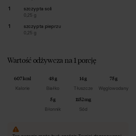
1
szczypta
soli
0,25
g
1
szczypta
pieprzu
0,25
g
Wartość odżywcza na 1 porcję
607 kcal
48 g
14 g
75 g
Kalorie
Białko
Tłuszcze
Węglowodany
5 g
1152 mg
Błonnik
Sód