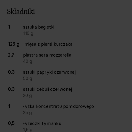
Składniki
Lista składników przepisu z ilościami i wagami
1
sztuka
bagietki
Ilość
Składnik
110
g
125 g
mięsa z piersi kurczaka
2,7
plastra
sera mozzarella
40
g
0,3
sztuki
papryki czerwonej
50
g
0,3
sztuki
cebuli czerwonej
20
g
1
łyżka
koncentratu pomidorowego
25
g
0,5
łyżeczki
tymianku
1,5
g