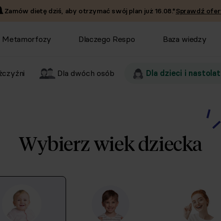
Zamów dietę dziś, aby otrzymać swój plan już
16.08
.*
Sprawdź ofer
Metamorfozy
Dlaczego Respo
Baza wiedzy
czyźni
Dla dwóch osób
Dla dzieci i nastol
Wybierz wiek
dziecka