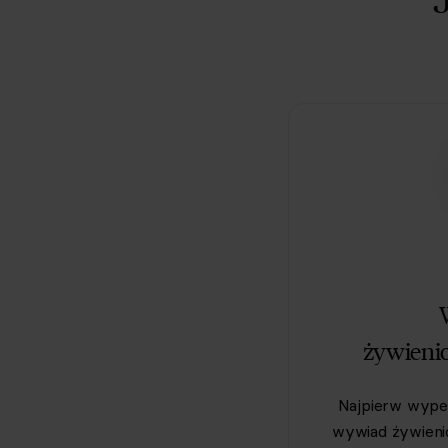
żywieni
Najpierw wypeł
wywiad żywien