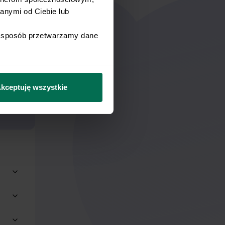
a
nymi od Ciebie lub 
i sposób przetwarzamy dane 
kceptuję wszystkie
9
zł
edzenie
y