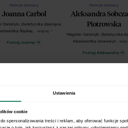
Dietetyk dziecięcy
Dietetyk dziecięcy
Joanna Carbol
Aleksandra Sobcza
Piotrowska
r Dietetyki, Dietetyczka dziecięca.
olwentka Śląskiej ...
więcej
Magister Dietetyki. Dietetyczka dz
Absolwentka Uniwersyt...
więc
Poznaj Joannę
Poznaj Aleksandrę
Ustawienia
 plików cookie
do spersonalizowania treści i reklam, aby oferować funkcje spo
rmacje o tym, jak korzystasz z naszej witryny, udostępniamy pa