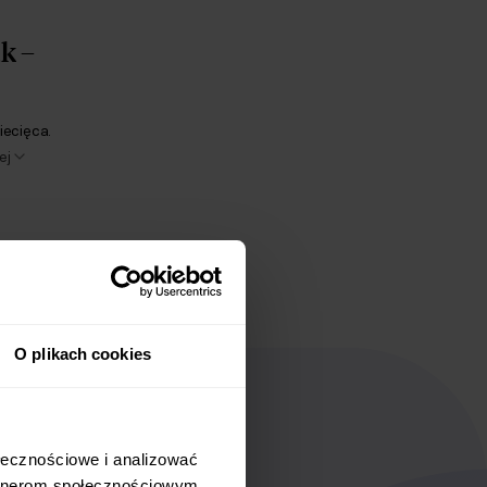
k –
iecięca.
ej
O plikach cookies
łecznościowe i analizować 
rtnerom społecznościowym, 