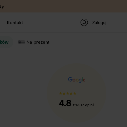
tę.
Zaloguj
Kontakt
atków
Na prezent
4.8
z 1307 opinii