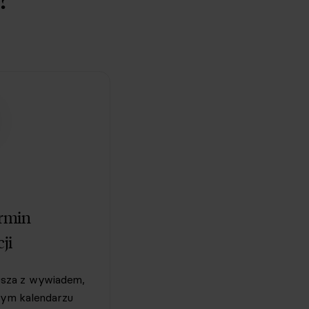
ermin
ji
usza z wywiadem,
ym kalendarzu