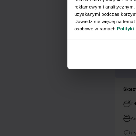
reklamowym i analitycznym. 
uzyskanymi podczas korzysta
Dowiedz się więcej na temat
osobowe w ramach 
Polityki
Konsu
dzie
Skorz
Od
Rozsze
i inne
An
dietet
Nie mus
Przean
Pr