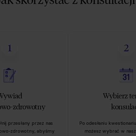
1
2
Wywiad
Wybierz t
owo-zdrowotny
konsulac
nij przesłany przez nas
Po odesłaniu kwestionari
iowo-zdrowotny, abyśmy
możesz wybrać w nasz