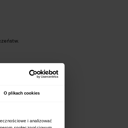
czeństw.
pejskiej
O plikach cookies
nasz
d
łecznościowe i analizować 
rtnerom społecznościowym, 