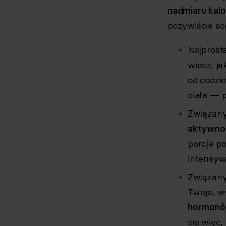
nadmiaru kalor
oczywiście sce
Najpros
wiesz, ja
od codzi
ciała — 
Związany
aktywnoś
porcje p
intensyw
Związany
Twoje, w
hormonów
się więc,