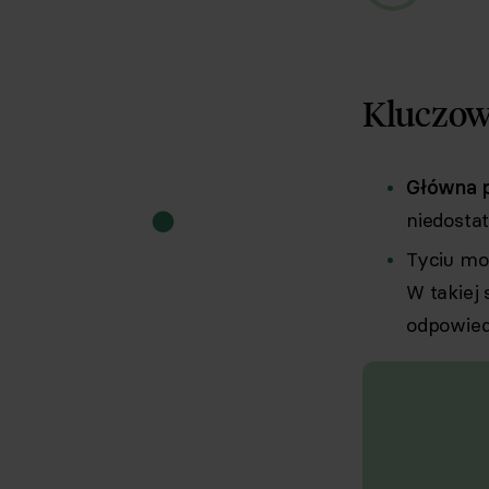
Kluczow
Główna p
niedosta
Tyciu mog
W takiej 
odpowied