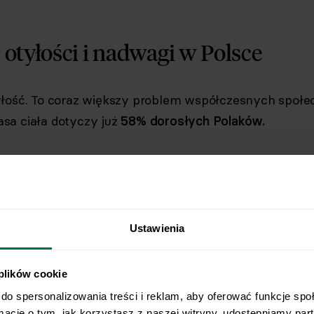
otyłości i nadwagi w Polsce
łość. To coraz większy problem współczesnych społe
sa ciała dotyczy już
58% dorosłych Polaków.
śmy powyżej średniej (w Unii Euro
Ustawienia
erną masę ciała ma 53% osób), a 
 jest jednym z najgorszych pośró
 plików cookie
w członkowskich [1].
do spersonalizowania treści i reklam, aby oferować funkcje spo
rmacje o tym, jak korzystasz z naszej witryny, udostępniamy pa