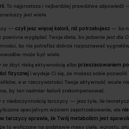
ii.
To najprostsza i najbardziej prawdziwa odpowiedź 
nariuszy jest wiele.
tszy —
czyli jesz więcej kalorii, niż potrzebujesz
— bo ni
k powinna wyglądać Twoja dieta, bo jedzenie jest dla C
enności, bo nie potrafisz dobrze rozpoznawać sygnałów
powodów może być wiele.
 ze zbyt niską aktywnością albo
przeszacowaniem po
ci fizycznej
i wydaje Ci się, że możesz sobie pozwolić
osiłków, a w rzeczywistości Twoja aktywność wcale nie
na, by ten nadmiar kalorii zrekompensować.
 z niedoczynnością tarczycy — jesz tyle, ile teoretyc
yliczone specjalnym wzorem zapotrzebowanie, ale
ni
 tarczycy sprawia, że Twój metabolizm jest spowoln
 że to wyliczone na podstawie masy ciała, wzrostu, płci