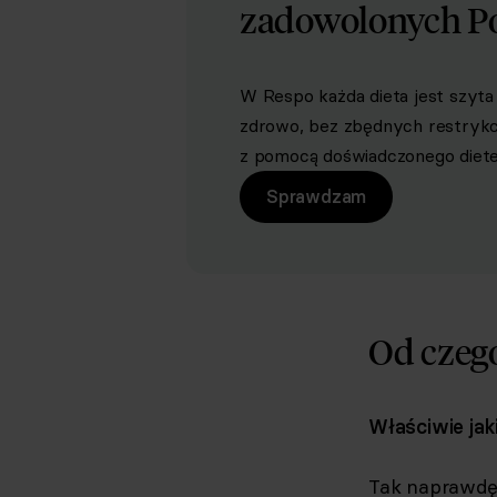
zadowolonych P
W Respo każda dieta jest szyta 
zdrowo, bez zbędnych restrykcji 
z pomocą doświadczonego dietet
Sprawdzam
Od czego
Właściwie jak
Tak naprawdę