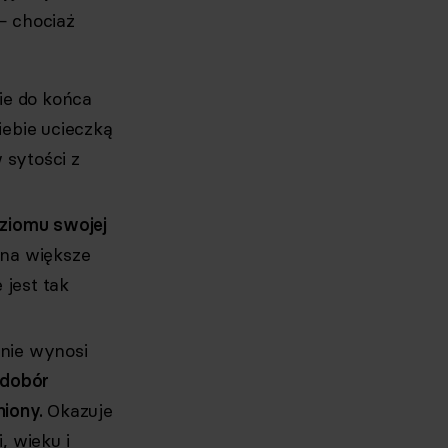
— chociaż
e do końca
iebie ucieczką
 sytości z
ziomu swojej
 na większe
 jest tak
znie wynosi
edobór
iony.
Okazuje
, wieku i