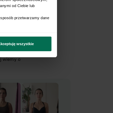
nymi od Ciebie lub 
i sposób przetwarzamy dane 
zieci —
erną masę
kceptuję wszystkie
ej wiemy o