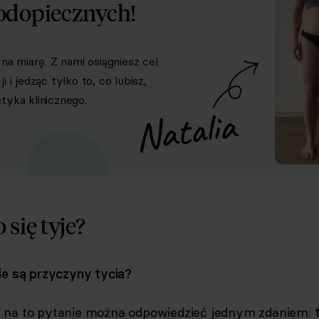
odopiecznych!
na miarę. Z nami osiągniesz cel
i jedząc tylko to, co lubisz,
yka klinicznego.
 się tyje?
ie są przyczyny tycia?
 na to pytanie można odpowiedzieć jednym zdaniem: