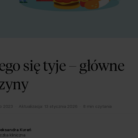
ego się tyje – główne
zyny
go 2023
·
Aktualizacja:
13 stycznia 2026
·
8
min czytania
eksandra Kureń
czka kliniczna