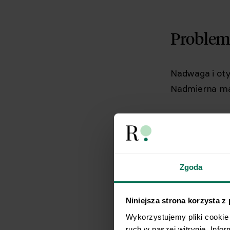
Problem 
Nadwaga i oty
Nadmierna ma
Jeste
Zgoda
nadmi
wynik
Niniejsza strona korzysta z
państ
Wykorzystujemy pliki cookie 
ruch w naszej witrynie. Info