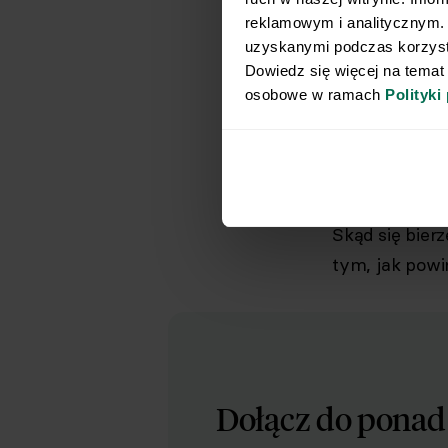
reklamowym i analitycznym. 
uzyskanymi podczas korzysta
Dowiedz się więcej na temat
osobowe w ramach 
Polityki
Niestety nad
szacuje się, ż
ciała
[2].
Skąd się bier
tym, jak pow
Dołącz do pona