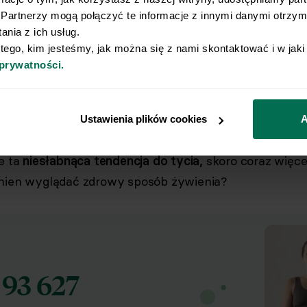
Partnerzy mogą połączyć te informacje z innymi danymi otrzyma
nia z ich usług.
 tego, kim jesteśmy, jak można się z nami skontaktować i w jak
 prywatności.
waga i otyłość są także ogromnym problemem wśród d
e
ok. 30% dzieci w wieku szkolnym ma obecnie nadmi
Ustawienia plików cookies
A
ze ta
niesłabnąca tendencja do tycia,
skoro coraz więc
inien wyglądać zdrowy sposób żywienia?
93 627
d