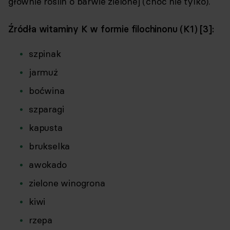
głównie roślin o barwie zielonej (choć nie tylko).
Źródła witaminy K w formie filochinonu (K1) [3]:
szpinak
jarmuż
boćwina
szparagi
kapusta
brukselka
awokado
zielone winogrona
kiwi
rzepa