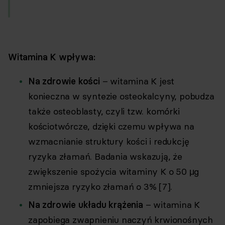
Witamina K wpływa:
Na zdrowie kości
– witamina K jest
konieczna w syntezie osteokalcyny, pobudza
także osteoblasty, czyli tzw. komórki
kościotwórcze, dzięki czemu wpływa na
wzmacnianie struktury kości i redukcję
ryzyka złamań. Badania wskazują, że
zwiększenie spożycia witaminy K o 50 μg
zmniejsza ryzyko złamań o 3% [7].
Na zdrowie układu krążenia
– witamina K
zapobiega zwapnieniu naczyń krwionośnych