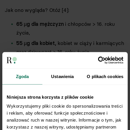
Jak ono wygląda? Otóż [4]:
65 µg dla mężczyzn
i chłopców > 16. roku
życia,
55 µg dla kobiet,
kobiet w ciąży i karmiących
oraz dziewcząt > 16. roku życia.
Za to zapotrzebowanie na filochinon u dzieci to:
Zgoda
Ustawienia
O plikach cookies
5 µg dla niemowląt w wieku < 6 miesięcy,
8,5 µg dla niemowląt w wieku 7-11 miesięcy,
Niniejsza strona korzysta z plików cookie
15 µg dla dzieci w wieku 1-3 lat,
Wykorzystujemy pliki cookie do spersonalizowania treści 
20 µg dla dzieci w wieku 4-6 lat,
i reklam, aby oferować funkcje społecznościowe i 
analizować ruch w naszej witrynie. Informacje o tym, jak 
25 µg dla dzieci w wieku 7-9 lat,
korzystasz z naszej witryny, udostępniamy partnerom 