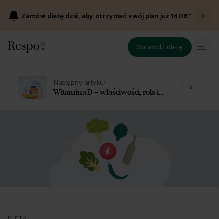
Zamów dietę dziś, aby otrzymać swój plan już
16.08
.*
Sprawdź dietę
Następny artykuł
Witamina D – właściwości, rola i
źródła
DIETA