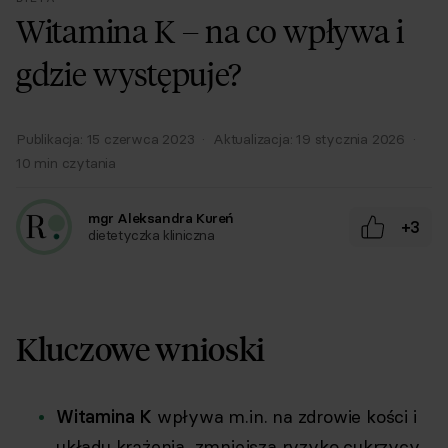
Witamina K – na co wpływa i
gdzie występuje?
Publikacja:
15 czerwca 2023
·
Aktualizacja:
19 stycznia 2026
·
10
min czytania
mgr Aleksandra Kureń
+3
dietetyczka kliniczna
Kluczowe wnioski
Witamina K
wpływa m.in. na zdrowie kości i
układu krążenia, zmniejsza ryzyko cukrzycy,