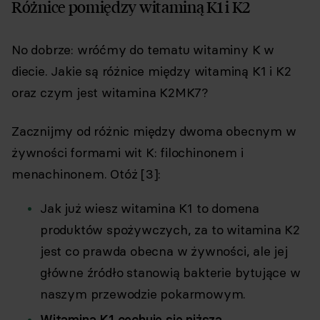
Różnice pomiędzy witaminą K1 i K2
No dobrze: wróćmy do tematu witaminy K w
diecie. Jakie są różnice między witaminą K1 i K2
oraz czym jest witamina K2MK7?
Zacznijmy od różnic między dwoma obecnym w
żywności formami wit K: filochinonem i
menachinonem. Otóż [3]:
Jak już wiesz witamina K1 to domena
produktów spożywczych, za to witamina K2
jest co prawda obecna w żywności, ale jej
główne źródło stanowią bakterie bytujące w
naszym przewodzie pokarmowym.
Witamina K1 cechuje się niższą