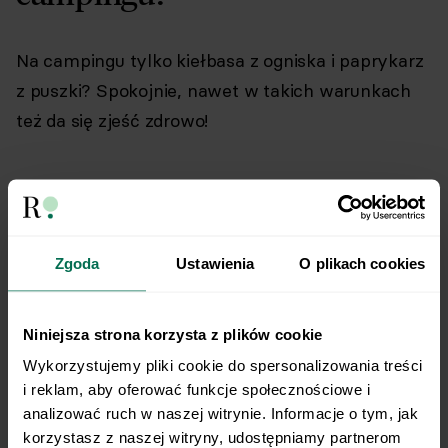
Na campingu tylko kiełbasa z ogniska i paprykarz
z puszki? Spokojnie, nawet w takich warunkach
też da się zjeść zdrowo!
Zrób zakupy samodzielnie,
Zgoda
Ustawienia
O plikach cookies
wybierając produkty i potrawy
niewymagające
Niniejsza strona korzysta z plików cookie
specjalistycznego sprzętu do
Wykorzystujemy pliki cookie do spersonalizowania treści 
przygotowania.
i reklam, aby oferować funkcje społecznościowe i 
analizować ruch w naszej witrynie. Informacje o tym, jak 
korzystasz z naszej witryny, udostępniamy partnerom 