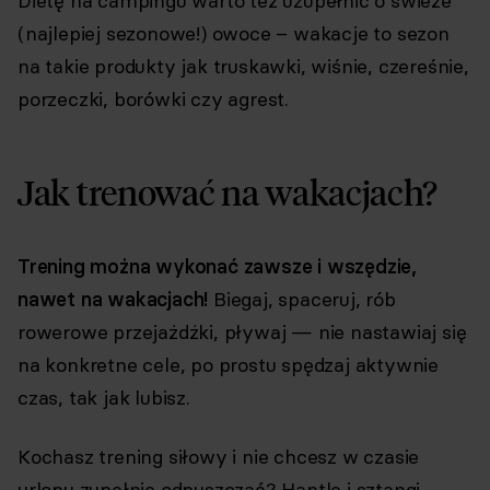
Dietę na campingu warto też uzupełnić o świeże
(najlepiej sezonowe!) owoce – wakacje to sezon
na takie produkty jak truskawki, wiśnie, czereśnie,
porzeczki, borówki czy agrest.
Jak trenować na wakacjach?
Trening można wykonać zawsze i wszędzie,
nawet na wakacjach!
Biegaj, spaceruj, rób
rowerowe przejażdżki, pływaj — nie nastawiaj się
na konkretne cele, po prostu spędzaj aktywnie
czas, tak jak lubisz.
Kochasz trening siłowy i nie chcesz w czasie
urlopu zupełnie odpuszczać? Hantle i sztangi