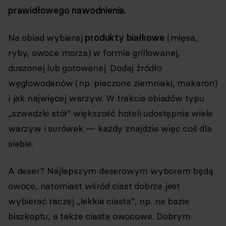
prawidłowego nawodnienia.
Na obiad wybieraj
produkty białkowe
(mięsa,
ryby, owoce morza) w formie grillowanej,
duszonej lub gotowanej. Dodaj źródło
węglowodanów (np. pieczone ziemniaki, makaron)
i jak najwięcej warzyw. W trakcie obiadów typu
„szwedzki stół” większość hoteli udostępnia wiele
warzyw i surówek — każdy znajdzie więc coś dla
siebie.
A deser? Najlepszym deserowym wyborem będą
owoce, natomiast wśród ciast dobrze jest
wybierać raczej „lekkie ciasta”, np. na bazie
biszkoptu, a także ciasta owocowe. Dobrym