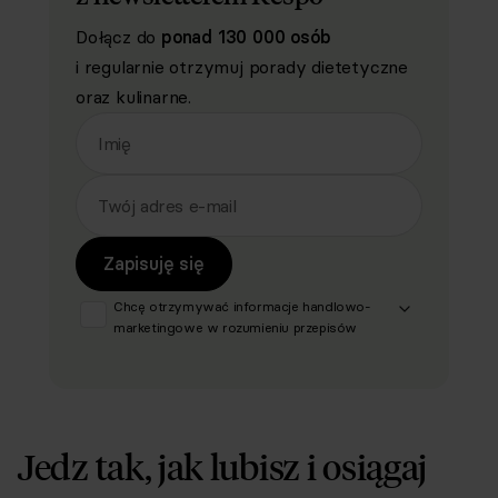
Dołącz do
ponad 130 000 osób
i regularnie otrzymuj porady dietetyczne
oraz kulinarne.
Imię
Twój adres e-mail
Zapisuję się
Chcę otrzymywać informacje handlowo-
marketingowe w rozumieniu przepisów
ustawy z dnia 18 lipca 2002 r. o
świadczeniu usług drogą elektroniczną (Dz.
U. z 2020 r. poz. 344 oraz z 2024 r. poz.
1222), produktów, usług i ofert
promocyjnych dotyczących oferty Respo
Jedz tak, jak lubisz i osiągaj
Wrzosek Witkowski SK, Respo
Wydawnictwo S.C. oraz RespoMed sp.z
o.o., TEKA TRADE sp. z o.o. W związku z