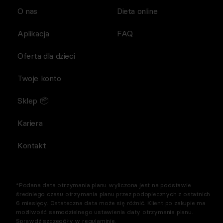
O nas
Dieta online
Aplikacja
FAQ
Oferta dla dzieci
Twoje konto
Sklep 📦
Kariera
Kontakt
*Podana data otrzymania planu wyliczona jest na podstawie
średniego czasu otrzymania planu przez podopiecznych z ostatnich
6 miesięcy. Ostateczna data może się różnić. Klient po zakupie ma
możliwość samodzielnego ustawienia daty otrzymania planu.
Sprawdź szczegóły w regulaminie.