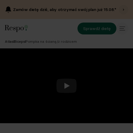
Zamów dietę dziś, aby otrzymać swój plan już
15.08
.*
Sprawdź dietę
Atlas
Biceps
Pompka na ścianę/z rodzicem
Odtwórz