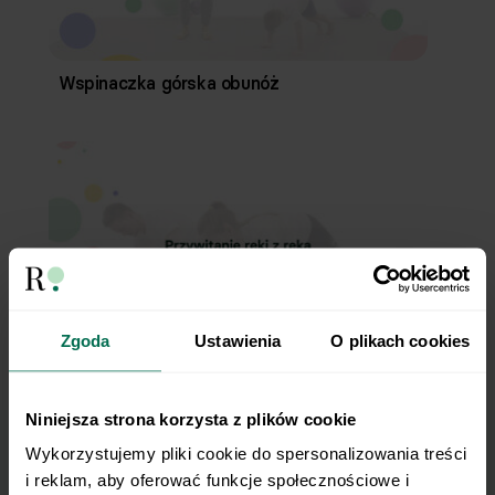
Wspinaczka górska obunóż
Zgoda
Ustawienia
O plikach cookies
Przywitanie ręki z ręką
Niniejsza strona korzysta z plików cookie
Wykorzystujemy pliki cookie do spersonalizowania treści 
Marzy Ci się osiągnięcie
i reklam, aby oferować funkcje społecznościowe i 