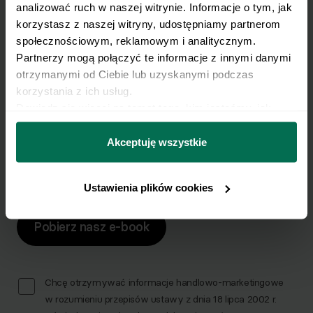
analizować ruch w naszej witrynie. Informacje o tym, jak 
płaskiego brzucha?
korzystasz z naszej witryny, udostępniamy partnerom 
społecznościowym, reklamowym i analitycznym. 
Pobierz zestaw 10 najskuteczniejszych ćwiczeń na
Partnerzy mogą połączyć te informacje z innymi danymi 
brzuch.
otrzymanymi od Ciebie lub uzyskanymi podczas 
korzystania z ich usług.
Zapisz się do Newslettera
Dowiedz się więcej na temat tego, kim jesteśmy, jak 
Imię
można się z nami skontaktować i w jaki sposób 
przetwarzamy dane osobowe w ramach 
Polityki 
Akceptuję wszystkie
prywatności.
E-mail
Ustawienia plików cookies
Pobierz nasz e-book
Chcę otrzymywać informacje handlowo-marketingowe
w rozumieniu przepisów ustawy z dnia 18 lipca 2002 r.