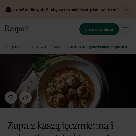
Zamów dietę dziś, aby otrzymać swój plan już
18.08
.*
Sprawdź dietę
Przepisy
Dania główne
Kasza
Zupa z kaszą jęczmienną i pulpecikami drobiowymi
Zupa z kaszą jęczmienną i