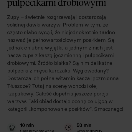
pulpecikami drobiowymi
Zupy – świetnie rozgrzewają i dostarczają
solidnej dawki warzyw. Problem w tym, że
często słabo sycą i, że niejednokrotnie trudno
nazwać je pełnowartościowym posiłkiem. Są
jednak chlubne wyjątki, a jednym z nich jest
nasza zupa z kaszą jęczmienną i pulpecikami
drobiowymi. Źródło białka? Są nim delikatne
pulpeciki z mięsa kurczaka. Węglowodany?
Dostarcza ich pełna witamin kasza jęczmienna.
Tłuszcze? Tutaj na scenę wchodzi olej
rzepakowy. Całość dopełnia jeszcze porcja
warzyw. Taki obiad dostaje ocenę celującą w
kategorii „komponowanie posiłków”. Smacznego!
10 min
50 min
Czas przygotowania
Czas całkowity