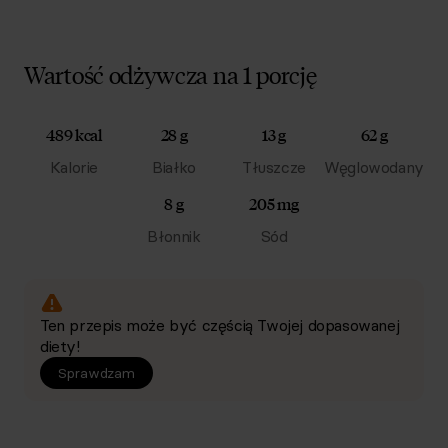
Wartość odżywcza na 1 porcję
489 kcal
28 g
13 g
62 g
Kalorie
Białko
Tłuszcze
Węglowodany
8 g
205 mg
Błonnik
Sód
Ten przepis może być częścią Twojej dopasowanej
diety!
Sprawdzam