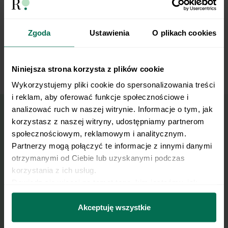
5
składniki na pulpeciki (mięso, jajko, bułkę tartą,
sól i pieprz). Formujemy niewielkie pulpety.
Zgoda
Ustawienia
O plikach cookies
Dodajemy do zupy. Gotujemy do miękkości.
6
Niniejsza strona korzysta z plików cookie
Wykorzystujemy pliki cookie do spersonalizowania treści 
i reklam, aby oferować funkcje społecznościowe i 
analizować ruch w naszej witrynie. Informacje o tym, jak 
korzystasz z naszej witryny, udostępniamy partnerom 
Wyślij przepis na e-mail
społecznościowym, reklamowym i analitycznym. 
Partnerzy mogą połączyć te informacje z innymi danymi 
Nasze najlepsze przepisy, prosto na Twoja
otrzymanymi od Ciebie lub uzyskanymi podczas 
korzystania z ich usług.
skrzynkę e-mail.
Dowiedz się więcej na temat tego, kim jesteśmy, jak 
można się z nami skontaktować i w jaki sposób 
Zapisz się do naszego Newslettera
przetwarzamy dane osobowe w ramach 
Polityki 
Akceptuję wszystkie
prywatności.
Imię