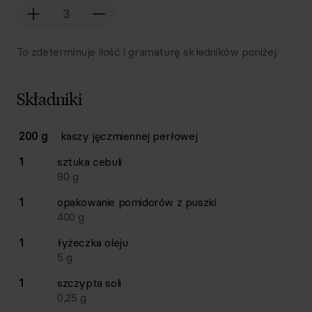
To zdeterminuje ilość i gramaturę składników poniżej.
Składniki
Lista składników przepisu z ilościami i wagami
200 g
kaszy jęczmiennej perłowej
Ilość
Składnik
1
sztuka
cebuli
80
g
1
opakowanie
pomidorów z puszki
400
g
1
łyżeczka
oleju
5
g
1
szczypta
soli
0,25
g