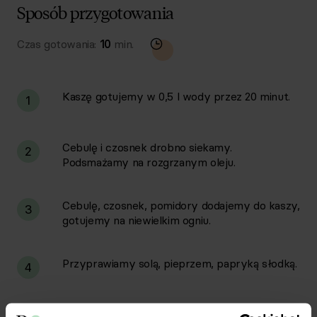
Sposób przygotowania
Czas gotowania:
10
min.
Kaszę gotujemy w 0,5 l wody przez 20 minut.
1
Cebulę i czosnek drobno siekamy.
2
Podsmażamy na rozgrzanym oleju.
Cebulę, czosnek, pomidory dodajemy do kaszy,
3
gotujemy na niewielkim ogniu.
Przyprawiamy solą, pieprzem, papryką słodką.
4
W misce dokładnie mieszamy wszystkie