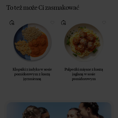
To też może Ci zasmakować
Klopsiki z indyka w sosie
Pulpeciki mięsne z kaszą
pomidorowym z kaszą
jaglaną w sosie
jęczmienną
pomidorowym