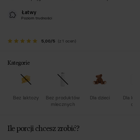
Łatwy
Poziom trudności
5,00
/
5
(z 1 ocen)
Kategorie
Bez laktozy
Bez produktów
Dla dzieci
Dla kob
mlecznych
ciąż
Ile porcji chcesz zrobić?