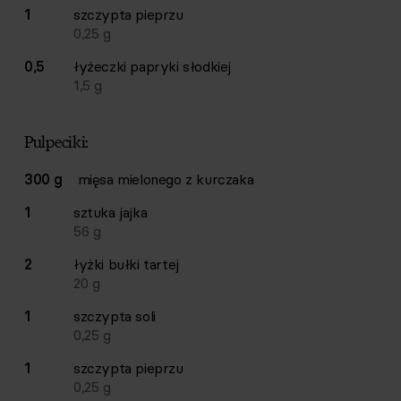
1
szczypta
pieprzu
0,25
g
0,5
łyżeczki
papryki słodkiej
1,5
g
Pulpeciki:
300 g
mięsa mielonego z kurczaka
1
sztuka
jajka
56
g
2
łyżki
bułki tartej
20
g
1
szczypta
soli
0,25
g
1
szczypta
pieprzu
0,25
g