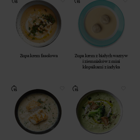
Zupa krem fasolowa
Zupa krem z białych warzyw
i ziemniaków z mini
klopsikami z indyka