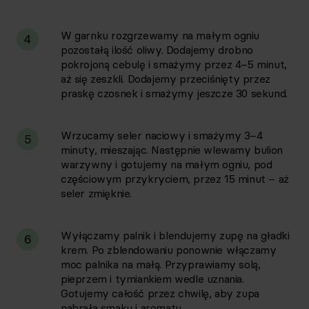
W garnku rozgrzewamy na małym ogniu
4
pozostałą ilość oliwy. Dodajemy drobno
pokrojoną cebulę i smażymy przez 4–5 minut,
aż się zeszkli. Dodajemy przeciśnięty przez
praskę czosnek i smażymy jeszcze 30 sekund.
Wrzucamy seler naciowy i smażymy 3–4
5
minuty, mieszając. Następnie wlewamy bulion
warzywny i gotujemy na małym ogniu, pod
częściowym przykryciem, przez 15 minut – aż
seler zmięknie.
Wyłączamy palnik i blendujemy zupę na gładki
6
krem. Po zblendowaniu ponownie włączamy
moc palnika na małą. Przyprawiamy solą,
pieprzem i tymiankiem wedle uznania.
Gotujemy całość przez chwilę, aby zupa
nabrała smaku i aromatu.