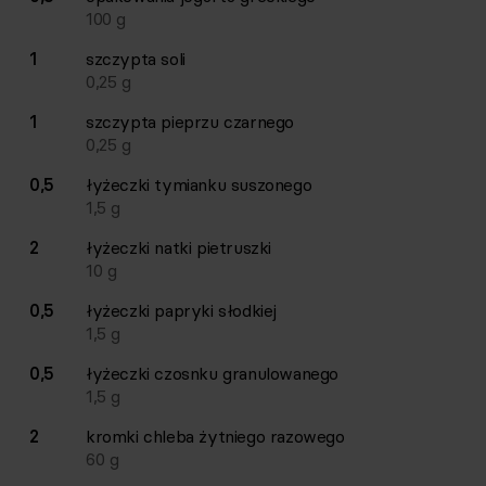
100
g
1
szczypta
soli
0,25
g
1
szczypta
pieprzu czarnego
0,25
g
0,5
łyżeczki
tymianku suszonego
1,5
g
2
łyżeczki
natki pietruszki
10
g
0,5
łyżeczki
papryki słodkiej
1,5
g
0,5
łyżeczki
czosnku granulowanego
1,5
g
2
kromki
chleba żytniego razowego
60
g