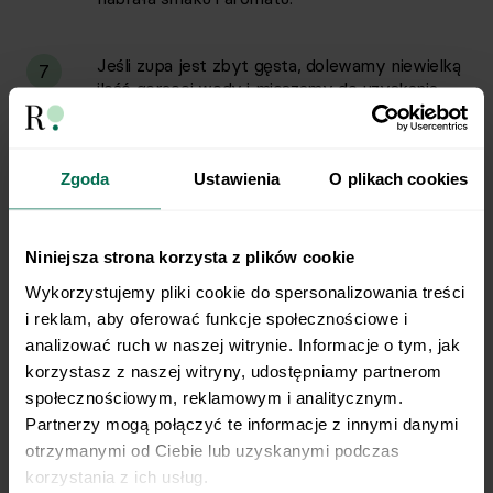
Jeśli zupa jest zbyt gęsta, dolewamy niewielką
7
ilość gorącej wody i mieszamy do uzyskania
pożądanej konsystencji. Jeśli jest zbyt rzadka,
zwiększamy moc palnika i gotujemy chwilę bez
przykrycia, aż część płynu odparuje.
Zgoda
Ustawienia
O plikach cookies
Do jogurtu greckiego dodajemy 2-3 łyżki zupy i
8
energicznie mieszamy, następnie wlewamy
Niniejsza strona korzysta z plików cookie
całość do zupy i mieszamy do połączenia.
Wykorzystujemy pliki cookie do spersonalizowania treści 
Wyłączamy palnik.
i reklam, aby oferować funkcje społecznościowe i 
analizować ruch w naszej witrynie. Informacje o tym, jak 
Pieczywo możemy podsmażyć na suchej
9
korzystasz z naszej witryny, udostępniamy partnerom 
patelni, na średnim ogniu lub podpiec w
społecznościowym, reklamowym i analitycznym. 
opiekaczu do zrumienienia.
Partnerzy mogą połączyć te informacje z innymi danymi 
otrzymanymi od Ciebie lub uzyskanymi podczas 
Podajemy zupę z usmażonym kurczakiem i
korzystania z ich usług.
10