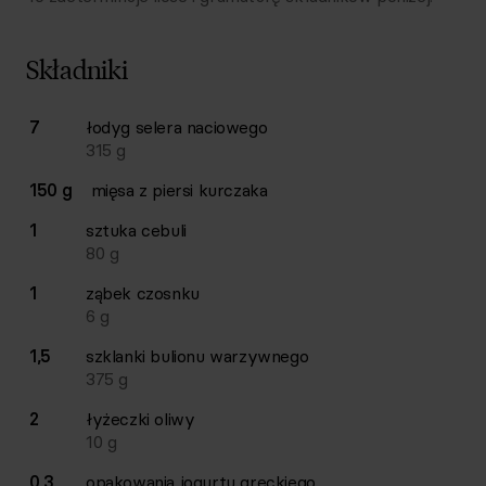
Składniki
Lista składników przepisu z ilościami i wagami
7
łodyg
selera naciowego
Ilość
Składnik
315
g
150 g
mięsa z piersi kurczaka
1
sztuka
cebuli
80
g
1
ząbek
czosnku
6
g
1,5
szklanki
bulionu warzywnego
375
g
2
łyżeczki
oliwy
10
g
0,3
opakowania
jogurtu greckiego