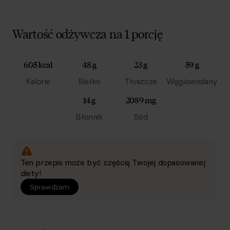
Wartość odżywcza na 1 porcję
605 kcal
48 g
23 g
59 g
Kalorie
Białko
Tłuszcze
Węglowodany
14 g
2089 mg
Błonnik
Sód
Ten przepis może być częścią Twojej dopasowanej
diety!
Sprawdzam