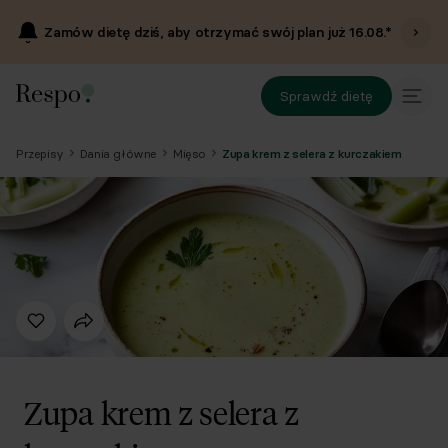
Zamów dietę dziś, aby otrzymać swój plan już
16.08
.*
Sprawdź dietę
Przepisy
Dania główne
Mięso
Zupa krem z selera z kurczakiem
Zupa krem z selera z