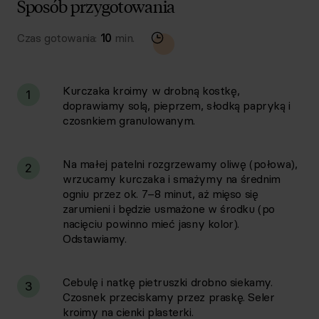
Sposób przygotowania
Czas gotowania:
10
min.
Kurczaka kroimy w drobną kostkę,
1
doprawiamy solą, pieprzem, słodką papryką i
czosnkiem granulowanym.
Na małej patelni rozgrzewamy oliwę (połowa),
2
wrzucamy kurczaka i smażymy na średnim
ogniu przez ok. 7–8 minut, aż mięso się
zarumieni i będzie usmażone w środku (po
nacięciu powinno mieć jasny kolor).
Odstawiamy.
Cebulę i natkę pietruszki drobno siekamy.
3
Czosnek przeciskamy przez praskę. Seler
kroimy na cienki plasterki.