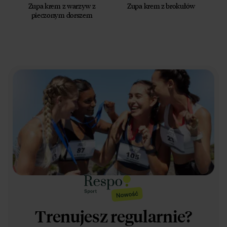
Zupa krem z warzyw z
Zupa krem z brokułów
pieczonym dorszem
Trenujesz regularnie?