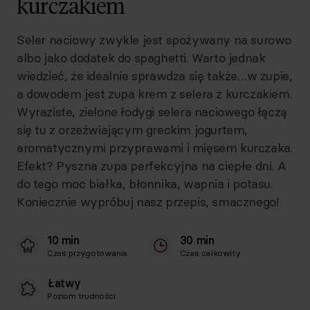
kurczakiem
Seler naciowy zwykle jest spożywany na surowo
albo jako dodatek do spaghetti. Warto jednak
wiedzieć, że idealnie sprawdza się także…w zupie,
a dowodem jest zupa krem z selera z kurczakiem.
Wyraziste, zielone łodygi selera naciowego łączą
się tu z orzeźwiającym greckim jogurtem,
aromatycznymi przyprawami i mięsem kurczaka.
Efekt? Pyszna zupa perfekcyjna na ciepłe dni. A
do tego moc białka, błonnika, wapnia i potasu.
Koniecznie wypróbuj nasz przepis, smacznego!
10 min
30 min
Czas przygotowania
Czas całkowity
Łatwy
Poziom trudności