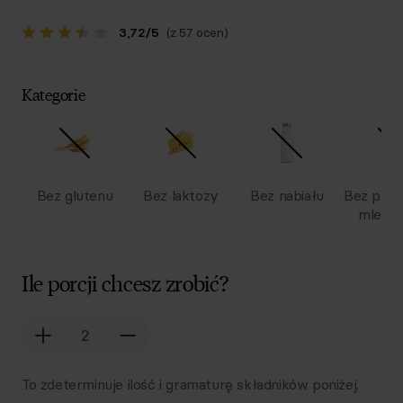
3,72
/
5
(z 57 ocen)
Kategorie
Bez glutenu
Bez laktozy
Bez nabiału
Bez pro
mlecz
Ile porcji chcesz zrobić?
To zdeterminuje ilość i gramaturę składników poniżej.