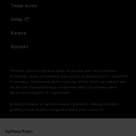
Twoje konto
Sklep 📦
Kariera
Kontakt
*Podana data otrzymania planu wyliczona jest na podstawie
średniego czasu otrzymania planu przez podopiecznych z ostatnich
6 miesięcy. Ostateczna data może się różnić. Klient po zakupie ma
możliwość samodzielnego ustawienia daty otrzymania planu.
Sprawdź szczegóły w regulaminie.
W Respo dbamy o niemarnowanie żywności, dlatego niektóre
grafiki potraw zostały wygenerowane przy użyciu AI.
Aplikacja Respo