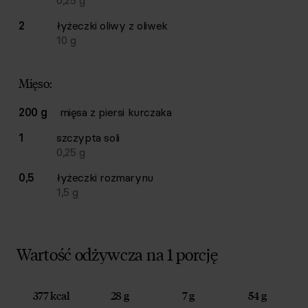
0,25
g
2
łyżeczki
oliwy z oliwek
10
g
Mięso:
200 g
mięsa z piersi kurczaka
1
szczypta
soli
0,25
g
0,5
łyżeczki
rozmarynu
1,5
g
Wartość odżywcza na 1 porcję
377 kcal
28 g
7 g
54 g