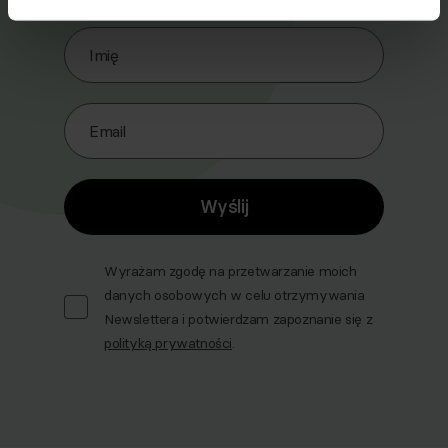
Zapisz się do naszego Newslettera
Imię
Email
Wyślij
Wyrażam zgodę na przetwarzanie moich
danych osobowych w celu otrzymywania
Newslettera i potwierdzam zapoznanie się z
polityką prywatności
.