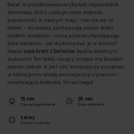
Batat to południowoamerykański odpowiednik
ziemniaka, który zyskuje coraz większa
popularność w naszym kraju. I nie ma się co
dziwić – bo bataty zachwycają swoim lekko
słodkim smakiem i mocą przeciwutleniającego
beta-karotenu. Jak wykorzystać je w kuchni?
Nasza
zupa krem z batatów
będzie świetnym
wyborem! Ten lekki, sycący przepis ma bowiem
pewien sekret. A jest nim kompozycja przypraw,
w której prym wiodą aromatyczny cynamon i
orzeźwiająca kolendra. Smacznego!
15 min
35 min
Czas przygotowania
Czas całkowity
Łatwy
Poziom trudności