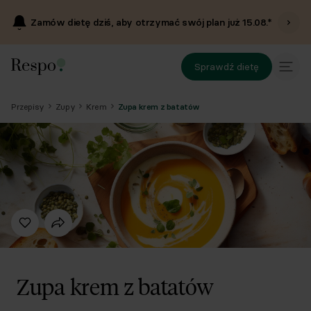
Zamów dietę dziś, aby otrzymać swój plan już
15.08
.*
Sprawdź dietę
Przepisy
Zupy
Krem
Zupa krem z batatów
Zupa krem z batatów