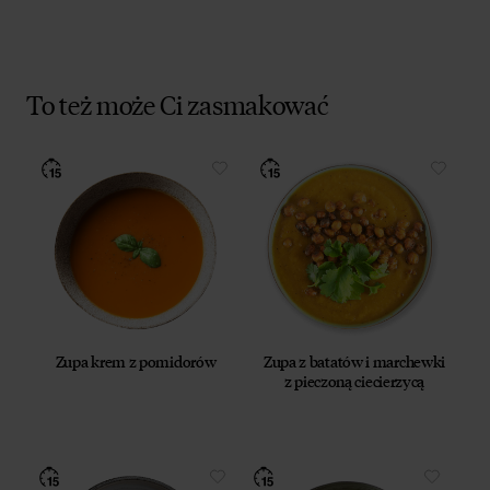
To też może Ci zasmakować
Zupa krem z pomidorów
Zupa z batatów i marchewki
z pieczoną ciecierzycą