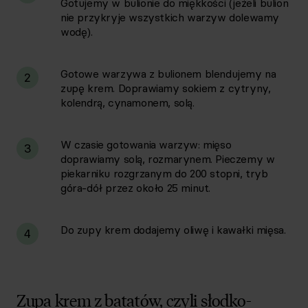
Gotujemy w bulionie do miękkości (jeżeli bulion
nie przykryje wszystkich warzyw dolewamy
wodę).
Gotowe warzywa z bulionem blendujemy na
2
zupę krem. Doprawiamy sokiem z cytryny,
kolendrą, cynamonem, solą.
W czasie gotowania warzyw: mięso
3
doprawiamy solą, rozmarynem. Pieczemy w
piekarniku rozgrzanym do 200 stopni, tryb
góra-dół przez około 25 minut.
Do zupy krem dodajemy oliwę i kawałki mięsa.
4
Zupa krem z batatów, czyli słodko-