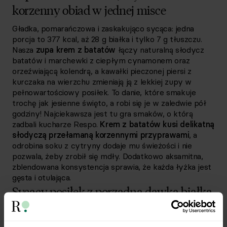
korzenny obiad w jednej misce
Gładka, pomarańczowa i zaskakująco sycąca: jedna
porcja to 377 kcal, aż 28 g białka i tylko 7 g tłuszczu.
Nasza
zupa krem z batatów
łączy naturalną słodycz
batatów i marchewki z ciepłym cynamonem oraz
orzeźwiającą kolendrą, a kawałki pieczonej piersi z
kurczaka na wierzchu zmieniają ją z lekkiej zupy w
pełnowartościowy posiłek. To danie, które smakuje
trochę jak jesienne święto, a robi się je w zaledwie pół
godziny! Najciekawsza jest tu gra smaków, o którą
zadbali kucharze Respo.
Krem z batatów kusi delikatną
słodyczą przełamaną korzennymi przyprawami
, a
odrobina soku z cytryny dodaje mu świeżości i nie
pozwala, żeby zrobił się mdły. Dodatkowo aksamitna,
zblendowana konsystencja sprawia, że każda łyżka jest
gęsta i otulająca.
Sycący posiłek z porządną dawką białka
Mocną stroną tej zupy jest profil odżywczy: 28 g białka
z kurczaka i 11 g błonnika z warzyw realnie sycą oraz