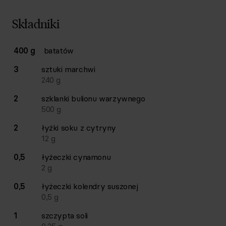
Składniki
Lista składników przepisu z ilościami i wagami
400 g
batatów
Ilość
Składnik
3
sztuki
marchwi
240
g
2
szklanki
bulionu warzywnego
500
g
2
łyżki
soku z cytryny
12
g
0,5
łyżeczki
cynamonu
2
g
0,5
łyżeczki
kolendry suszonej
0,5
g
1
szczypta
soli