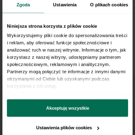
utrzymują energię na długo, więc to dobry wybór po
Zgoda
Ustawienia
O plikach cookies
treningu albo na konkretny obiad. Bataty dorzucają
beta-karoten i sycące węglowodany złożone, a niska
zawartość tłuszczu czyni z tego dania lekkostrawną
Niniejsza strona korzysta z plików cookie
propozycję.
Krem z batatów jest też naturalnie
bezglutenowy i bez laktozy
, więc sprawdzi się przy
Wykorzystujemy pliki cookie do spersonalizowania treści 
dietach eliminacyjnych. Jeśli chcesz wersję w pełni
i reklam, aby oferować funkcje społecznościowe i 
roślinną, wystarczy pominąć kurczaka i postawić na
analizować ruch w naszej witrynie. Informacje o tym, jak 
same warzywa. Ugotuj większą porcję, a będziesz mieć
korzystasz z naszej witryny, udostępniamy partnerom 
rozgrzewający obiad gotowy do odgrzania także
społecznościowym, reklamowym i analitycznym. 
następnego dnia. Pycha!
Partnerzy mogą połączyć te informacje z innymi danymi 
otrzymanymi od Ciebie lub uzyskanymi podczas 
korzystania z ich usług.
Dowiedz się więcej na temat tego, kim jesteśmy, jak 
Wyślij przepis na e-mail
można się z nami skontaktować i w jaki sposób 
przetwarzamy dane osobowe w ramach 
Polityki 
Akceptuję wszystkie
Nasze najlepsze przepisy, prosto na Twoja
prywatności.
skrzynkę e-mail.
Ustawienia plików cookies