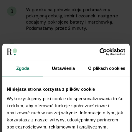
W garnku na połowie oleju podsmażamy
3
pokrojoną cebulę, imbir i czosnek, następnie
dodajemy pokrojone bataty i marchewkę.
Podsmażamy przez 2 minuty.
Przyprawiamy solą, pieprzem, kuminem,
4
kolendrą, papryką oraz cynamonem.
Podsmażamy przez 4 minuty, następnie
zalewamy wodą 1 cm ponad poziom warzyw.
Zgoda
Ustawienia
O plikach cookies
Gotujemy przez 25 minut.
Po 25 minutach blendujemy zupę, doprawiamy
Niniejsza strona korzysta z plików cookie
5
do smaku sosem sojowym, sokiem z cytryny,
Wykorzystujemy pliki cookie do spersonalizowania treści 
solą i pieprzem. Jeśli jest zbyt gęsta –
i reklam, aby oferować funkcje społecznościowe i 
dodajemy więcej wody.
analizować ruch w naszej witrynie. Informacje o tym, jak 
korzystasz z naszej witryny, udostępniamy partnerom 
Zupę nalewamy do misek i posypujemy
6
społecznościowym, reklamowym i analitycznym. 
pieczoną ciecierzycą.