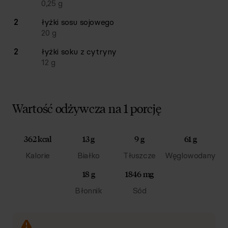
0,25
g
2
łyżki
sosu sojowego
20
g
2
łyżki
soku z cytryny
12
g
Wartość odżywcza na 1 porcję
362 kcal
13 g
9 g
61 g
Kalorie
Białko
Tłuszcze
Węglowodany
18 g
1846 mg
Błonnik
Sód