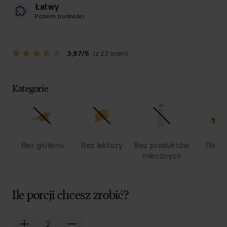
Łatwy
Poziom trudności
3,87
/
5
(z 23 ocen)
Kategorie
Bez glutenu
Bez laktozy
Bez produktów
Dla dz
mlecznych
Ile porcji chcesz zrobić?