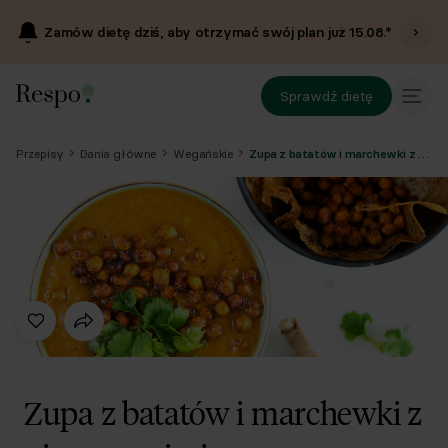
Zamów dietę dziś, aby otrzymać swój plan już
15.08
.*
Sprawdź dietę
Przepisy
Dania główne
Wegańskie
Zupa z batatów i marchewki z pieczoną ciecierzycą
Zupa z batatów i marchewki z