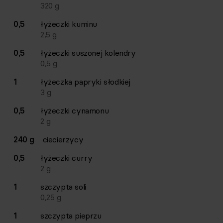
320
g
0,5
łyżeczki
kuminu
2,5
g
0,5
łyżeczki
suszonej kolendry
0,5
g
1
łyżeczka
papryki słodkiej
3
g
0,5
łyżeczki
cynamonu
2
g
240 g
ciecierzycy
0,5
łyżeczki
curry
2
g
1
szczypta
soli
0,25
g
1
szczypta
pieprzu