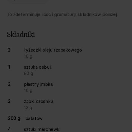
To zdeterminuje ilość i gramaturę składników poniżej.
Składniki
Lista składników przepisu z ilościami i wagami
2
łyżeczki
oleju rzepakowego
Ilość
Składnik
10
g
1
sztuka
cebuli
80
g
2
plastry
imbiru
10
g
2
ząbki
czosnku
12
g
200 g
batatów
4
sztuki
marchewki