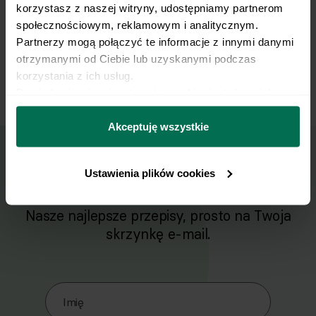
pieprzem.
korzystasz z naszej witryny, udostępniamy partnerom 
społecznościowym, reklamowym i analitycznym. 
Partnerzy mogą połączyć te informacje z innymi danymi 
Pieczarki podajemy z pieczonymi ziemniakami i
9
sosem chrzanowym.
otrzymanymi od Ciebie lub uzyskanymi podczas 
Smacznego!
korzystania z ich usług.
Dowiedz się więcej na temat tego, kim jesteśmy, jak 
można się z nami skontaktować i w jaki sposób 
przetwarzamy dane osobowe w ramach 
Polityki 
Akceptuję wszystkie
prywatności.
Ustawienia plików cookies
Wyślij przepis na e-mail
Nasze najlepsze przepisy, prosto na Twoja
skrzynkę e-mail.
Zapisz się do naszego Newslettera
Imię