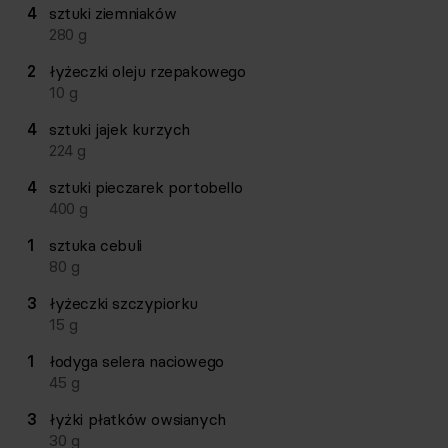
Lista składników przepisu z ilościami i wagami
4
sztuki
ziemniaków
Ilość
Składnik
280
g
2
łyżeczki
oleju rzepakowego
10
g
4
sztuki
jajek kurzych
224
g
4
sztuki
pieczarek portobello
400
g
1
sztuka
cebuli
80
g
3
łyżeczki
szczypiorku
15
g
1
łodyga
selera naciowego
45
g
3
łyżki
płatków owsianych
30
g