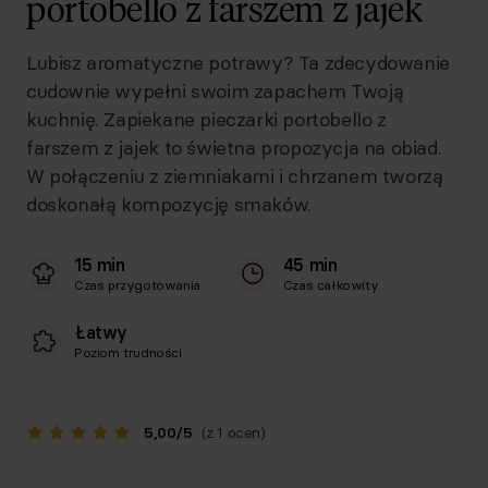
portobello z farszem z jajek
Lubisz aromatyczne potrawy? Ta zdecydowanie
cudownie wypełni swoim zapachem Twoją
kuchnię. Zapiekane pieczarki portobello z
farszem z jajek to świetna propozycja na obiad.
W połączeniu z ziemniakami i chrzanem tworzą
doskonałą kompozycję smaków.
15 min
45 min
Czas przygotowania
Czas całkowity
Łatwy
Poziom trudności
5,00
/
5
(z 1 ocen)