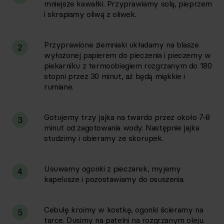
mniejsze kawałki. Przyprawiamy solą, pieprzem
i skrapiamy oliwą z oliwek.
Przyprawione ziemniaki układamy na blasze
2
wyłożonej papierem do pieczenia i pieczemy w
piekarniku z termoobiegiem rozgrzanym do 180
stopni przez 30 minut, aż będą miękkie i
rumiane.
Gotujemy trzy jajka na twardo przez około 7-8
3
minut od zagotowania wody. Następnie jajka
studzimy i obieramy ze skorupek.
Usuwamy ogonki z pieczarek, myjemy
4
kapelusze i pozostawiamy do osuszenia.
Cebulę kroimy w kostkę, ogonki ścieramy na
5
tarce. Dusimy na patelni na rozgrzanym oleju.