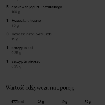
5
opakowań
jogurtu naturalnego
100
g
1
łyżeczka
chrzanu
30
g
3
łyżeczki
natki pietruszki
15
g
1
szczypta
soli
0,25
g
1
szczypta
pieprzu
0,25
g
Wartość odżywcza na 1 porcję
477 kcal
28 g
19 g
52 g