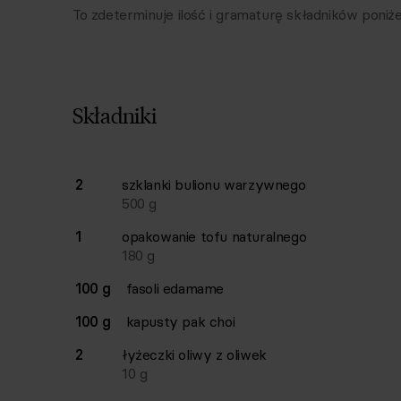
To zdeterminuje ilość i gramaturę składników poniże
Składniki
Lista składników przepisu z ilościami i wagam
2
szklanki
bulionu warzywnego
Ilość
Składnik
500
g
1
opakowanie
tofu naturalnego
180
g
100 g
fasoli edamame
100 g
kapusty pak choi
2
łyżeczki
oliwy z oliwek
10
g