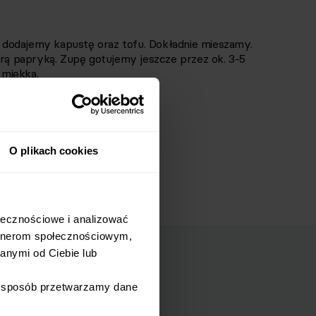
dodajemy kapustę oraz tofu. Dokładnie mieszamy.
 papryką. Zupę gotujemy jeszcze przez ok. 3-5
 miękka.
ronem.
O plikach cookies
łecznościowe i analizować 
rtnerom społecznościowym, 
nymi od Ciebie lub 
i sposób przetwarzamy dane 
mail.