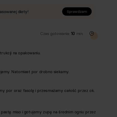
asowanej diety!
Sprawdzam
Czas gotowania:
10
min.
rukcji na opakowaniu.
ujemy. Natomiast por drobno siekamy.
y por oraz fasolę i przesmażamy całość przez ok.
pastę miso i gotujemy zupę na średnim ogniu przez