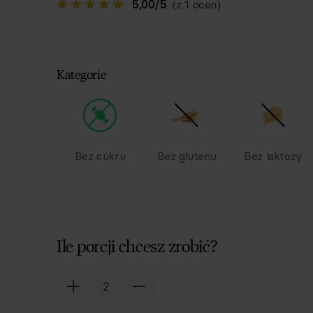
5,00
/
5
(z 1 ocen)
Kategorie
Bez cukru
Bez glutenu
Bez laktozy
Ile porcji chcesz zrobić?