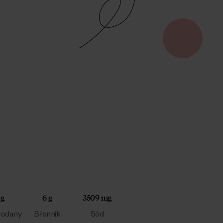
 g
6 g
3509 mg
odany
Błonnik
Sód