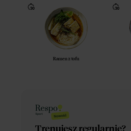
Ramen z tofu
Trenujesz regularnie?