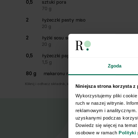
0,5
sztuki
pora
70
g
2
łyżeczki
pasty miso
20
g
2
łyżki
sosu sojowego
20
g
0,5
łyżeczki
papryki ostrej suszonej
1,5
g
Zgoda
80 g
makaronu ryżowego
Kliknij i odhacz składnik, który już masz.
Niniejsza strona korzysta z
Wykorzystujemy pliki cookie 
ruch w naszej witrynie. Info
reklamowym i analitycznym. 
uzyskanymi podczas korzysta
Dowiedz się więcej na temat
osobowe w ramach 
Polityki
Nasz