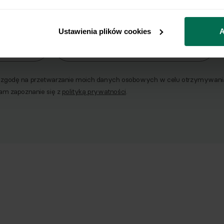
o naszego Newslettera
Ustawienia plików cookies
A
Email
godę na przetwarzanie moich danych osobowych w celu otrzymywania 
am zapoznanie się z
polityką prywatności
.