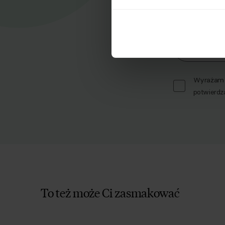
Zapisz się d
Imię
Wyrażam z
potwierdz
To też może Ci zasmakować