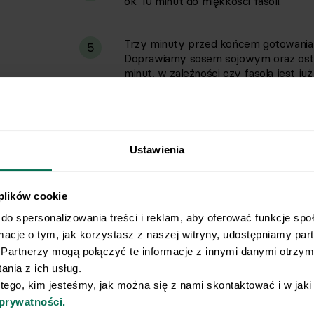
ok. 10 minut do miękkości fasoli.
Trzy minuty przed końcem gotowania 
5
Doprawiamy sosem sojowym oraz ostrą
minut, w zależności czy fasola jest już
Gotową zupę podajemy razem z maka
6
Ustawienia
 plików cookie
do spersonalizowania treści i reklam, aby oferować funkcje spo
rmacje o tym, jak korzystasz z naszej witryny, udostępniamy pa
Partnerzy mogą połączyć te informacje z innymi danymi otrzyma
nia z ich usług.
Wyślij przepis na e-mail
 tego, kim jesteśmy, jak można się z nami skontaktować i w jak
 prywatności.
e najlepsze przepisy, prosto na Twoja skrzynkę e-