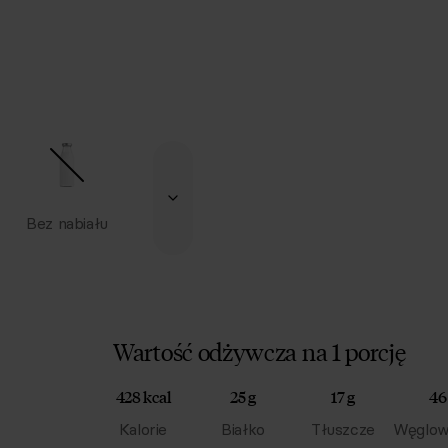
Bez nabiału
Wartość odżywcza na 1 porcję
428 kcal
25 g
17 g
46
Kalorie
Białko
Tłuszcze
Węglow