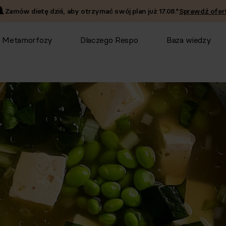
Zamów dietę dziś, aby otrzymać swój plan już
17.08
.*
Sprawdź ofert
Metamorfozy
Dlaczego Respo
Baza wiedzy