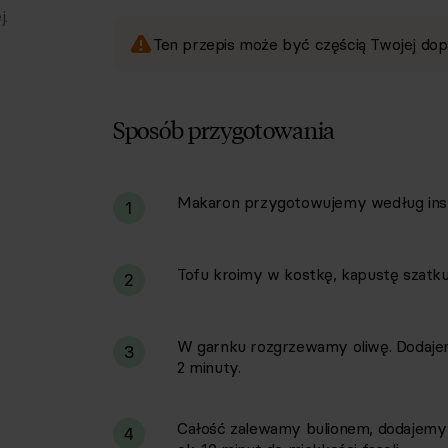
j.
Ten przepis może być częścią Twojej dop
Sposób przygotowania
Makaron przygotowujemy według inst
i
1
Tofu kroimy w kostkę, kapustę szatk
2
W garnku rozgrzewamy oliwę. Dodajem
3
2 minuty.
Całość zalewamy bulionem, dodajemy 
4