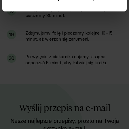
Lasagne przykrywamy folią aluminiową i
18
pieczemy 30 minut.
Zdejmujemy folię i pieczemy kolejne 10–15
19
minut, aż wierzch się zarumieni.
Po wyjęciu z piekarnika dajemy lasagne
20
odpocząć 5 minut, aby łatwiej się kroiła.
Wyślij przepis na e-mail
Nasze najlepsze przepisy, prosto na Twoja
skrzynkę e-mail.