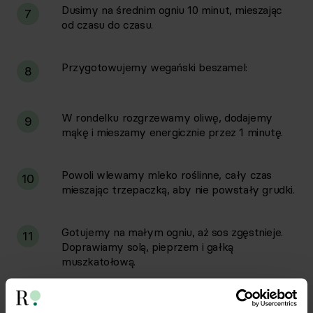
Dusimy na średnim ogniu 10 minut, mieszając
7
od czasu do czasu.
Przygotowujemy wegański beszamel:
8
W rondelku rozgrzewamy oliwę, dodajemy
9
mąkę i mieszamy energicznie przez 1 minutę.
Powoli wlewamy mleko roślinne, cały czas
10
mieszając trzepaczką, aby nie powstały grudki.
Gotujemy na małym ogniu, aż sos zgęstnieje.
11
Doprawiamy solą, pieprzem i gałką
muszkatołową.
Składamy lasagne:
12