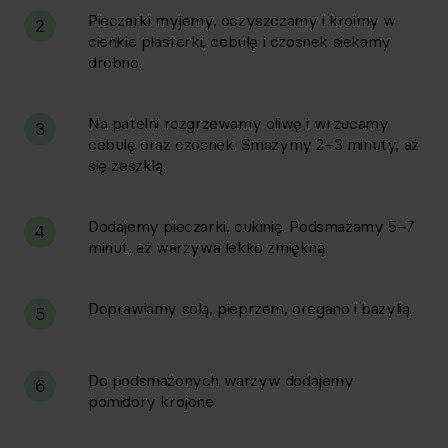
Pieczarki myjemy, oczyszczamy i kroimy w
2
cienkie plasterki, cebulę i czosnek siekamy
drobno.
Na patelni rozgrzewamy oliwę i wrzucamy
3
cebulę oraz czosnek. Smażymy 2–3 minuty, aż
się zeszklą.
Dodajemy pieczarki, cukinię. Podsmażamy 5–7
4
minut, aż warzywa lekko zmiękną.
Doprawiamy solą, pieprzem, oregano i bazylią.
5
Do podsmażonych warzyw dodajemy
6
pomidory krojone.