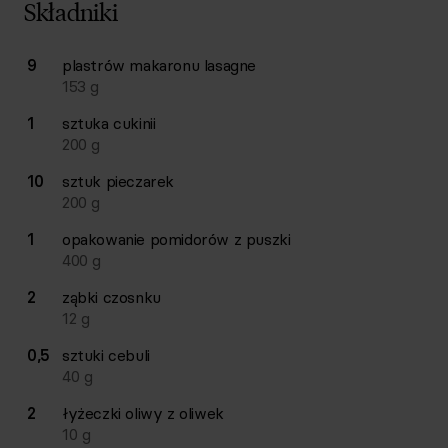
Składniki
Lista składników przepisu z ilościami i wagami
9
plastrów
makaronu lasagne
Ilość
Składnik
153
g
1
sztuka
cukinii
200
g
10
sztuk
pieczarek
200
g
1
opakowanie
pomidorów z puszki
400
g
2
ząbki
czosnku
12
g
0,5
sztuki
cebuli
40
g
2
łyżeczki
oliwy z oliwek
10
g