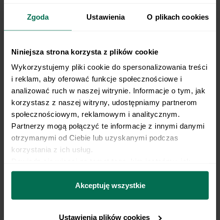
Zgoda
Ustawienia
O plikach cookies
Na dnie naczynia do zapiekania rozprowadzamy
13
cienką warstwę sosu pomidorowego.
Niniejsza strona korzysta z plików cookie
Wykorzystujemy pliki cookie do spersonalizowania treści 
Układamy pierwszą warstwę płatu lasagne,
14
i reklam, aby oferować funkcje społecznościowe i 
następnie nakładamy warstwę sosu
pomidorowego oraz 1 łyżkę pesto.
analizować ruch w naszej witrynie. Informacje o tym, jak 
korzystasz z naszej witryny, udostępniamy partnerom 
społecznościowym, reklamowym i analitycznym. 
Powtarzamy warstwy, aż zużyjemy wszystkie
15
Partnerzy mogą połączyć te informacje z innymi danymi 
składniki.
otrzymanymi od Ciebie lub uzyskanymi podczas 
korzystania z ich usług.
Na wierzchu rozprowadzamy sos
Dowiedz się więcej na temat tego, kim jesteśmy, jak 
16
beszamelowy i resztę pesto.
można się z nami skontaktować i w jaki sposób 
przetwarzamy dane osobowe w ramach 
Polityki 
Akceptuję wszystkie
prywatności.
Piekarnik nagrzewamy do 180°C (góra-dół).
17
Ustawienia plików cookies