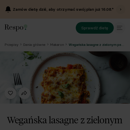
Zamów dietę dziś, aby otrzymać swój plan już
16.08
.*
Sprawdź dietę
Przepisy
Dania główne
Makaron
Wegańska lasagne z zielonym pesto
Wegańska lasagne z zielonym