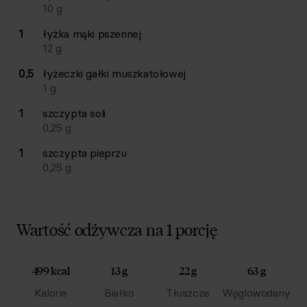
10
g
1
łyżka
mąki pszennej
12
g
0,5
łyżeczki
gałki muszkatołowej
1
g
1
szczypta
soli
0,25
g
1
szczypta
pieprzu
0,25
g
Wartość odżywcza na 1 porcję
499 kcal
13 g
22 g
63 g
Kalorie
Białko
Tłuszcze
Węglowodany