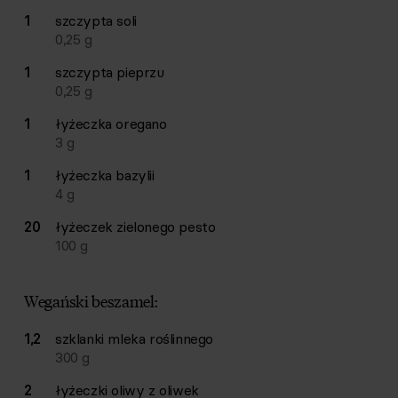
1
szczypta
soli
0,25
g
1
szczypta
pieprzu
0,25
g
1
łyżeczka
oregano
3
g
1
łyżeczka
bazylii
4
g
20
łyżeczek
zielonego pesto
100
g
Wegański beszamel:
1,2
szklanki
mleka roślinnego
300
g
2
łyżeczki
oliwy z oliwek