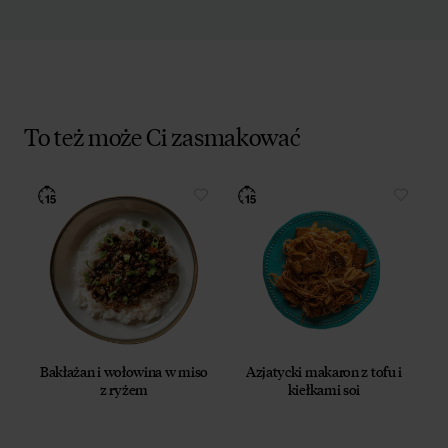
To też może Ci zasmakować
Bakłażan i wołowina w miso
Azjatycki makaron z tofu i
z ryżem
kiełkami soi