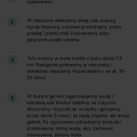
opakowaniu.
W miseczce mieszamy oliwę, sos sojowy,
2
syrop klonowy, czosnek przeciśnięty przez
praskę i płatki chilli. Doprawiamy solą i
pieprzem wedle uznania.
Tofu kroimy w małe kostki o boku około 1,5
3
cm. Następnie polewamy je marynatą i
dokładnie mieszamy. Pozostawiamy na ok. 15-
20 minut.
W dużym garnku zagotowujemy wodę z
4
odrobiną soli. Brokuł dzielimy na różyczki.
Wrzucamy różyczki do wrzątku i gotujemy
przez około 5 minut, aż będą miękkie, ale wciąż
jędrne. Po ugotowaniu odcedzamy brokuła i
przelewamy zimną wodą, aby zachował
intensywny, zielony kolor.