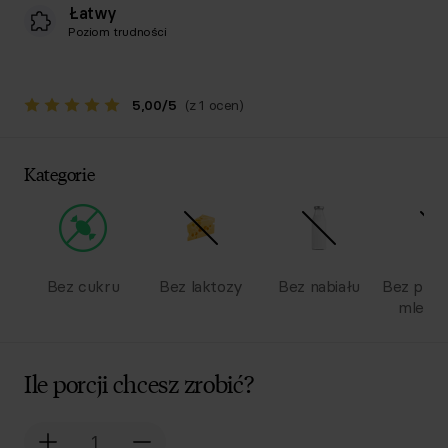
Łatwy
Poziom trudności
5,00
/
5
(z 1 ocen)
Kategorie
Bez cukru
Bez laktozy
Bez nabiału
Bez pro
mlecz
Ile porcji chcesz zrobić?