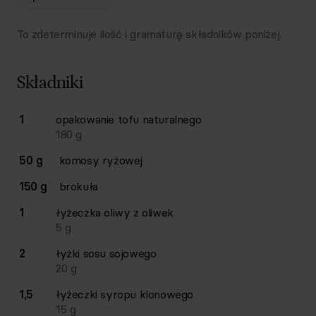
To zdeterminuje ilość i gramaturę składników poniżej.
Składniki
Lista składników przepisu z ilościami i wagami
1
opakowanie
tofu naturalnego
Ilość
Składnik
180
g
50 g
komosy ryżowej
150 g
brokuła
1
łyżeczka
oliwy z oliwek
5
g
2
łyżki
sosu sojowego
20
g
1,5
łyżeczki
syropu klonowego
15
g