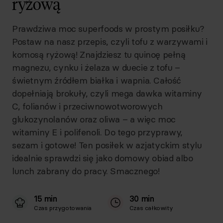
ryżową
Prawdziwa moc superfoods w prostym posiłku?
Postaw na nasz przepis, czyli tofu z warzywami i
komosą ryżową! Znajdziesz tu quinoę pełną
magnezu, cynku i żelaza w duecie z tofu –
świetnym źródłem białka i wapnia. Całość
dopełniają brokuły, czyli mega dawka witaminy
C, folianów i przeciwnowotworowych
glukozynolanów oraz oliwa – a więc moc
witaminy E i polifenoli. Do tego przyprawy,
sezam i gotowe! Ten posiłek w azjatyckim stylu
idealnie sprawdzi się jako domowy obiad albo
lunch zabrany do pracy. Smacznego!
15 min
30 min
Czas przygotowania
Czas całkowity