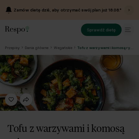
Zamów dietę dziś, aby otrzymać swój plan już
18.08
.*
Sprawdź dietę
Przepisy
Dania główne
Wegańskie
Tofu z warzywami i komosą ryżową
Tofu z warzywami i komosą