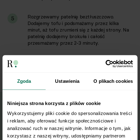
Rozgrzewamy patelnię beztłuszczowo.
5
Dodajemy tofu i podsmażamy przez kilka
minut, aż tofu zrumieni się z każdej strony. Na
patelnię dodajemy brokuła i całość
przesmażamy przez 2-3 minuty.
W talerzu układamy komosę oraz tofu z
6
brokułem. Danie posypujemy sezamem.
Zgoda
Ustawienia
O plikach cookies
Niniejsza strona korzysta z plików cookie
Wykorzystujemy pliki cookie do spersonalizowania treści 
Wyślij przepis na e-mail
i reklam, aby oferować funkcje społecznościowe i 
analizować ruch w naszej witrynie. Informacje o tym, jak 
Nasze najlepsze przepisy, prosto na Twoja
korzystasz z naszej witryny, udostępniamy partnerom 
skrzynkę e-mail.