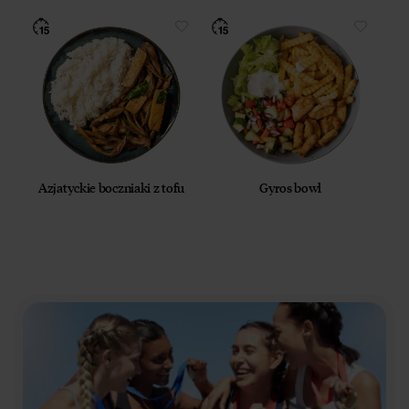
Azjatyckie boczniaki z tofu
Gyros bowl