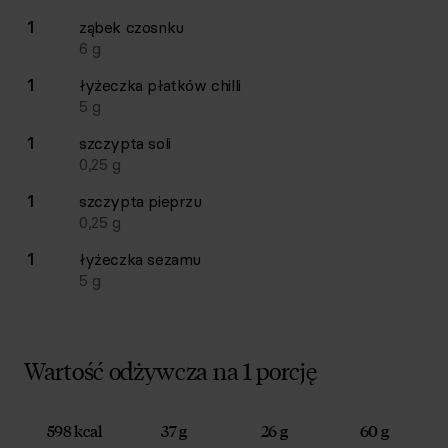
1
ząbek
czosnku
6
g
1
łyżeczka
płatków chilli
5
g
1
szczypta
soli
0,25
g
1
szczypta
pieprzu
0,25
g
1
łyżeczka
sezamu
5
g
Wartość odżywcza na 1 porcję
598 kcal
37 g
26 g
60 g