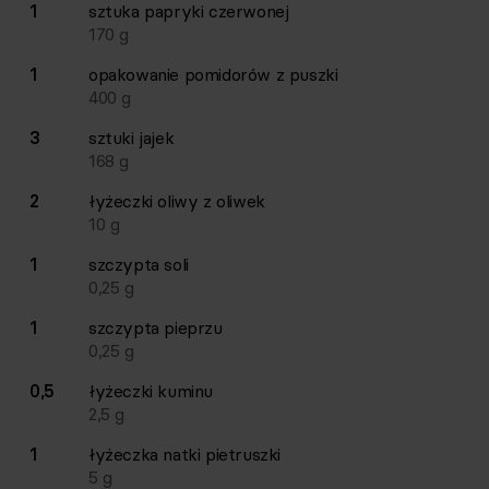
1
sztuka
papryki czerwonej
170
g
1
opakowanie
pomidorów z puszki
400
g
3
sztuki
jajek
168
g
2
łyżeczki
oliwy z oliwek
10
g
1
szczypta
soli
0,25
g
1
szczypta
pieprzu
0,25
g
0,5
łyżeczki
kuminu
2,5
g
1
łyżeczka
natki pietruszki
5
g