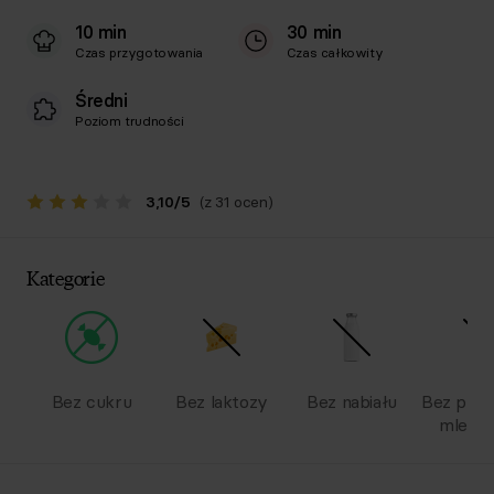
10 min
30 min
Czas przygotowania
Czas całkowity
Średni
Poziom trudności
3,10
/
5
(z 31 ocen)
Kategorie
Bez cukru
Bez laktozy
Bez nabiału
Bez pro
mlecz