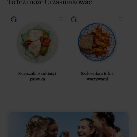
To też może Ci zasmakować
Szakszuka z cukinią i
Szakszuka z tofu i
papryką
warzywami