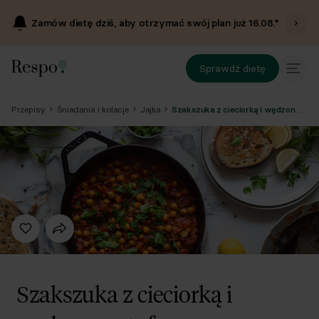
Zamów dietę dziś, aby otrzymać swój plan już
16.08
.*
Sprawdź dietę
Przepisy
Śniadania i kolacje
Jajka
Szakszuka z cieciorką i wędzonym tofu
Szakszuka z cieciorką i