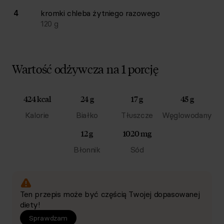
4
kromki
chleba żytniego razowego
120
g
Wartość odżywcza na 1 porcję
424 kcal
24 g
17 g
45 g
Kalorie
Białko
Tłuszcze
Węglowodany
12 g
1020 mg
Błonnik
Sód
Ten przepis może być częścią Twojej dopasowanej
diety!
Sprawdzam