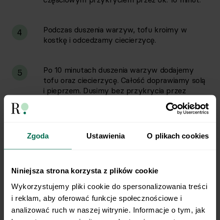
Podczas duszenia warzyw, tofu kroimy w
4
kostkę i odcedzamy ciecierzycę.
Po 10 minutach duszenia warzyw dodajemy
5
tofu oraz ciecierzycę. Całość doprawiamy solą
i pieprzem. Dusimy bez przykrycia przez
kolejne 3-5 minut, często mieszając.
Gdy wszystkie składniki się połączą, wbijamy
6
Zgoda
Ustawienia
O plikach cookies
jajka bezpośrednio na powierzchnię mieszanki
na patelni. Staramy się równomiernie
rozprowadzić jajka po całej powierzchni
Niniejsza strona korzysta z plików cookie
mieszanki.
Wykorzystujemy pliki cookie do spersonalizowania treści 
i reklam, aby oferować funkcje społecznościowe i 
Przykrywamy patelnię i dusimy całość na
7
analizować ruch w naszej witrynie. Informacje o tym, jak 
średnim ogniu przez około 5-7 minut.