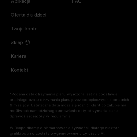
Aplikacja
FAQ
Oferta dla dzieci
Twoje konto
Sklep 📦
Kariera
Kontakt
*Podana data otrzymania planu wyliczona jest na podstawie
średniego czasu otrzymania planu przez podopiecznych z ostatnich
6 miesięcy. Ostateczna data może się różnić. Klient po zakupie ma
możliwość samodzielnego ustawienia daty otrzymania planu.
Sprawdź szczegóły w regulaminie.
W Respo dbamy o niemarnowanie żywności, dlatego niektóre
grafiki potraw zostały wygenerowane przy użyciu AI.