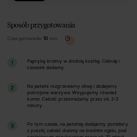
Sposób przygotowania
Czas gotowania:
10
min.
Paprykę kroimy w drobną kostkę. Cebulę i
1
czosnek siekamy.
Na patelni rozgrzewamy oliwę i dodajemy
2
pokrojone warzywa. Wsypujemy również
kumin. Całość przesmażamy przez ok. 2-3
minuty.
Po tym czasie, na patelnię dodajemy pomidory
3
z puszki, całość dusimy na średnim ogniu, pod
częściowym przykryciem przez ok. 10 minut.