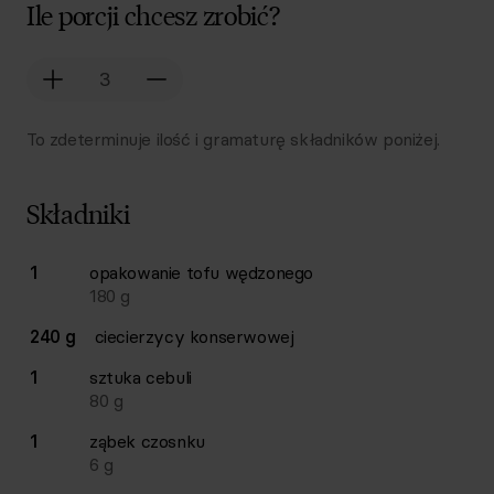
Ile porcji chcesz zrobić?
To zdeterminuje ilość i gramaturę składników poniżej.
Składniki
Lista składników przepisu z ilościami i wagami
1
opakowanie
tofu wędzonego
Ilość
Składnik
180
g
240 g
ciecierzycy konserwowej
1
sztuka
cebuli
80
g
1
ząbek
czosnku
6
g