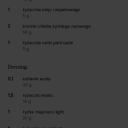
1
łyżeczka
oleju rzepakowego
5
g
2
kromki
chleba żytniego razowego
60
g
1
łyżeczka
natki pietruszki
5
g
Dressing:
0,1
szklanki
wody
30
g
1,5
łyżeczki
miodu
18
g
1
łyżka
majonezu light
20
g