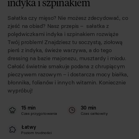
indyka i szpinakiem
Sałatka czy mięso? Nie możesz zdecydować, co
zjeść na obiad? Nasz przepis – sałatka z
polędwiczkami indyka i szpinakiem rozwiąże
Twój problem! Znajdziesz tu soczystą, ziołową
pierś z indyka, świeże warzywa, a do tego
dressing na bazie majonezu, musztardy i miodu.
Całość świetnie smakuje podana z chrupiącym
pieczywem razowym – i dostarcza mocy białka,
błonnika, folianów i innych witamin. Koniecznie
wypróbuj!
15 min
30 min
Czas przygotowania
Czas całkowity
Łatwy
Poziom trudności