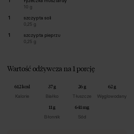
1
łyżeczka
musztardy
10
g
1
szczypta
soli
0,25
g
1
szczypta
pieprzu
0,25
g
Wartość odżywcza na 1 porcję
612 kcal
37 g
26 g
62 g
Kalorie
Białko
Tłuszcze
Węglowodany
11 g
641 mg
Błonnik
Sód