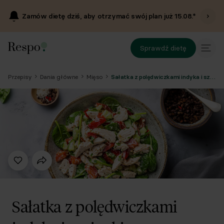
Zamów dietę dziś, aby otrzymać swój plan już
15.08
.*
Sprawdź dietę
Przepisy
Dania główne
Mięso
Sałatka z polędwiczkami indyka i szpinakiem
Sałatka z polędwiczkami