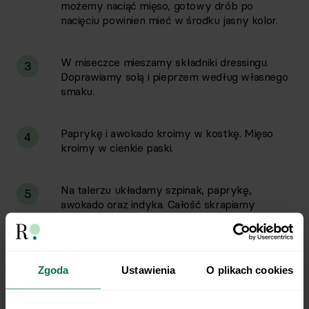
możemy naciąć mięso, gotowy drób po
nacięciu powinien mieć w środku jasny kolor.
W miseczce mieszamy składniki dressingu.
3
Doprawiamy solą i pieprzem według własnego
smaku.
Paprykę i awokado kroimy w kostkę. Mięso
4
kroimy w cienkie paski.
Na talerzu układamy szpinak, paprykę,
5
awokado oraz indyka. Całość skrapiamy
przygotowanym dressingiem. Na koniec
posypujemy sałatkę posiekaną natką
pietruszki.
Zgoda
Ustawienia
O plikach cookies
Gotową sałatkę podajemy z pieczywem.
6
Pieczywo możemy podsmażyć na suchej,