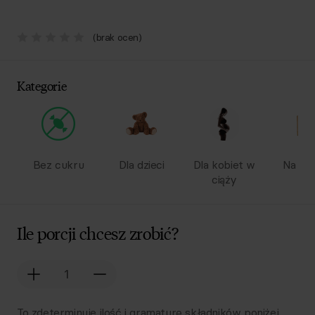
(brak ocen)
Kategorie
Bez cukru
Dla dzieci
Dla kobiet w
Na wy
ciąży
Ile porcji chcesz zrobić?
To zdeterminuje ilość i gramaturę składników poniżej.