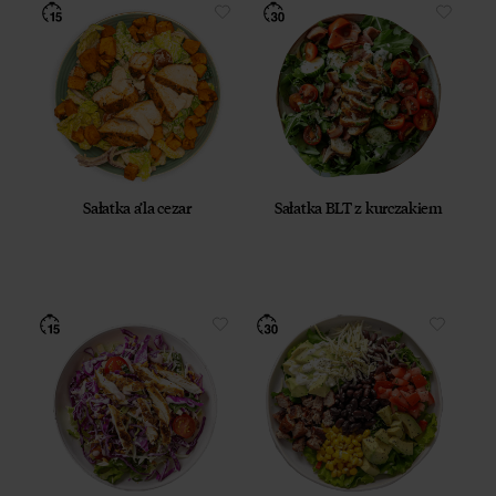
Sałatka a’la cezar
Sałatka BLT z kurczakiem