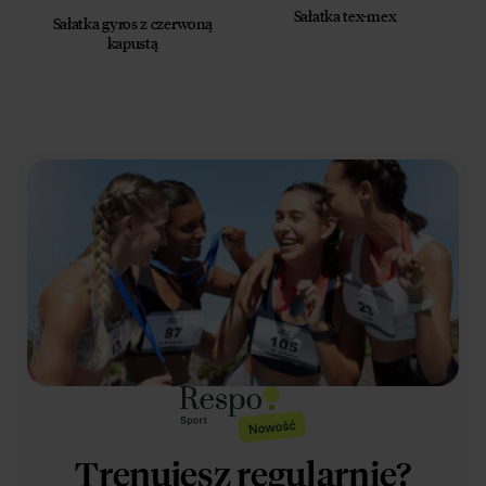
Sałatka tex-mex
Sałatka gyros z czerwoną
kapustą
Trenujesz regularnie?