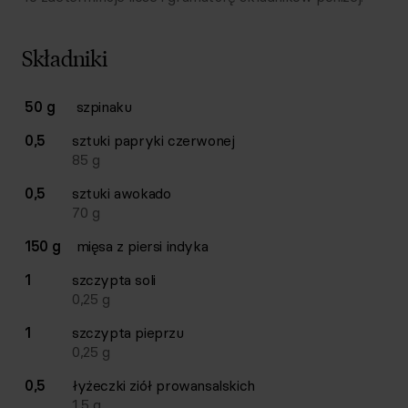
Składniki
Lista składników przepisu z ilościami i wagami
50 g
szpinaku
Ilość
Składnik
0,5
sztuki
papryki czerwonej
85
g
0,5
sztuki
awokado
70
g
150 g
mięsa z piersi indyka
1
szczypta
soli
0,25
g
1
szczypta
pieprzu
0,25
g
0,5
łyżeczki
ziół prowansalskich
1,5
g