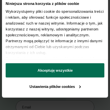
dobrze rozgrzanej patelni do zrumienienia, lub
Niniejsza strona korzysta z plików cookie
opiec w opiekaczu do chleba.
Wykorzystujemy pliki cookie do spersonalizowania treści 
i reklam, aby oferować funkcje społecznościowe i 
analizować ruch w naszej witrynie. Informacje o tym, jak 
korzystasz z naszej witryny, udostępniamy partnerom 
społecznościowym, reklamowym i analitycznym. 
Partnerzy mogą połączyć te informacje z innymi danymi 
Wyślij przepis na e-mail
otrzymanymi od Ciebie lub uzyskanymi podczas 
korzystania z ich usług.
Nasze najlepsze przepisy, prosto na Twoja
Dowiedz się więcej na temat tego, kim jesteśmy, jak 
skrzynkę e-mail.
można się z nami skontaktować i w jaki sposób 
przetwarzamy dane osobowe w ramach 
Polityki 
Akceptuję wszystkie
prywatności.
Zapisz się do naszego Newslettera
Ustawienia plików cookies
Imię
Email