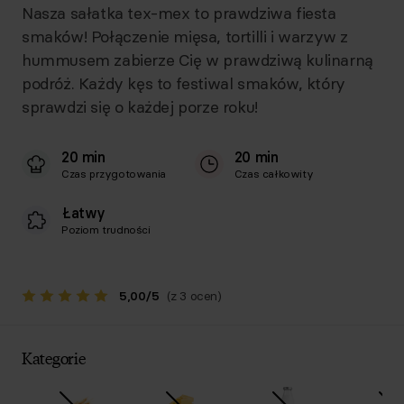
Nasza sałatka tex-mex to prawdziwa fiesta
smaków! Połączenie mięsa, tortilli i warzyw z
hummusem zabierze Cię w prawdziwą kulinarną
podróż. Każdy kęs to festiwal smaków, który
sprawdzi się o każdej porze roku!
20 min
20 min
Czas przygotowania
Czas całkowity
Łatwy
Poziom trudności
5,00
/
5
(z 3 ocen)
Kategorie