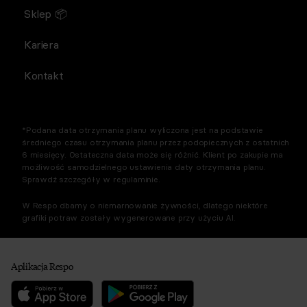
Sklep 📦
Kariera
Kontakt
*Podana data otrzymania planu wyliczona jest na podstawie
średniego czasu otrzymania planu przez podopiecznych z ostatnich
6 miesięcy. Ostateczna data może się różnić. Klient po zakupie ma
możliwość samodzielnego ustawienia daty otrzymania planu.
Sprawdź szczegóły w regulaminie.
W Respo dbamy o niemarnowanie żywności, dlatego niektóre
grafiki potraw zostały wygenerowane przy użyciu AI.
Aplikacja Respo