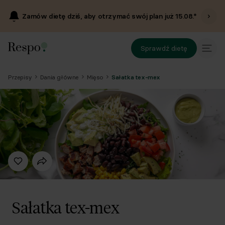
Zamów dietę dziś, aby otrzymać swój plan już
15.08
.*
Sprawdź dietę
Przepisy
Dania główne
Mięso
Sałatka tex-mex
Sałatka tex-mex