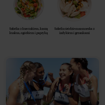
Sałatka z kurczakiem, kaszą
Sałatka śródziemnomorska z
kuskus, ogórkiem i papryką
indykiem i grzankami