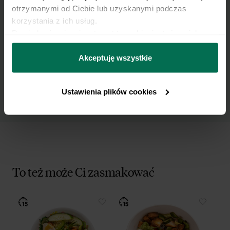
otrzymanymi od Ciebie lub uzyskanymi podczas 
korzystania z ich usług.
Wyrażam zgodę na przetwarzanie moich
Dowiedz się więcej na temat tego, kim jesteśmy, jak 
danych osobowych w celu otrzymywania
można się z nami skontaktować i w jaki sposób 
Newslettera i potwierdzam zapoznanie się z
przetwarzamy dane osobowe w ramach 
Polityki 
Akceptuję wszystkie
polityką prywatności
.
prywatności.
Ustawienia plików cookies
To też może Ci zasmakować