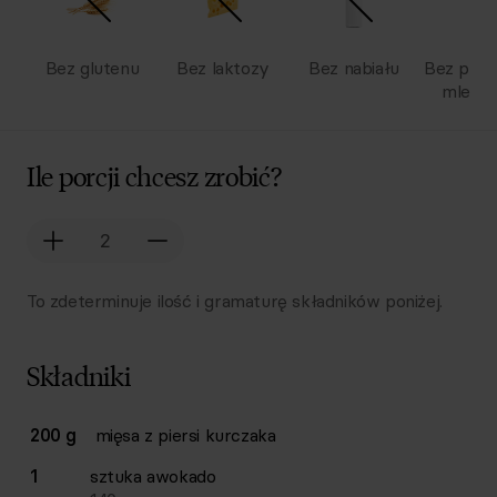
Bez glutenu
Bez laktozy
Bez nabiału
Bez pro
mlecz
Ile porcji chcesz zrobić?
To zdeterminuje ilość i gramaturę składników poniżej.
Składniki
Lista składników przepisu z ilościami i wagami
200 g
mięsa z piersi kurczaka
Ilość
Składnik
1
sztuka
awokado