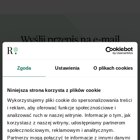
Wyślij przepis na e-mail
Nasze najlepsze przepisy, prosto na Twoja
skrzynkę e-mail.
Zgoda
Ustawienia
O plikach cookies
Zapisz się do naszego Newslettera
Niniejsza strona korzysta z plików cookie
Imię
Wykorzystujemy pliki cookie do spersonalizowania treści 
i reklam, aby oferować funkcje społecznościowe i 
analizować ruch w naszej witrynie. Informacje o tym, jak 
Email
korzystasz z naszej witryny, udostępniamy partnerom 
społecznościowym, reklamowym i analitycznym. 
Partnerzy mogą połączyć te informacje z innymi danymi 
Wyślij