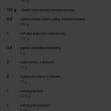
140
g
120 g
fasoli czerwonej konserwowej
0,5
opakowania
kukurydzy konserwowej
120
g
1
sztuka
papryki czerwonej
170
g
0,5
garści
świeżej kolendry
2
g
2
łyżki
soku z limonki
12
g
2
łyżeczki
oliwy z oliwek
10
g
1
szczypta
soli
0,25
g
1
szczypta
pieprzu
0,25
g