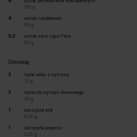
6
sztuk
pomidorków koktajlowych
120
g
4
sztuki
rzodkiewki
60
g
0,3
sztuki
sera typu Feta
50
g
Dressing:
2
łyżki
soku z cytryny
12
g
2
łyżeczki
syropu klonowego
20
g
1
szczypta
soli
0,25
g
1
szczypta
pieprzu
0,25
g