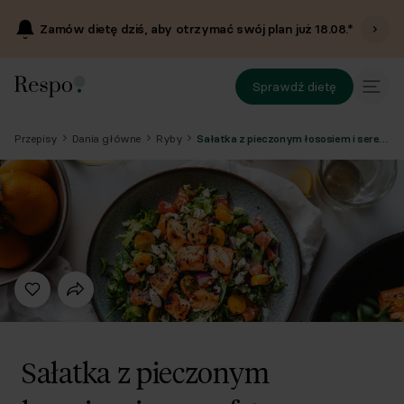
Zamów dietę dziś, aby otrzymać swój plan już
18.08
.*
Sprawdź dietę
Przepisy
Dania główne
Ryby
Sałatka z pieczonym łososiem i serem feta
Sałatka z pieczonym