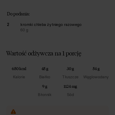
Do podania:
2
kromki
chleba żytniego razowego
60
g
Wartość odżywcza na 1 porcję
650 kcal
45 g
30 g
54 g
Kalorie
Białko
Tłuszcze
Węglowodany
9 g
1124 mg
Błonnik
Sód