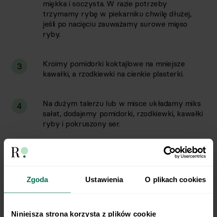
miękka i soczysta. W razie potrzeby
trzymamy rybę w piekarniku chwilę dłużej,
jeśli po nacięciu zauważamy surowe mięso
ryby.
Kroimy pomidorki koktajlowe na mniejsze
3
kawałki, a rzodkiewki na cienkie plasterki.
Na dużym talerzu lub w misce układamy miks
4
sałat, dodajemy pomidorki, rzodkiewki, kawałki
ryby i pokruszony ser.
W miseczce mieszamy składniki dressingu.
5
Doprawiamy solą i pieprzem wedle uznania.
Zgoda
Ustawienia
O plikach cookies
Polewamy sałatkę przygotowanym
6
dressingiem. Gotową sałatkę podajemy z
pieczywem.
Niniejsza strona korzysta z plików cookie