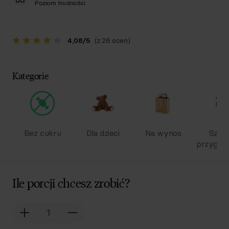
Poziom trudności
4,08
/
5
(z 26 ocen)
Kategorie
Bez cukru
Dla dzieci
Na wynos
Szyb
przygot
Ile porcji chcesz zrobić?