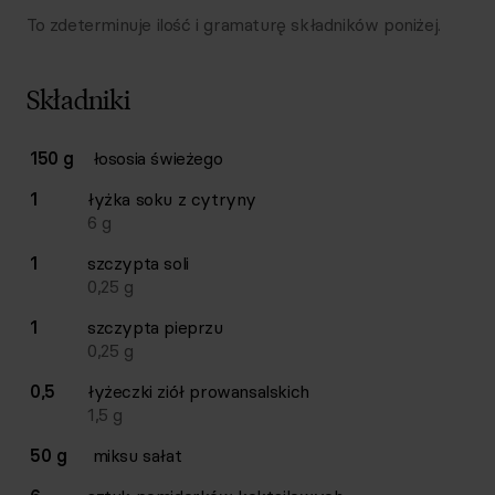
To zdeterminuje ilość i gramaturę składników poniżej.
Składniki
Lista składników przepisu z ilościami i wagami
150 g
łososia świeżego
Ilość
Składnik
1
łyżka
soku z cytryny
6
g
1
szczypta
soli
0,25
g
1
szczypta
pieprzu
0,25
g
0,5
łyżeczki
ziół prowansalskich
1,5
g
50 g
miksu sałat