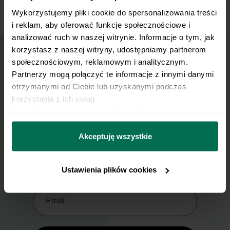
Wykorzystujemy pliki cookie do spersonalizowania treści 
i reklam, aby oferować funkcje społecznościowe i 
analizować ruch w naszej witrynie. Informacje o tym, jak 
korzystasz z naszej witryny, udostępniamy partnerom 
społecznościowym, reklamowym i analitycznym. 
Wyślij przepis na e-mail
Partnerzy mogą połączyć te informacje z innymi danymi 
otrzymanymi od Ciebie lub uzyskanymi podczas 
Nasze najlepsze przepisy, prosto na Twoja
korzystania z ich usług.
Dowiedz się więcej na temat tego, kim jesteśmy, jak 
skrzynkę e-mail.
można się z nami skontaktować i w jaki sposób 
przetwarzamy dane osobowe w ramach 
Polityki 
Akceptuję wszystkie
Zapisz się do naszego Newslettera
prywatności.
Imię
Ustawienia plików cookies
Email