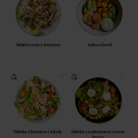
Sałatka cezar z seitanem
Salmon bowl
Sałatka z łososiem i rukolą
Sałatka z makaronem i serem
kozim