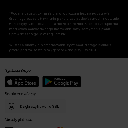
*Podana data otrzymania planu wyliczona jest na podstawie
średniego czasu otrzymania planu przez podopiecznych z ostatnich
6 miesięcy. Ostateczna data może się różnić. Klient po zakupie ma
możliwość samodzielnego ustawienia daty otrzymania planu.
Sprawdź szczegóły w regulaminie.
W Respo dbamy o niemarnowanie żywności, dlatego niektóre
grafiki potraw zostały wygenerowane przy użyciu AI.
Aplikacja Respo
Bezpieczne zakupy
Dzięki szyfrowaniu SSL
Metody płatności