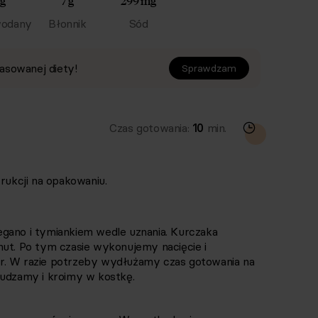
 g
7 g
299 mg
odany
Błonnik
Sód
asowanej diety!
Sprawdzam
Czas gotowania:
10
min.
ukcji na opakowaniu.
gano i tymiankiem wedle uznania. Kurczaka
nut. Po tym czasie wykonujemy nacięcie i
r. W razie potrzeby wydłużamy czas gotowania na
tudzamy i kroimy w kostkę.