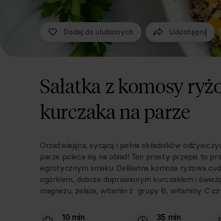
Dodaj do ulubionych
Udostępnij
Sałatka z komosy ryżo
kurczaka na parze
Orzeźwiająca, sycącą i pełna składników odżywczyc
parze poleca się na obiad! Ten prosty przepis to 
egzotycznym smaku. Delikatna komosa ryżowa cud
ogórkiem, dobrze doprawionym kurczakiem i świeżą 
magnezu, żelaza, witamin z grupy B, witaminy C c
10 min
35 min