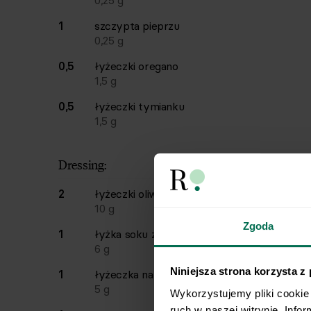
0,25
g
1
szczypta
pieprzu
0,25
g
0,5
łyżeczki
oregano
1,5
g
0,5
łyżeczki
tymianku
1,5
g
Dressing:
2
łyżeczki
oliwy z oliwek
10
g
Zgoda
1
łyżka
soku z cytryny
6
g
Niniejsza strona korzysta z
1
łyżeczka
natki pietruszki
5
g
Wykorzystujemy pliki cookie 
ruch w naszej witrynie. Info