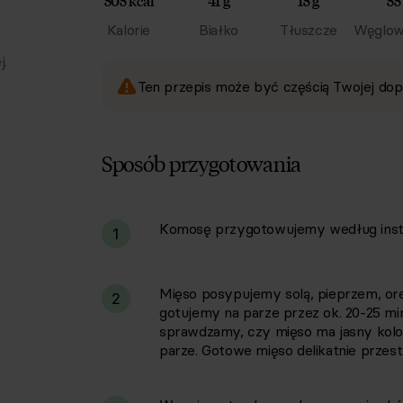
505 kcal
41 g
15 g
55
Kalorie
Białko
Tłuszcze
Węglow
j.
Ten przepis może być częścią Twojej dop
Sposób przygotowania
Komosę przygotowujemy według instr
i
1
Mięso posypujemy solą, pieprzem, ore
2
gotujemy na parze przez ok. 20-25 mi
sprawdzamy, czy mięso ma jasny kolo
parze. Gotowe mięso delikatnie przes