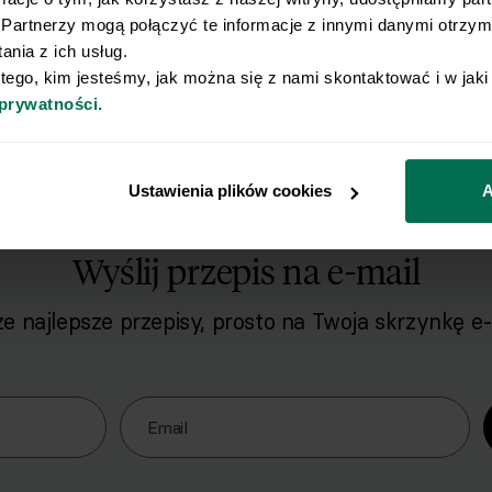
Partnerzy mogą połączyć te informacje z innymi danymi otrzyma
nia z ich usług.
 tego, kim jesteśmy, jak można się z nami skontaktować i w jak
 prywatności.
Ustawienia plików cookies
A
Wyślij przepis na e-mail
e najlepsze przepisy, prosto na Twoja skrzynkę e-
o naszego Newslettera
Email