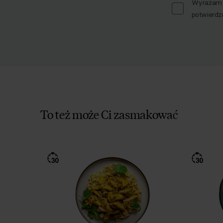
Wyrażam z
potwierdz
To też może Ci zasmakować