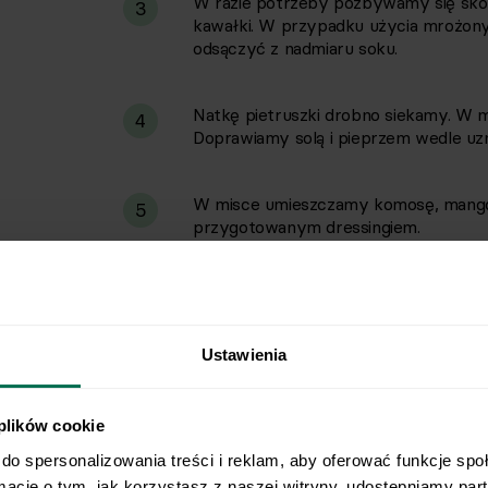
W razie potrzeby pozbywamy się skó
3
kawałki. W przypadku użycia mrożony
odsączyć z nadmiaru soku.
Natkę pietruszki drobno siekamy. W m
4
Doprawiamy solą i pieprzem wedle uzn
W misce umieszczamy komosę, mango 
5
przygotowanym dressingiem.
Ustawienia
 plików cookie
do spersonalizowania treści i reklam, aby oferować funkcje spo
rmacje o tym, jak korzystasz z naszej witryny, udostępniamy pa