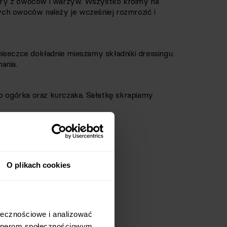
ry z owoców i warzyw. Wszystko kroimy na
ch owoców należy je wcześniej rozmrozić i
iseczce dokładnie mieszamy składniki dressingu.
ania.
ogórka oraz kurczaka. Sałatkę skrapiamy
O plikach cookies
łecznościowe i analizować 
rtnerom społecznościowym, 