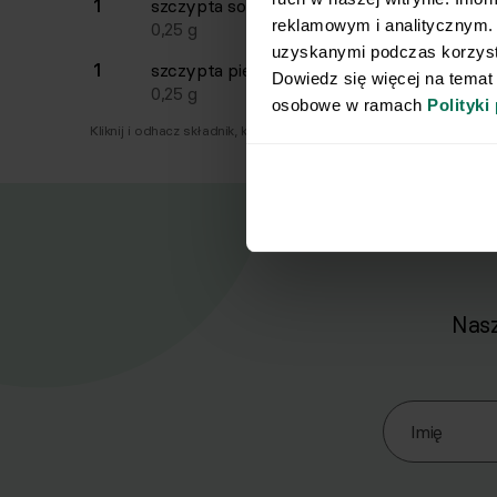
1
szczypta
soli
reklamowym i analitycznym. 
0,25
g
uzyskanymi podczas korzysta
1
szczypta
pieprzu
Dowiedz się więcej na temat
0,25
g
osobowe w ramach 
Polityki
Kliknij i odhacz składnik, który już masz.
Nasz
Zapisz się d
Imię