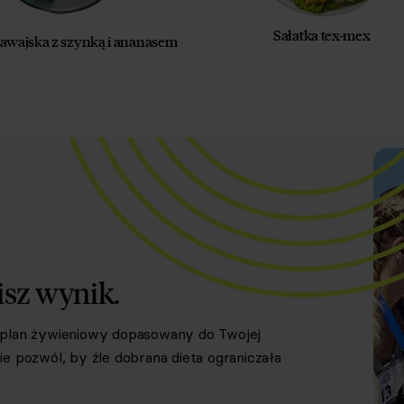
Sałatka tex-mex
hawajska z szynką i ananasem
isz wynik.
y plan żywieniowy dopasowany do Twojej
e pozwól, by źle dobrana dieta ograniczała