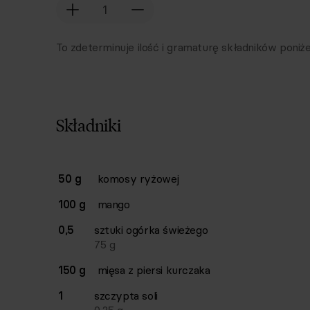
To zdeterminuje ilość i gramaturę składników poniże
Składniki
Lista składników przepisu z ilościami i wagam
50 g
komosy ryżowej
Ilość
Składnik
100 g
mango
0,5
sztuki
ogórka świeżego
75
g
150 g
mięsa z piersi kurczaka
1
szczypta
soli